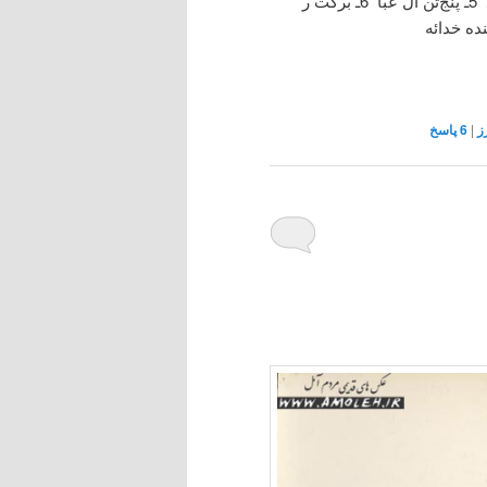
1ـ اول به نام خدا 2ـ برکت رهاد خدا 3ـ نام محمد 4ـ دین محمد 5ـ پنج‌تن آل عبا 6ـ برکت ر
ز
|
6
پاسخ