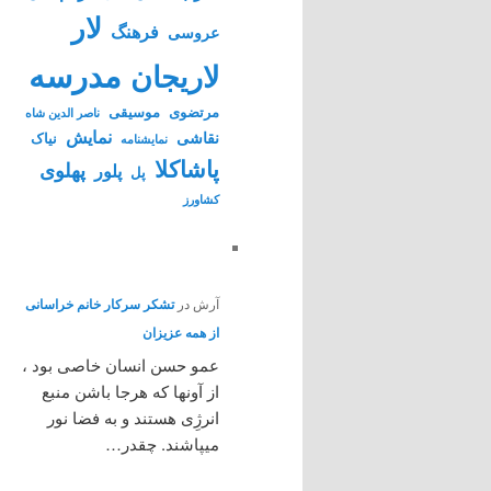
لار
فرهنگ
عروسی
مدرسه
لاریجان
مرتضوی
موسیقی
ناصر الدین شاه
نمایش
نقاشی
نیاک
نمايشنامه
پاشاکلا
پهلوی
پلور
پل
کشاورز
آرش
در
تشکر سرکار خانم خراسانی
از همه عزیزان
عمو حسن انسان خاصی بود ،
از آونها که هرجا باشن منبع
انرژِی هستند و به فضا نور
میپاشند. چقدر…