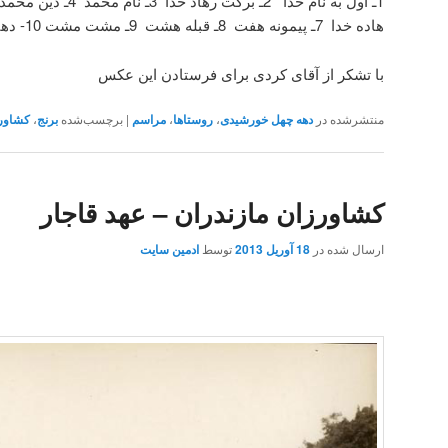
هاده خدا 7ـ پیمونه هفت 8ـ قبله هشت 9ـ مشت مشت 10- دهنده خدائه
با تشکر از آقای کردی برای فرستادن این عکس
منتشرشده در
دهه چهل خورشیدی
،
روستاها
،
مراسم
|
برچسب‌شده
برنج
،
کشاور
کشاورزان مازندران – عهد قاجار
ارسال شده در
18 آوریل 2013
توسط
ادمین سایت