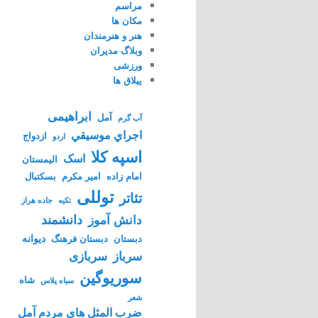
مراسم
مکان ها
هنر و هنرمندان
وبلاگ مدیران
ورزشی
ییلاق ها
ابراهیمی
آمل
آب گرم
اجراي موسيقي
ازدواج
اردو
اسپه کلا
اسک
الیمستان
امام زاده
امیر مکرم
بسکتبال
توللی
تئاتر
تکیه
جاده هراز
دانشمند
دانش آموز
دیوانه
دبستان
دبستان فرهنگ
سرباز
سربازی
سوریوگین
شاه
سیاه پلاس
شعر
ضرب المثل های مردم آمل