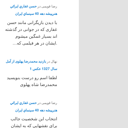
رضا قویمی
در
حسن غفاري ايرائي
هنرپيشه دهه 40 سينماي ايران
با دیدن بازیگرانی مانند حسن
غفاری که در جوانی در گذشته
اند بسیار غمگین میشوم
.ایشان در هر فیلمی که…
نهال
در
بازدید محمدرضا پهلوی از آمل
سال 1327 عکس 1
لطفا اسم رو درست بنویسید
محمدرضا شاه پهلوی
رضا قویمی
در
حسن غفاري ايرائي
هنرپيشه دهه 40 سينماي ايران
انتخاب ابن شخصیت جالب
برای نقشهایی که به ایشان