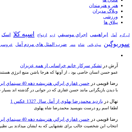
هنر و هنرمندان
وبلاگ مدیران
ورزشی
ییلاق ها
اسپه کلا
ابراهیمی
اجراي موسيقي
اسک
آمل
ازدواج
آب گرم
اردو
سوریوگین
ضرب المثل های مردم آمل
عروسی
شاه
سیاه پلاس
شعر
آرش
در
تشکر سرکار خانم خراسانی از همه عزیزان
عمو حسن انسان خاصی بود ، از آونها که هرجا باشن منبع انرژِی هستند
رضا قویمی
در
حسن غفاري ايرائي هنرپيشه دهه 40 سينماي ايران
با دیدن بازیگرانی مانند حسن غفاری که در جوانی در گذشته اند بسیا
نهال
در
بازدید محمدرضا پهلوی از آمل سال 1327 عکس 1
لطفا اسم رو درست بنویسید محمدرضا شاه پهلوی
رضا قویمی
در
حسن غفاري ايرائي هنرپيشه دهه 40 سينماي ايران
انتخاب ابن شخصیت جالب برای نقشهایی که به ایشان میدادند بی نظیر 