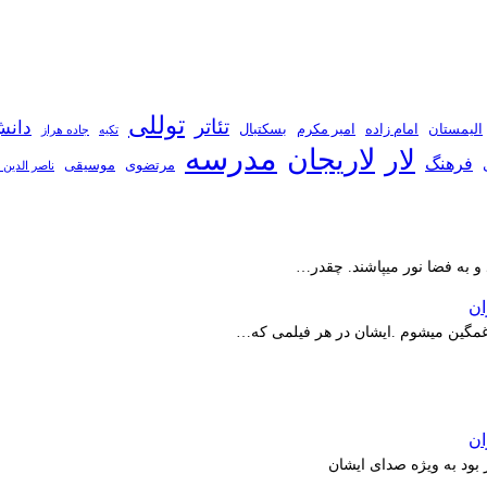
توللی
تئاتر
دانش
الیمستان
امام زاده
امیر مکرم
بسکتبال
تکیه
جاده هراز
مدرسه
لاریجان
لار
فرهنگ
مرتضوی
موسیقی
ناصر الدین 
 و به فضا نور میپاشند. چقدر…
ر غمگین میشوم .ایشان در هر فیلمی که…
بود به ویژه صدای ایشان