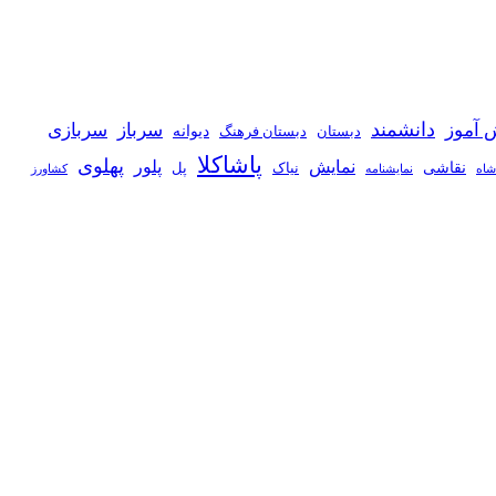
دانشمند
 آموز
سرباز
سربازی
دیوانه
دبستان
دبستان فرهنگ
پاشاکلا
پهلوی
نمایش
پلور
نقاشی
نیاک
پل
شاه
نمايشنامه
کشاورز