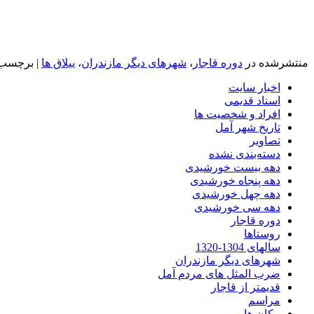
منتشرشده در
دوره قاجار
،
شهرهای دیگر مازندران
،
ییلاق ها
|
برچسب‌
اخبار سایت
اسناد قدیمی
افراد و شخصیت ها
تاریخ شهر آمل
تصاویر
دسته‌بندی نشده
دهه بیست خورشیدی
دهه پنجاه خورشیدی
دهه چهل خورشیدی
دهه سی خورشیدی
دوره قاجار
روستاها
سالهای 1304-1320
شهرهای دیگر مازندران
ضرب المثل های مردم آمل
قدیمتر از قاجار
مراسم
مکان ها