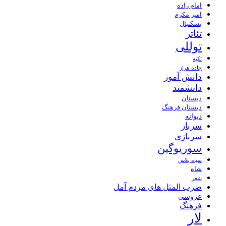
امام زاده
امیر مکرم
بسکتبال
تئاتر
توللی
تکیه
جاده هراز
دانش آموز
دانشمند
دبستان
دبستان فرهنگ
دیوانه
سرباز
سربازی
سوریوگین
سیاه پلاس
شاه
شعر
ضرب المثل های مردم آمل
عروسی
فرهنگ
لار