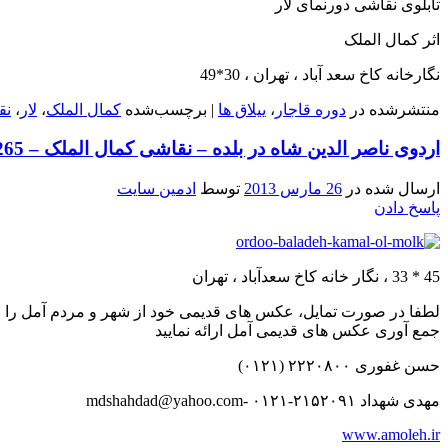
تابلوی نقاشی دورنمای لار
اثر کمال الملک
نگارخانه کاخ سعد آباد ، تهران ، 30*49
منتشرشده در
دوره قاجار
،
ییلاق ها
|
برچسب‌شده
کمال الملک
،
لار
،
نق
اردوی ناصر الدین شاه در بلده – نقاشی کمال الملک – 1265 خورشیدی
ارسال شده در
26 مارس 2013
توسط
ادمین سایت
پاسخ دادن
45 * 33 ، نگار خانه کاخ سعدآباد ، تهران
لطفا در صورت تمایل، عکس های قدیمی خود از شهر و مردم آمل را 
جمع آوری عکس های قدیمی آمل ارائه نمایید
حسن غفوری ۲۲۲۰۸۰۰ (۰۱۲۱)
مهدی شهداد ۲۱۵۲۰۹۱-۰۱۲۱ -mdshahdad@yahoo.com
www.amoleh.ir