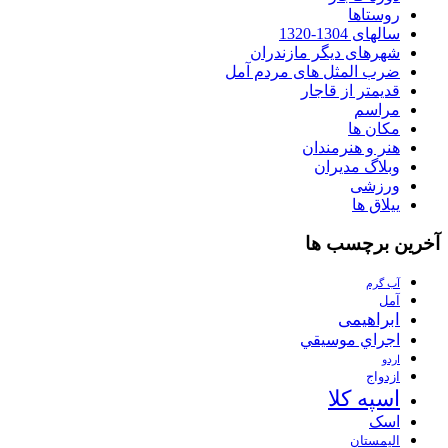
روستاها
سالهای 1304-1320
شهرهای دیگر مازندران
ضرب المثل های مردم آمل
قدیمتر از قاجار
مراسم
مکان ها
هنر و هنرمندان
وبلاگ مدیران
ورزشی
ییلاق ها
آخرین برچسب ها
آب گرم
آمل
ابراهیمی
اجراي موسيقي
اردو
ازدواج
اسپه کلا
اسک
الیمستان