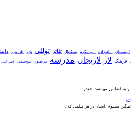
توللی
تئاتر
دانش
الیمستان
امام زاده
امیر مکرم
بسکتبال
تکیه
جاده هراز
مدرسه
لاریجان
لار
فرهنگ
مرتضوی
موسیقی
ناصر الدین 
 و به فضا نور میپاشند. چقدر…
ر غمگین میشوم .ایشان در هر فیلمی که…