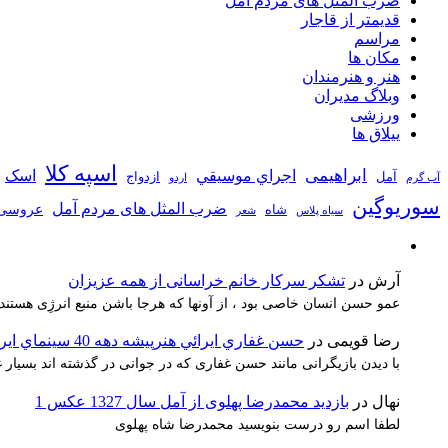
ضرب المثل های مردم آمل
قدیمتر از قاجار
مراسم
مکان ها
هنر و هنرمندان
وبلاگ مدیران
ورزشی
ییلاق ها
اسپه کلا
ابراهیمی
اجراي موسيقي
اسک
آمل
ازدواج
آب گرم
اردو
سوریوگین
ضرب المثل های مردم آمل
عروسی
شاه
سیاه پلاس
شعر
آرش
در
تشکر سرکار خانم خراسانی از همه عزیزان
عمو حسن انسان خاصی بود ، از آونها که هرجا باشن منبع انرژِی هستند
رضا قویمی
در
حسن غفاري ايرائي هنرپيشه دهه 40 سينماي ايران
با دیدن بازیگرانی مانند حسن غفاری که در جوانی در گذشته اند بسیا
نهال
در
بازدید محمدرضا پهلوی از آمل سال 1327 عکس 1
لطفا اسم رو درست بنویسید محمدرضا شاه پهلوی