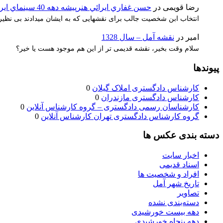
رضا قویمی
در
حسن غفاري ايرائي هنرپيشه دهه 40 سينماي ايران
انتخاب ابن شخصیت جالب برای نقشهایی که به ایشان میدادند بی نظیر 
امیر
در
نقشه آمل – سال 1328
سلام وقت بخیر، نقشه قدیمی تر از این هم موجود هست یا خیر؟
پیوندها
کارشناس دادگستری املاک گیلان
0
کارشناس دادگستری مازندران
0
کارشناسان رسمی دادگستری – گروه کارشناس آنلاین
0
گروه کارشناس دادگستری تهران کارشناس آنلاین
0
دسته بندی عکس ها
اخبار سایت
اسناد قدیمی
افراد و شخصیت ها
تاریخ شهر آمل
تصاویر
دسته‌بندی نشده
دهه بیست خورشیدی
دهه پنجاه خورشیدی