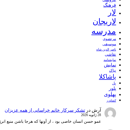
فرهنگ
لار
لاریجان
مدرسه
مرتضوی
موسیقی
ناصر الدین شاه
نقاشی
نمايشنامه
نمایش
نیاک
پاشاکلا
پل
پلور
پهلوی
کشاورز
آرش
در
تشکر سرکار خانم خراسانی از همه عزیزان
28 ژانویه 2026
عمو حسن انسان خاصی بود ، از آونها که هرجا باشن منبع انرژ