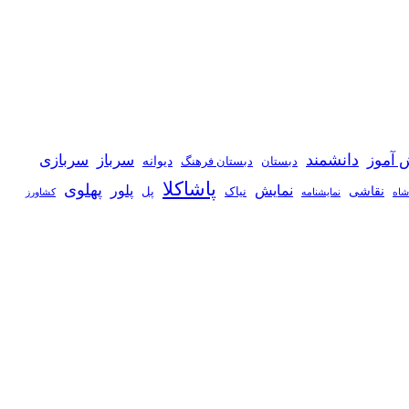
دانشمند
 آموز
سرباز
سربازی
دیوانه
دبستان
دبستان فرهنگ
پاشاکلا
پهلوی
نمایش
پلور
نقاشی
نیاک
پل
شاه
نمايشنامه
کشاورز