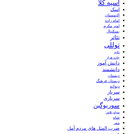
اسپه کلا
اسک
الیمستان
امام زاده
امیر مکرم
بسکتبال
تئاتر
توللی
تکیه
جاده هراز
دانش آموز
دانشمند
دبستان
دبستان فرهنگ
دیوانه
سرباز
سربازی
سوریوگین
سیاه پلاس
شاه
شعر
ضرب المثل های مردم آمل
عروسی