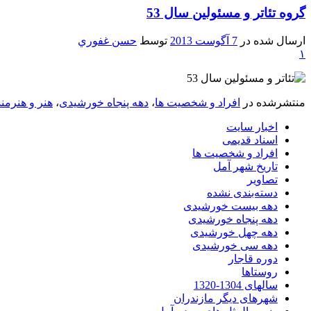
گروه تئاتر و مسئولين سال 53
ارسال شده در
7 آگوست 2013
توسط
حسن غفوري
۱
منتشرشده در
افراد و شخصیت ها
،
دهه پنجاه خورشیدی
،
هنر و هنرمن
اخبار سایت
اسناد قدیمی
افراد و شخصیت ها
تاریخ شهر آمل
تصاویر
دسته‌بندی نشده
دهه بیست خورشیدی
دهه پنجاه خورشیدی
دهه چهل خورشیدی
دهه سی خورشیدی
دوره قاجار
روستاها
سالهای 1304-1320
شهرهای دیگر مازندران