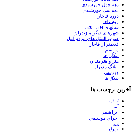
دهه چهل خورشیدی
دهه سی خورشیدی
دوره قاجار
روستاها
سالهای 1304-1320
شهرهای دیگر مازندران
ضرب المثل های مردم آمل
قدیمتر از قاجار
مراسم
مکان ها
هنر و هنرمندان
وبلاگ مدیران
ورزشی
ییلاق ها
آخرین برچسب ها
آب گرم
آمل
ابراهیمی
اجراي موسيقي
اردو
ازدواج