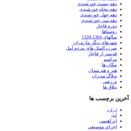
دهه بیست خورشیدی
دهه پنجاه خورشیدی
دهه چهل خورشیدی
دهه سی خورشیدی
دوره قاجار
روستاها
سالهای 1304-1320
شهرهای دیگر مازندران
ضرب المثل های مردم آمل
قدیمتر از قاجار
مراسم
مکان ها
هنر و هنرمندان
وبلاگ مدیران
ورزشی
ییلاق ها
آخرین برچسب ها
آب گرم
آمل
ابراهیمی
اجراي موسيقي