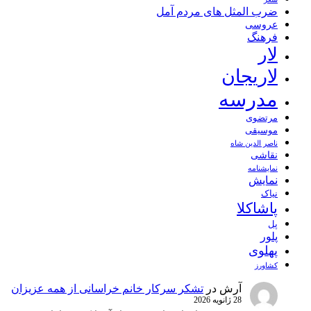
ضرب المثل های مردم آمل
عروسی
فرهنگ
لار
لاریجان
مدرسه
مرتضوی
موسیقی
ناصر الدین شاه
نقاشی
نمايشنامه
نمایش
نیاک
پاشاکلا
پل
پلور
پهلوی
کشاورز
آرش
در
تشکر سرکار خانم خراسانی از همه عزیزان
28 ژانویه 2026