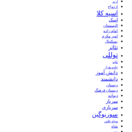
اردو
ازدواج
اسپه کلا
اسک
الیمستان
امام زاده
امیر مکرم
بسکتبال
تئاتر
توللی
تکیه
جاده هراز
دانش آموز
دانشمند
دبستان
دبستان فرهنگ
دیوانه
سرباز
سربازی
سوریوگین
سیاه پلاس
شاه
شعر