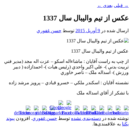
→
قبلی
بعدی
←
عکس از تيم واليبال سال 1337
ارسال شده در
9 آوریل 2015
توسط
حسن غفوري
عکس از تيم واليبال سال 1337
از چپ به راست آقايان : ماشاءاله اسکو – عزت اله مجد (مدير فني
تربيت بدني )- علي اکبر واحدي (رئيس هيات )- احمدازاده ( دبير
ورزش )- اسداله ملک – ناصر خاوري
نشسته آقايان : اسکندر ملکي – خسرو قبادي – پرويز مرشد زاده
با تشکر از آقاي اسداله ملک
نوشته شده در
دسته‌بندی نشده
توسط
حسن غفوري
. افزودن
پیوند
یکتا
به علاقمندی‌ها.