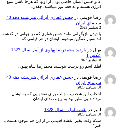
عمو حسن انسان خاصی بود ، از آونها که هرجا باشن منبع
انرژِی هستند و به فضا نور میپاشند. چقدر…
رضا قویمی
در
حسن غفاري ايرائي هنرپيشه دهه 40
سينماي ايران
2 دسامبر 2025
با دیدن بازیگرانی مانند حسن غفاری که در جوانی در گذشته
اند بسیار غمگین میشوم .ایشان در هر فیلمی که…
نهال
در
بازدید محمدرضا پهلوی از آمل سال 1327
عکس 1
28 نوامبر 2025
لطفا اسم رو درست بنویسید محمدرضا شاه پهلوی
رضا قویمی
در
حسن غفاري ايرائي هنرپيشه دهه 40
سينماي ايران
30 سپتامبر 2025
انتخاب ابن شخصیت جالب برای نقشهایی که به ایشان
میدادند بی نظیر بود به ویژه صدای ایشان
امیر
در
نقشه آمل – سال 1328
30 سپتامبر 2025
سلام وقت بخیر، نقشه قدیمی تر از این هم موجود هست یا
خیر؟