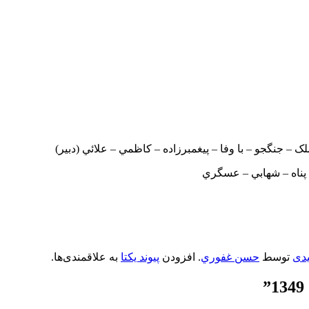
ک – جنگجو – با وفا – پيغمبرزاده – کاظمي – علائي (دبير)
پناه – شهابي – عسگري
دی
توسط
حسن غفوري
. افزودن
پیوند یکتا
به علاقمندی‌ها.
”