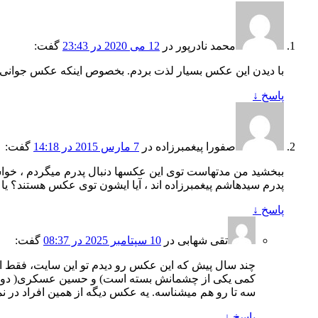
محمد نادرپور
در
12 می 2020 در 23:43
گفت:
با دیدن این عکس بسیار لذت بردم. بخصوص اینکه عکس جوانی 
پاسخ
↓
صفورا پیغمبرزاده
در
7 مارس 2015 در 14:18
گفت:
ببخشید من مدتهاست توی این عکسها دنبال پدرم میگردم ، خواس
پدرم سیدهاشم پیغمبرزاده اند ، آیا ایشون توی عکس هستند؟ یا
پاسخ
↓
تقی شهابی
در
10 سپتامبر 2025 در 08:37
گفت:
چند سال پیش که این عکس رو دیدم تو این سایت، فقط ا
کمی یکی از چشمانش بسته است) و حسین عسکری( دومین
سه تا رو هم میشناسه. یه عکس دیگه از همین افراد در نمایی دیگه هم موجود ه. پدرم امان ا
پاسخ
↓