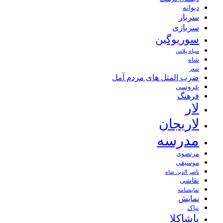
دیوانه
سرباز
سربازی
سوریوگین
سیاه پلاس
شاه
شعر
ضرب المثل های مردم آمل
عروسی
فرهنگ
لار
لاریجان
مدرسه
مرتضوی
موسیقی
ناصر الدین شاه
نقاشی
نمايشنامه
نمایش
نیاک
پاشاکلا