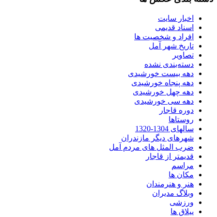
اخبار سایت
اسناد قدیمی
افراد و شخصیت ها
تاریخ شهر آمل
تصاویر
دسته‌بندی نشده
دهه بیست خورشیدی
دهه پنجاه خورشیدی
دهه چهل خورشیدی
دهه سی خورشیدی
دوره قاجار
روستاها
سالهای 1304-1320
شهرهای دیگر مازندران
ضرب المثل های مردم آمل
قدیمتر از قاجار
مراسم
مکان ها
هنر و هنرمندان
وبلاگ مدیران
ورزشی
ییلاق ها