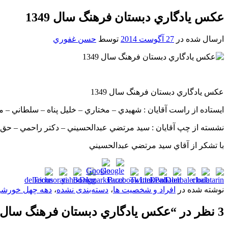
عکس يادگاري دبستان فرهنگ سال 1349
ارسال شده در
27 آگوست 2014
توسط
حسن غفوري
عکس يادگاري دبستان فرهنگ سال 1349
ايستاده از راست آقايان : شهيدي – مختاري – خليل پناه – سلطاني – مل
نشسته از چپ آقايان : سيد مرتضي عبدالحسيني – دکتر راحمي – حق 
با تشکر از آقاي سيد مرتضي عبدالحسيني
نوشته شده در
افراد و شخصیت ها
،
دسته‌بندی نشده
،
دهه چهل خورشی
3 نظر در “
عکس يادگاري دبستان فرهنگ سال 1349