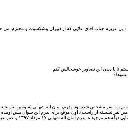
دایی عزیزم جناب آقای علایی که از دبیران پیشکسوت و محترم آمل ه
تم تا با دیدن این تصاویر خوشحالش کنم
 عموها؟
سم سه نفر مشخص شده بود. پدرم، امان اله شهابی (سومین نفر نشسته
 نفر نشسته از راست). اون موقع برای پدرم این سوال پیش اومده
له شهابی ۱۷ مرداد ۱۳۹۷ و عمو عباس ۱۴ شهریور ۱۴۰۴ بدرود حیات گفتند.