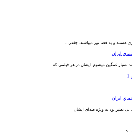
ِی هستند و به فضا نور میپاشند. چقدر…
اند بسیار غمگین میشوم .ایشان در هر فیلمی که…
بی نظیر بود به ویژه صدای ایشان
یر؟