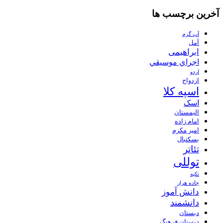
آخرین برچسب ها
آب گرم
آمل
ابراهیمی
اجراي موسيقي
اردو
ازدواج
اسپه کلا
اسک
الیمستان
امام زاده
امیر مکرم
بسکتبال
تئاتر
توللی
تکیه
جاده هراز
دانش آموز
دانشمند
دبستان
دبستان فرهنگ