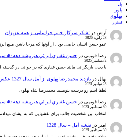
پل
پلور
پهلوی
کشاورز
آرش
در
تشکر سرکار خانم خراسانی از همه عزیزان
28 ژانویه 2026
عمو حسن انسان خاصی بود ، از آونها که هرجا باشن منبع انرژ
رضا قویمی
در
حسن غفاري ايرائي هنرپيشه دهه 40 سينماي ايران
2 دسامبر 2025
با دیدن بازیگرانی مانند حسن غفاری که در جوانی در گذشته 
نهال
در
بازدید محمدرضا پهلوی از آمل سال 1327 عکس 1
28 نوامبر 2025
لطفا اسم رو درست بنویسید محمدرضا شاه پهلوی
رضا قویمی
در
حسن غفاري ايرائي هنرپيشه دهه 40 سينماي ايران
30 سپتامبر 2025
انتخاب ابن شخصیت جالب برای نقشهایی که به ایشان میدادند 
امیر
در
نقشه آمل – سال 1328
30 سپتامبر 2025
سلام وقت بخیر، نقشه قدیمی تر از این هم موجود هست یا خ