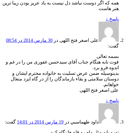
همه که اگر دوست نباشد دل نیست به یاد عزیز بودن زیبا ترین
هنر هاست
پاسخ
↓
علی اصغر فتح اللهی
در
30 مارس 2014 در 08:54
گفت:
بسمه تعالی
فوت نابه هنگام جناب آقای سیدحسن غفوری من را در غم و
اندوه فرو برد.
بدینوسیله ضمن عرض تسلیت به خانواده محترم ایشان و
دوستان سلامتی و بقاء بازماندگان را از در گاه ایزد متعال
خواهانم.
علی اصغر فتح اللهی
پاسخ
↓
داود طهماسبي
در
19 مارس 2014 در 14:01
گفت:
تورو بايد مثل ماه رو قله ها نگاه كرد…