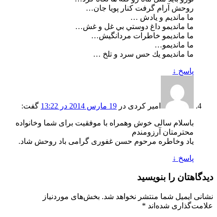
روحش آرام گرفت كنار پويا جان…
ما مانديم و يادش …
ما مانديمو داغ دوستي بي غل و غش…
ما مانديمو خاطرات مردانگيش…
ما مانديمو…
ما مانديمو يك حس سرد و تلخ …
پاسخ
↓
امیر کردی
در
19 مارس 2014 در 13:22
گفت:
باسلام سالی خوش وهمراه با موفقیت برای شما وخانواده
محترمتان آرزومندم
یاد وخاطره مرحوم حسن غفوری گرامی باد روحش شاد.
پاسخ
↓
دیدگاهتان را بنویسید
نشانی ایمیل شما منتشر نخواهد شد.
بخش‌های موردنیاز
علامت‌گذاری شده‌اند
*