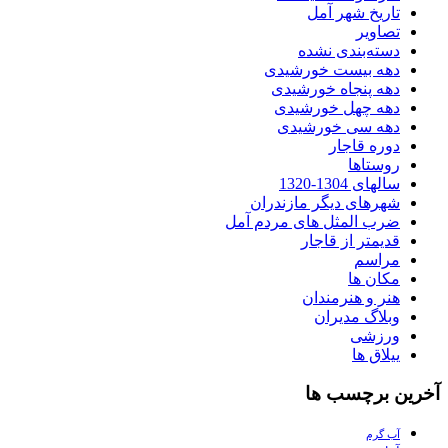
تاریخ شهر آمل
تصاویر
دسته‌بندی نشده
دهه بیست خورشیدی
دهه پنجاه خورشیدی
دهه چهل خورشیدی
دهه سی خورشیدی
دوره قاجار
روستاها
سالهای 1304-1320
شهرهای دیگر مازندران
ضرب المثل های مردم آمل
قدیمتر از قاجار
مراسم
مکان ها
هنر و هنرمندان
وبلاگ مدیران
ورزشی
ییلاق ها
آخرین برچسب ها
آب گرم