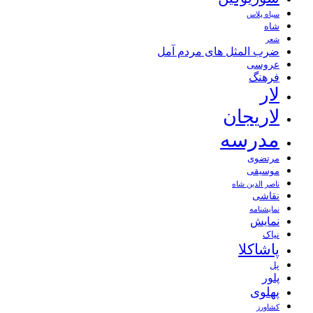
سیاه پلاس
شاه
شعر
ضرب المثل های مردم آمل
عروسی
فرهنگ
لار
لاریجان
مدرسه
مرتضوی
موسیقی
ناصر الدین شاه
نقاشی
نمايشنامه
نمایش
نیاک
پاشاکلا
پل
پلور
پهلوی
کشاورز