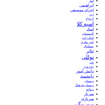
آمل
ابراهیمی
اجراي موسيقي
اردو
ازدواج
اسپه کلا
اسک
الیمستان
امام زاده
امیر مکرم
بسکتبال
تئاتر
توللی
تکیه
جاده هراز
دانش آموز
دانشمند
دبستان
دبستان فرهنگ
دیوانه
سرباز
سربازی
سوریوگین