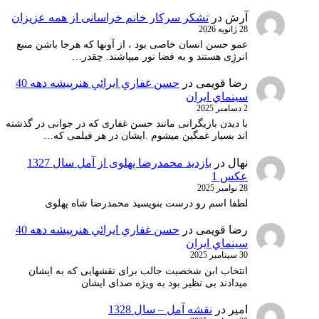
آرش
در
تشکر سرکار خانم خراسانی از همه عزیزان
28 ژانویه 2026
عمو حسن انسان خاصی بود ، از آونها که هرجا باشن منبع
انرژِی هستند و به فضا نور میپاشند. چقدر…
رضا قویمی
در
حسن غفاري ايرائي هنرپيشه دهه 40
سينماي ايران
2 دسامبر 2025
با دیدن بازیگرانی مانند حسن غفاری که در جوانی در گذشته
اند بسیار غمگین میشوم .ایشان در هر فیلمی که…
نهال
در
بازدید محمدرضا پهلوی از آمل سال 1327
عکس 1
28 نوامبر 2025
لطفا اسم رو درست بنویسید محمدرضا شاه پهلوی
رضا قویمی
در
حسن غفاري ايرائي هنرپيشه دهه 40
سينماي ايران
30 سپتامبر 2025
انتخاب ابن شخصیت جالب برای نقشهایی که به ایشان
میدادند بی نظیر بود به ویژه صدای ایشان
امیر
در
نقشه آمل – سال 1328