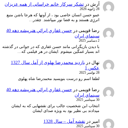
آرش
در
تشکر سرکار خانم خراسانی از همه عزیزان
28 ژانویه 2026
عمو حسن انسان خاصی بود ، از آونها که هرجا باشن منبع
انرژِی هستند و به فضا نور میپاشند. چقدر…
رضا قویمی
در
حسن غفاري ايرائي هنرپيشه دهه 40
سينماي ايران
2 دسامبر 2025
با دیدن بازیگرانی مانند حسن غفاری که در جوانی در گذشته
اند بسیار غمگین میشوم .ایشان در هر فیلمی که…
نهال
در
بازدید محمدرضا پهلوی از آمل سال 1327
عکس 1
28 نوامبر 2025
لطفا اسم رو درست بنویسید محمدرضا شاه پهلوی
رضا قویمی
در
حسن غفاري ايرائي هنرپيشه دهه 40
سينماي ايران
30 سپتامبر 2025
انتخاب ابن شخصیت جالب برای نقشهایی که به ایشان
میدادند بی نظیر بود به ویژه صدای ایشان
امیر
در
نقشه آمل – سال 1328
30 سپتامبر 2025