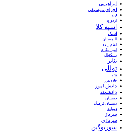
ابراهیمی
اجراي موسيقي
اردو
ازدواج
اسپه کلا
اسک
الیمستان
امام زاده
امیر مکرم
بسکتبال
تئاتر
توللی
تکیه
جاده هراز
دانش آموز
دانشمند
دبستان
دبستان فرهنگ
دیوانه
سرباز
سربازی
سوریوگین