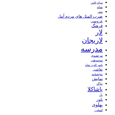
سیاه پلاس
شاه
شعر
ضرب المثل های مردم آمل
عروسی
فرهنگ
لار
لاریجان
مدرسه
مرتضوی
موسیقی
ناصر الدین شاه
نقاشی
نمايشنامه
نمایش
نیاک
پاشاکلا
پل
پلور
پهلوی
کشاورز