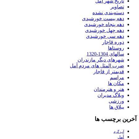
تاریخ شهر آمل
تصاویر
دسته‌بندی نشده
دهه بیست خورشیدی
دهه پنجاه خورشیدی
دهه چهل خورشیدی
دهه سی خورشیدی
دوره قاجار
روستاها
سالهای 1304-1320
شهرهای دیگر مازندران
ضرب المثل های مردم آمل
قدیمتر از قاجار
مراسم
مکان ها
هنر و هنرمندان
وبلاگ مدیران
ورزشی
ییلاق ها
آخرین برچسب ها
آب گرم
آمل