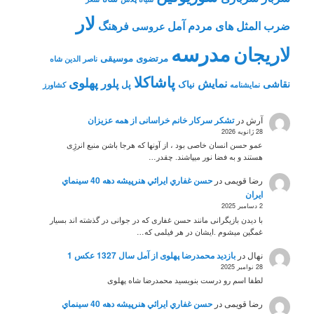
لار
ضرب المثل های مردم آمل
فرهنگ
عروسی
مدرسه
لاریجان
مرتضوی
موسیقی
ناصر الدین شاه
پاشاکلا
پهلوی
نمایش
پلور
نقاشی
نیاک
پل
نمايشنامه
کشاورز
آرش
در
تشکر سرکار خانم خراسانی از همه عزیزان
28 ژانویه 2026
عمو حسن انسان خاصی بود ، از آونها که هرجا باشن منبع انرژِی
هستند و به فضا نور میپاشند. چقدر…
رضا قویمی
در
حسن غفاري ايرائي هنرپيشه دهه 40 سينماي
ايران
2 دسامبر 2025
با دیدن بازیگرانی مانند حسن غفاری که در جوانی در گذشته اند بسیار
غمگین میشوم .ایشان در هر فیلمی که…
نهال
در
بازدید محمدرضا پهلوی از آمل سال 1327 عکس 1
28 نوامبر 2025
لطفا اسم رو درست بنویسید محمدرضا شاه پهلوی
رضا قویمی
در
حسن غفاري ايرائي هنرپيشه دهه 40 سينماي