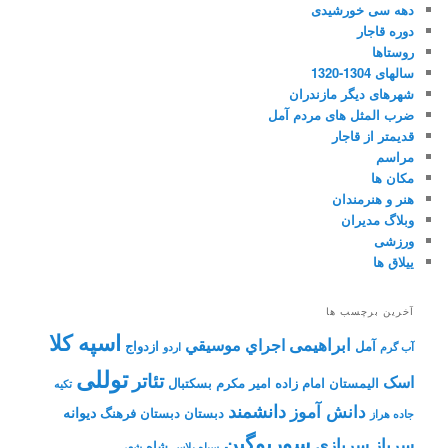
دهه سی خورشیدی
دوره قاجار
روستاها
سالهای 1304-1320
شهرهای دیگر مازندران
ضرب المثل های مردم آمل
قدیمتر از قاجار
مراسم
مکان ها
هنر و هنرمندان
وبلاگ مدیران
ورزشی
ییلاق ها
آخرین برچسب ها
اسپه کلا
ابراهیمی
اجراي موسيقي
آمل
ازدواج
آب گرم
اردو
توللی
تئاتر
اسک
الیمستان
امام زاده
امیر مکرم
بسکتبال
تکیه
دانشمند
دانش آموز
دیوانه
دبستان
دبستان فرهنگ
جاده هراز
سوریوگین
سرباز
سربازی
شاه
سیاه پلاس
شعر