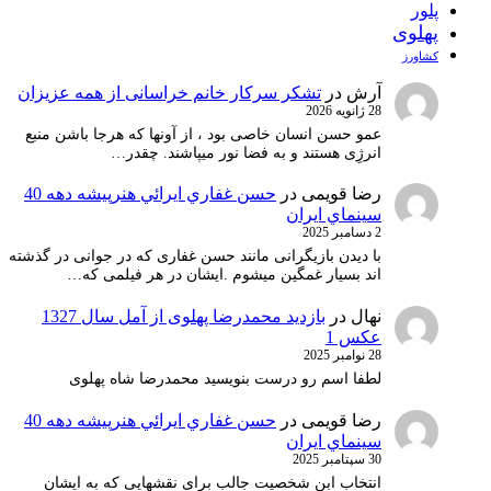
پلور
پهلوی
کشاورز
آرش
در
تشکر سرکار خانم خراسانی از همه عزیزان
28 ژانویه 2026
عمو حسن انسان خاصی بود ، از آونها که هرجا باشن منبع
انرژِی هستند و به فضا نور میپاشند. چقدر…
رضا قویمی
در
حسن غفاري ايرائي هنرپيشه دهه 40
سينماي ايران
2 دسامبر 2025
با دیدن بازیگرانی مانند حسن غفاری که در جوانی در گذشته
اند بسیار غمگین میشوم .ایشان در هر فیلمی که…
نهال
در
بازدید محمدرضا پهلوی از آمل سال 1327
عکس 1
28 نوامبر 2025
لطفا اسم رو درست بنویسید محمدرضا شاه پهلوی
رضا قویمی
در
حسن غفاري ايرائي هنرپيشه دهه 40
سينماي ايران
30 سپتامبر 2025
انتخاب ابن شخصیت جالب برای نقشهایی که به ایشان