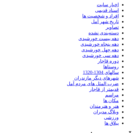
اخبار سایت
اسناد قدیمی
افراد و شخصیت ها
تاریخ شهر آمل
تصاویر
دسته‌بندی نشده
دهه بیست خورشیدی
دهه پنجاه خورشیدی
دهه چهل خورشیدی
دهه سی خورشیدی
دوره قاجار
روستاها
سالهای 1304-1320
شهرهای دیگر مازندران
ضرب المثل های مردم آمل
قدیمتر از قاجار
مراسم
مکان ها
هنر و هنرمندان
وبلاگ مدیران
ورزشی
ییلاق ها