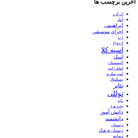
آخرین برچسب ها
آب گرم
آمل
ابراهیمی
اجراي موسيقي
اردو
ازدواج
اسپه کلا
اسک
الیمستان
امام زاده
امیر مکرم
بسکتبال
تئاتر
توللی
تکیه
جاده هراز
دانش آموز
دانشمند
دبستان
دبستان فرهنگ
دیوانه