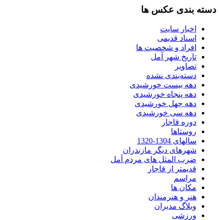
دسته بندی عکس ها
اخبار سایت
اسناد قدیمی
افراد و شخصیت ها
تاریخ شهر آمل
تصاویر
دسته‌بندی نشده
دهه بیست خورشیدی
دهه پنجاه خورشیدی
دهه چهل خورشیدی
دهه سی خورشیدی
دوره قاجار
روستاها
سالهای 1304-1320
شهرهای دیگر مازندران
ضرب المثل های مردم آمل
قدیمتر از قاجار
مراسم
مکان ها
هنر و هنرمندان
وبلاگ مدیران
ورزشی