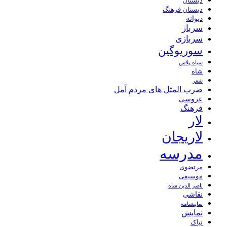
دبستان
دبستان فرهنگ
دیوانه
سرباز
سربازی
سوریوگین
سیاه پلاس
شاه
شعر
ضرب المثل های مردم آمل
عروسی
فرهنگ
لار
لاریجان
مدرسه
مرتضوی
موسیقی
ناصر الدین شاه
نقاشی
نمايشنامه
نمایش
نیاک