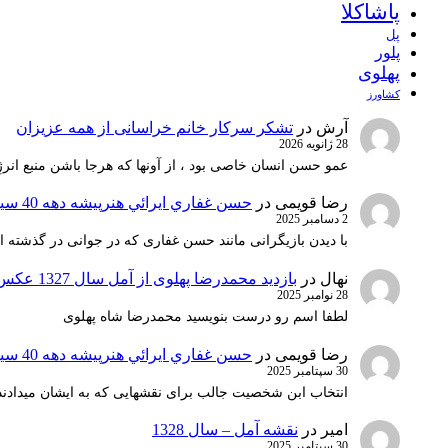
پاشاکلا
پل
پلور
پهلوی
کشاورز
آرش
در
تشکر سرکار خانم خراسانی از همه عزیزان
28 ژانویه 2026
عمو حسن انسان خاصی بود ، از آونها که هرجا باشن منبع انرژ
رضا قویمی
در
حسن غفاري ايرائي هنرپيشه دهه 40 سينماي ايران
2 دسامبر 2025
با دیدن بازیگرانی مانند حسن غفاری که در جوانی در گذشته 
نهال
در
بازدید محمدرضا پهلوی از آمل سال 1327 عکس 1
28 نوامبر 2025
لطفا اسم رو درست بنویسید محمدرضا شاه پهلوی
رضا قویمی
در
حسن غفاري ايرائي هنرپيشه دهه 40 سينماي ايران
30 سپتامبر 2025
انتخاب ابن شخصیت جالب برای نقشهایی که به ایشان میدادند 
امیر
در
نقشه آمل – سال 1328
30 سپتامبر 2025