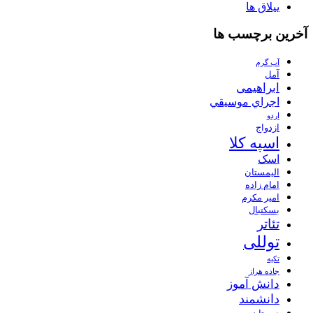
ییلاق ها
آخرین برچسب ها
آب گرم
آمل
ابراهیمی
اجراي موسيقي
اردو
ازدواج
اسپه کلا
اسک
الیمستان
امام زاده
امیر مکرم
بسکتبال
تئاتر
توللی
تکیه
جاده هراز
دانش آموز
دانشمند