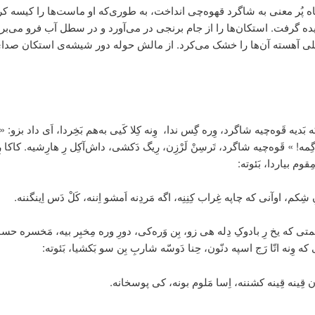
ه پُر معنی به شاگرد قهوه‌چی انداخت، به طوری‌که او ماست‌ها را کیسه کر
یده گرفت. استکان‌ها را از جام برنجی در می‌آورد و در سطل آب فرو می‌برد
لی آهسته آن‌ها را خشک می‌کرد. از مالش حوله دور شیشه‌ی استکان صدای
بَدیه قَوه‌چیه شاگرد، وِره گِس ندا، وِنه کِلا کَیی به‌هم بَخِردا، اَی داد بزو: 
ِمه! » قَوه‌چیه شاگرد، تَرسِنْ لَرْزِن، رِیگ دَکشی، داش‌آکِل رِ هارِشیه. کاکا ر
ِقوم بیاردا، بَئوته:
 شِکم، اوآنی که چاپه غِراب کِنِنِه، اگه مَردِنه اَمشو اِننه، کَلْ دَس اِینگننه.
متی که یخ رِ بادوکِ دِله هی زو، بِن وَره‌کی، دورِ وره مِخبِر بیه، مَخسره حسا
که وِنه اتّا رَج اسپه دنّون، حِنا دَوسّه شاربِ بِن سو بَکشیا، بَئوته:
قِینه قِینه کشننه، اِسا مَلوم بونه، کی پوسخانه.