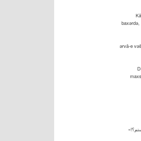
Kā
baxәrdә, 
?әrvā-e v
D
maxsa
ستم؟!»