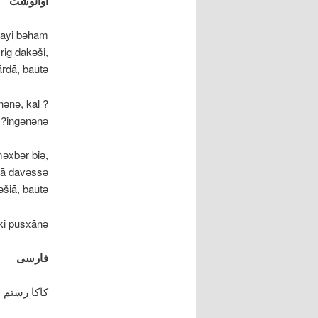
آوانوشت
kayi bәham
rig dakәši,
dā, bautә:
nәnә, kal
 ?ingәnәnә.
mәxbәr biә,
nā davәssә
šiā, bautә:
i pusxānә.
فارسی
کاکا رستم ا