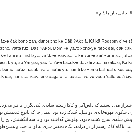
 اتّا چایی بیار هاشّم ».
irāz-e čak bәnә zan, dunәsәnә ke Dāš ?Ākәlā, Kā kā Rәssәm dir-e s
dәnә. ?attā ruz, Dāš ?Ākәl, Dәmil-e γavә xәnә-ye rafәk sar, čak čaki,
ke hamišә ništ biyә. vardә-e γavәsә rә ke vәn-e sar γәrmәzә jәl da
 bešt biyә, sә ?angisi, yax rә ?u-e bāduk-e dәlә hi zuә. nāxalbәti, Kā
ә bemu. tarәz hәsāb, vәrә hārәšiyә. hamti ke vәn-e bāl, šāl-e kaš da
afәk sar, hәništә. γavә či-e šāgәrd rә bautә: va va vačә ?attā čā?i bi
شیراز می‌دانستند که داش‌آکل و کاکا رستم سایه‌ی یک‌دیگر را با تیر می‌زدند
 سکوی قهوه‌خانه‌ی دو میل، چُندک زده بود، همان‌جا که پاتوغِ قدیمیش ب
ویش شلّه‌ی سرخ کشیده بود، پهلویش گذاشته بود و با سه انگشتش، یخ را 
ید. ناگاه کاکا رستم از در درآمد، نگاه تحقیر‌آمیزی به او انداخت و همین‌طو