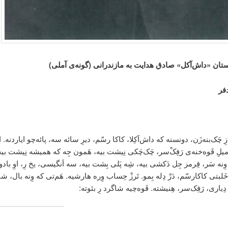
ستان «داش‌آکل» صادق هدایت به مازندرانی (گونه‌ی آملی)
فر
چَک‌بنه‌زَن، دونسنه که داش‌آکِلا، کاکا رسّم، دیرِ سائه‌ سه، پائه‌چو ایاردنه. ات
یلِ قَوه‌خنه‌ی رَفِکْ‌سر، چَک‌چَکی نِیشت بیه، هَمون جِه که همیشه نِیشت بیه. 
 وِنه سَر، قِرمز جِل دَکشی بیه، شِه پَلی بِشت بیه، سه اَنگیسی، یخ رِ، اوِ بادوک
َلبتی کاکارسّم، دَرْ دِله بِمو. تَرزْ حِساب وِره هارشیه. هَم‌تی که وِنه بال، ش
 دِیاری، رَفِک‌سر، هِنیشته. قَوه‌چیه شاگرد رِ بئوته: