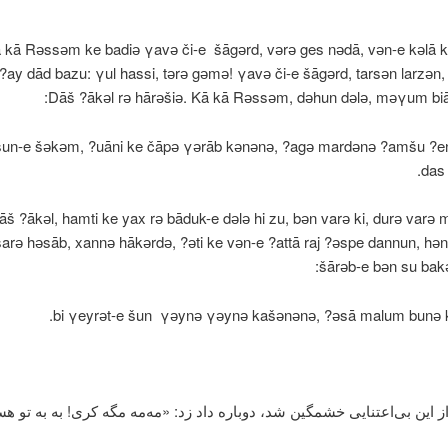
 kā Rәssәm ke badiә γavә či-e šāgәrd, vәrә ges nәdā, vәn-e kәlā 
?ay dād bazu: γul hassi, tәrә gәmә! γavә či-e šāgәrd, tarsәn larzәn, 
Dāš ?ākәl rә hārәšiә. Kā kā Rәssәm, dәhun dәlә, mәγum biār
әšun-e šәkәm, ?uāni ke čāpә γәrāb kәnәnә, ?agә mardәnә ?amšu ?e
das
āš ?ākәl, hamti ke yax rә bāduk-e dәlә hi zu, bәn varә ki, durә varә 
rә hәsāb, xannә hākәrdә, ?әti ke vәn-e ?attā raj ?әspe dannun, hә
šārәb-e bәn su bakә
bi γeyrәt-e šun γәynә γәynә kašәnәnә, ?әsā malum bunә k
ز این بی‌اعتنایی خشمگین شد، دوباره داد زد: «مه‌مه مگه کری! به به تو ه