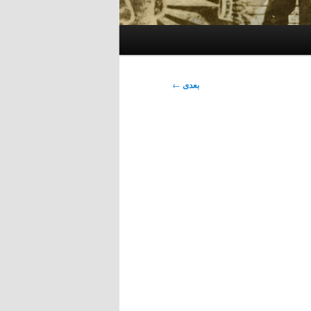
بعدی
←