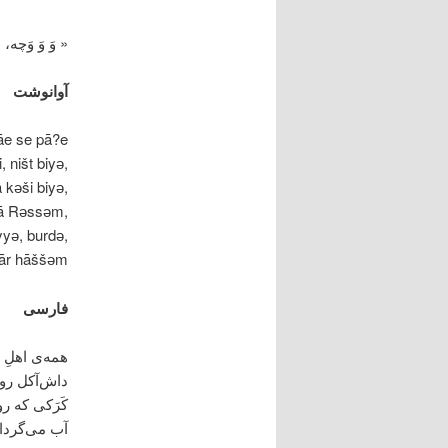
« وَ وَ وَچه،
آوانوشت
āe se pā?e
 ništ biyә,
 kәši biyә,
 kā Rәssәm,
yyә, burdә,
yār hāššәm.
فارسی
همه‌ی اهلِ 
داش‌آکل روی
کَرَکی که ر
آب می‌گردان