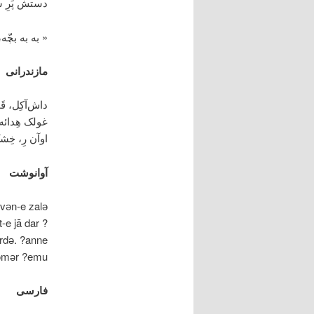
دستش پَرِ 
« به به بچّه،
مازندرانی
داش‌آکِل، قَوه
غولک هِدائه. 
اوآن رِ، خِش
آوانوشت
 vәn-e zalә
-e jā dar ?
әrdә. ?anne
әmәr ?emu.
فارسی