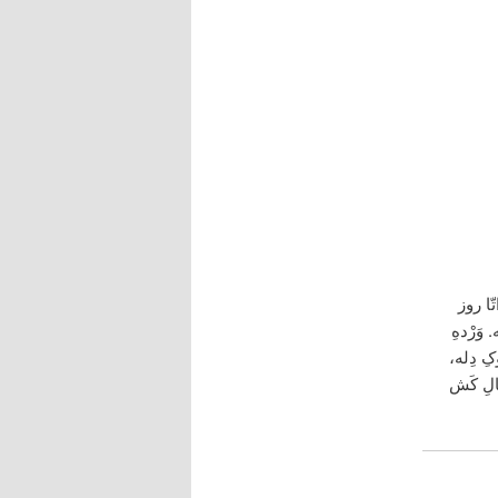
ّا روز
وَرْدهِ
ِ دِله،
الِ کَش