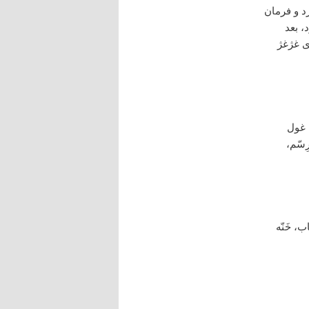
د و فرمان
، بعد
 غژ‌غژ
« غول
ِسّم،
ب، خَنّه