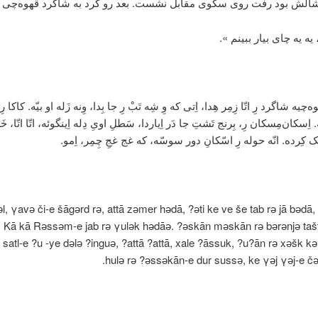
شالش بود رفت روی سکوی مقابل نشست. بعد رو کرد به شاگرد قهوه‌چی 
 یه یه چای بیار ببینم ».
‌چیه شاگرد رِ اتّا زِمِر هِدا، اِتی که وِ شِه تَبْ رِ جا بِدا، وِنه زَله او بیّه. کاکا رِ
اِسکان‌مِسکان رِ، بِرنج تَشتِ جا دَر اِیاردا، سَطلِ اویِ دِله اِینگوئه، اتّا اتّا، خ
ک کِرده. انّه حوله رِ اسّکانِ دور سوسّه، که غج غجِ چِمِر، اِمو.
, γavә či-e šāgәrd rә, attā zәmer hәdā, ?әti ke ve še tab rә jā bәdā,
 Kā kā Rәssәm-e jab rә γulәk hәdāә. ?әskān mәskān rә bәrәnjә tašt
, satl-e ?u -ye dәlә ?inguә, ?attā ?attā, xale ?āssuk, ?u?ān rә xәšk k
hulә rә ?әssәkān-e dur sussә, ke γәj γәj-e č