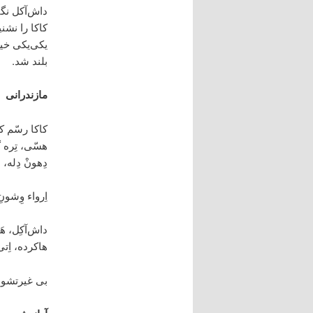
داش‌آکل نگا
کاکا را نشن
یکی‌یکی خی
بلند شد.
مازندرانی
کاکا رسّم که 
هسّی، تِره گ
دِهونْ دِله، م
اِرواء وِشونِ
داش‌آکِل، هَ
هاکرده، اِتی 
بی غیرتشون 