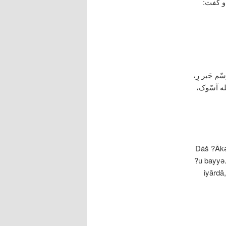
و گفت:
سّم جَبر رِ،
َله آسّوک،
Dāš ?Ākәl
?u bayyә.
iyārdā