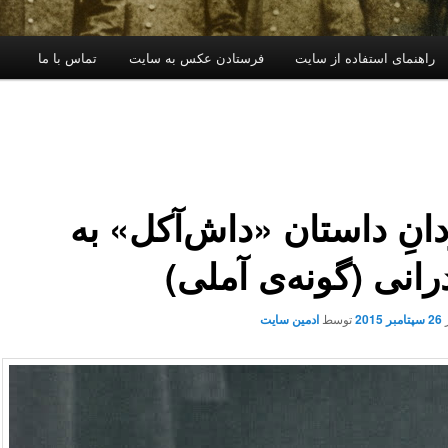
راهنمای استفاده از سایت
فرستادن عکس به سایت
تماس با ما
انِ داستان «داش‌آکل» به
رانی (گونه‌ی آملی)
26 سپتامبر 2015
توسط
ادمین سایت