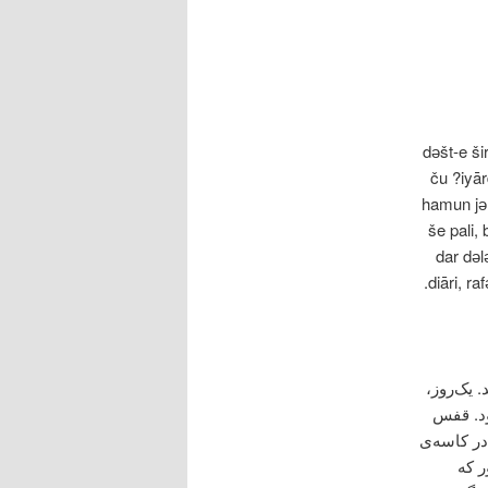
dәšt-e š
ču ?iyār
hamun jә 
še pali,
dar dәl
diāri, r
. یک‌روز،
ود. قفس
در کاسه‌ی
ر که