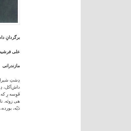
برگردانِ دا
علی فرشید
مازندرانی
دِشتِ شیرازِ 
داش‌آکل، دِم
قَوِسه رِ که
هی زوئه. ناخ
دَیّه، بورده،