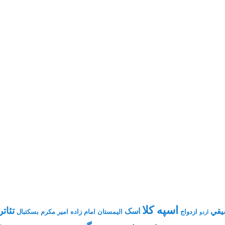
اسپه کلا
تئاتر
يقي
اسک
ازدواج
الیمستان
امام زاده
امیر مکرم
بسکتبال
اردو