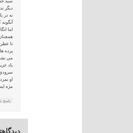
سيد حس
ديگر ن
نه در ب
آنگونه 
اما انگا
همچنان 
تا عطر 
پرده ها
مي نشين
ياد عزي
سرودي 
او نمر
مژه اي
↓
پاسخ
دیدگاهت