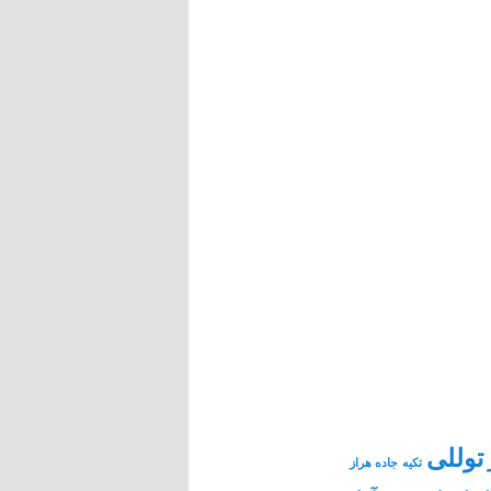
توللی
تکیه
جاده هراز