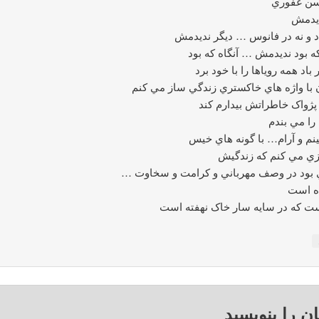
ن غفوري
ديدمش
اد و نه در فانوس … ديگر نديدمش
که بود نديدمش … آنگاه که بود
ر باد همه روياها را با خود برد
با واژه هاي خاکستري زندگي ساز مي کنم
پژواک خاطراتش بيدارم کند
 را مي بندم
م و آرام… با گونه هاي خيس
زي مي کنم که زندگيش
بود در وصف مهرباني و کرامت و سخاوت …
ده است
ست که در سايه سار خاک نهفته است
ان را بنویسید