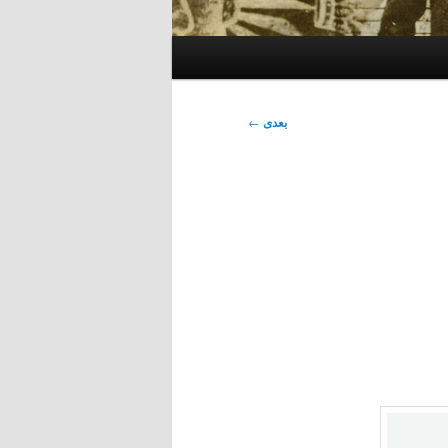
بعدی
←