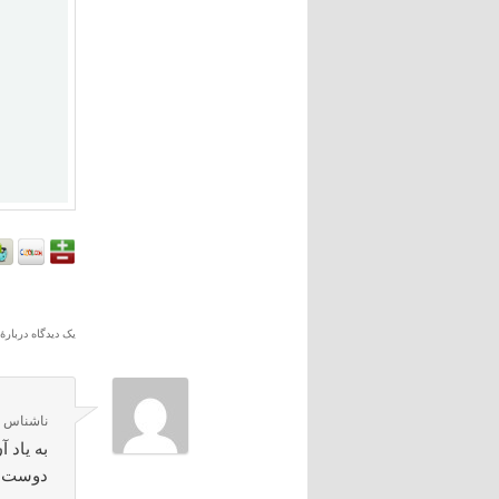
یک دیدگاه دربارهٔ
ناشناس
د
به ياد 
دوست و 