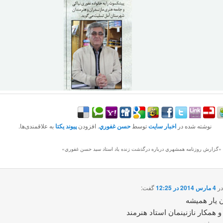
نوشته شده در
اخبار سایت
توسط
حسن غفوري
. افزودن
پیوند یکتا
به علاقمندی‌ها.
 «
گزارش روزنامه همشهري درباره درگذشت زنده ياد استاد سيد حسن غفوري
»
ر
4 مارس 2014 در 12:25
گفت:
آن يار هميشه
همکار نازنينمان استاد هنرمند