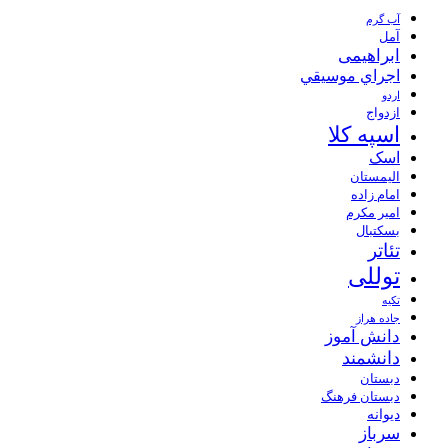
آب گرم
آمل
ابراهیمی
اجراي موسيقي
اردو
ازدواج
اسپه کلا
اسک
الیمستان
امام زاده
امیر مکرم
بسکتبال
تئاتر
توللی
تکیه
جاده هراز
دانش آموز
دانشمند
دبستان
دبستان فرهنگ
دیوانه
سرباز