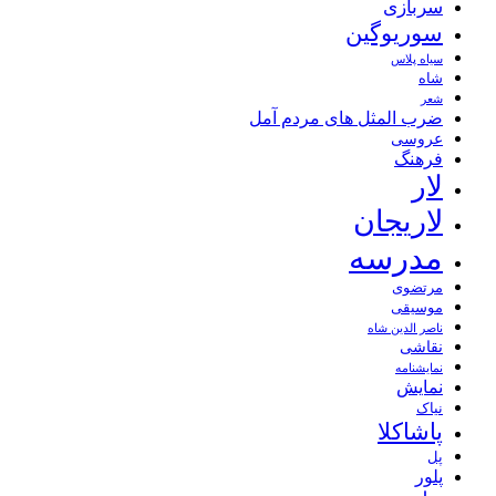
سربازی
سوریوگین
سیاه پلاس
شاه
شعر
ضرب المثل های مردم آمل
عروسی
فرهنگ
لار
لاریجان
مدرسه
مرتضوی
موسیقی
ناصر الدین شاه
نقاشی
نمايشنامه
نمایش
نیاک
پاشاکلا
پل
پلور