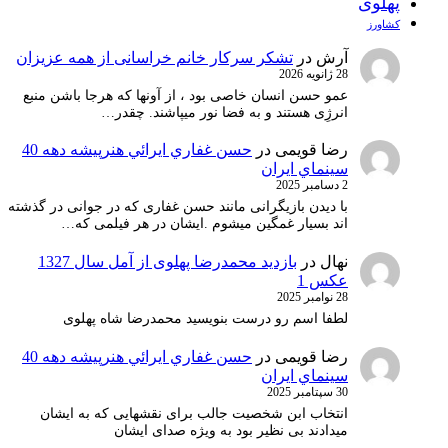
پهلوی
کشاورز
آرش
در
تشکر سرکار خانم خراسانی از همه عزیزان
28 ژانویه 2026
عمو حسن انسان خاصی بود ، از آونها که هرجا باشن منبع
انرژِی هستند و به فضا نور میپاشند. چقدر…
رضا قویمی
در
حسن غفاري ايرائي هنرپيشه دهه 40
سينماي ايران
2 دسامبر 2025
با دیدن بازیگرانی مانند حسن غفاری که در جوانی در گذشته
اند بسیار غمگین میشوم .ایشان در هر فیلمی که…
نهال
در
بازدید محمدرضا پهلوی از آمل سال 1327
عکس 1
28 نوامبر 2025
لطفا اسم رو درست بنویسید محمدرضا شاه پهلوی
رضا قویمی
در
حسن غفاري ايرائي هنرپيشه دهه 40
سينماي ايران
30 سپتامبر 2025
انتخاب ابن شخصیت جالب برای نقشهایی که به ایشان
میدادند بی نظیر بود به ویژه صدای ایشان