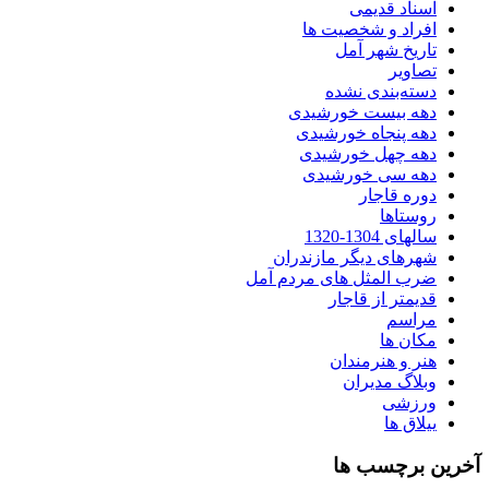
اسناد قدیمی
افراد و شخصیت ها
تاریخ شهر آمل
تصاویر
دسته‌بندی نشده
دهه بیست خورشیدی
دهه پنجاه خورشیدی
دهه چهل خورشیدی
دهه سی خورشیدی
دوره قاجار
روستاها
سالهای 1304-1320
شهرهای دیگر مازندران
ضرب المثل های مردم آمل
قدیمتر از قاجار
مراسم
مکان ها
هنر و هنرمندان
وبلاگ مدیران
ورزشی
ییلاق ها
آخرین برچسب ها