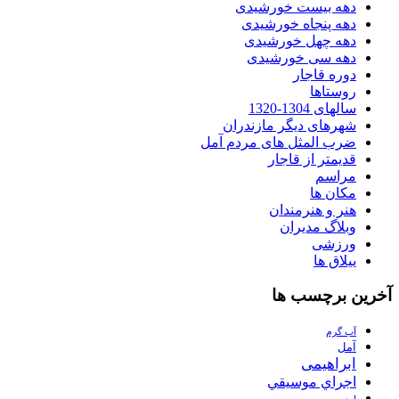
دهه بیست خورشیدی
دهه پنجاه خورشیدی
دهه چهل خورشیدی
دهه سی خورشیدی
دوره قاجار
روستاها
سالهای 1304-1320
شهرهای دیگر مازندران
ضرب المثل های مردم آمل
قدیمتر از قاجار
مراسم
مکان ها
هنر و هنرمندان
وبلاگ مدیران
ورزشی
ییلاق ها
آخرین برچسب ها
آب گرم
آمل
ابراهیمی
اجراي موسيقي