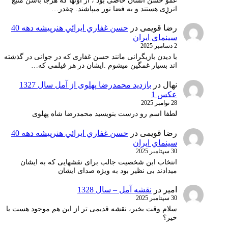
عمو حسن انسان خاصی بود ، از آونها که هرجا باشن منبع
انرژِی هستند و به فضا نور میپاشند. چقدر…
رضا قویمی
در
حسن غفاري ايرائي هنرپيشه دهه 40
سينماي ايران
2 دسامبر 2025
با دیدن بازیگرانی مانند حسن غفاری که در جوانی در گذشته
اند بسیار غمگین میشوم .ایشان در هر فیلمی که…
نهال
در
بازدید محمدرضا پهلوی از آمل سال 1327
عکس 1
28 نوامبر 2025
لطفا اسم رو درست بنویسید محمدرضا شاه پهلوی
رضا قویمی
در
حسن غفاري ايرائي هنرپيشه دهه 40
سينماي ايران
30 سپتامبر 2025
انتخاب ابن شخصیت جالب برای نقشهایی که به ایشان
میدادند بی نظیر بود به ویژه صدای ایشان
امیر
در
نقشه آمل – سال 1328
30 سپتامبر 2025
سلام وقت بخیر، نقشه قدیمی تر از این هم موجود هست یا
خیر؟