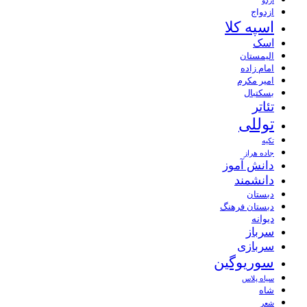
اردو
ازدواج
اسپه کلا
اسک
الیمستان
امام زاده
امیر مکرم
بسکتبال
تئاتر
توللی
تکیه
جاده هراز
دانش آموز
دانشمند
دبستان
دبستان فرهنگ
دیوانه
سرباز
سربازی
سوریوگین
سیاه پلاس
شاه
شعر