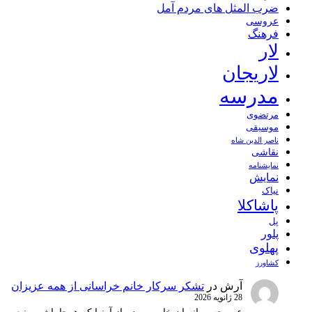
ضرب المثل های مردم آمل
عروسی
فرهنگ
لار
لاریجان
مدرسه
مرتضوی
موسیقی
ناصر الدین شاه
نقاشی
نمايشنامه
نمایش
نیاک
پاشاکلا
پل
پلور
پهلوی
کشاورز
آرش
در
تشکر سرکار خانم خراسانی از همه عزیزان
28 ژانویه 2026