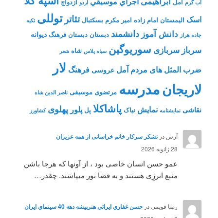
اسپه کلا
ابراهیمی
اجراي موسيقي
آمل
ازدواج
آب گرم
اردو
توللی
تئاتر
اسک
الیمستان
امام زاده
امیر مکرم
بسکتبال
تکیه
دانشمند
دانش آموز
دیوانه
دبستان
دبستان فرهنگ
جاده هراز
سوریوگین
سرباز
سربازی
شاه
سیاه پلاس
شعر
لار
ضرب المثل های مردم آمل
فرهنگ
عروسی
مدرسه
لاریجان
مرتضوی
موسیقی
ناصر الدین شاه
پاشاکلا
پهلوی
نمایش
پلور
نقاشی
نیاک
پل
نمايشنامه
کشاورز
آرش
در
تشکر سرکار خانم خراسانی از همه عزیزان
28 ژانویه 2026
عمو حسن انسان خاصی بود ، از آونها که هرجا باشن
منبع انرژِی هستند و به فضا نور میپاشند. چقدر…
رضا قویمی
در
حسن غفاري ايرائي هنرپيشه دهه 40 سينماي ايران