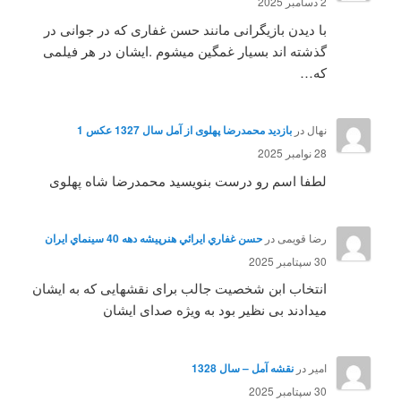
2 دسامبر 2025
با دیدن بازیگرانی مانند حسن غفاری که در جوانی در
گذشته اند بسیار غمگین میشوم .ایشان در هر فیلمی
که…
نهال
در
بازدید محمدرضا پهلوی از آمل سال 1327 عکس 1
28 نوامبر 2025
لطفا اسم رو درست بنویسید محمدرضا شاه پهلوی
رضا قویمی
در
حسن غفاري ايرائي هنرپيشه دهه 40 سينماي ايران
30 سپتامبر 2025
انتخاب ابن شخصیت جالب برای نقشهایی که به ایشان
میدادند بی نظیر بود به ویژه صدای ایشان
امیر
در
نقشه آمل – سال 1328
30 سپتامبر 2025