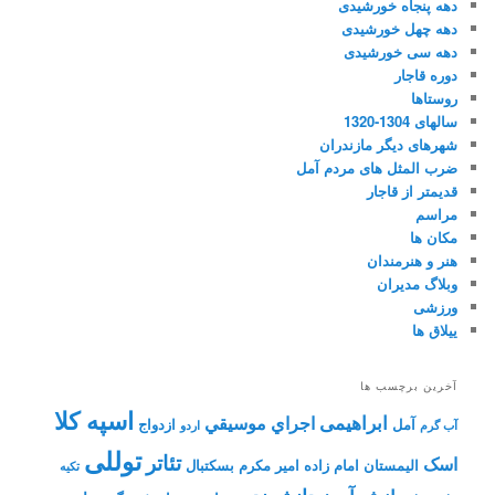
دهه پنجاه خورشیدی
دهه چهل خورشیدی
دهه سی خورشیدی
دوره قاجار
روستاها
سالهای 1304-1320
شهرهای دیگر مازندران
ضرب المثل های مردم آمل
قدیمتر از قاجار
مراسم
مکان ها
هنر و هنرمندان
وبلاگ مدیران
ورزشی
ییلاق ها
آخرین برچسب ها
اسپه کلا
ابراهیمی
اجراي موسيقي
آمل
ازدواج
آب گرم
اردو
توللی
تئاتر
اسک
الیمستان
امام زاده
امیر مکرم
بسکتبال
تکیه