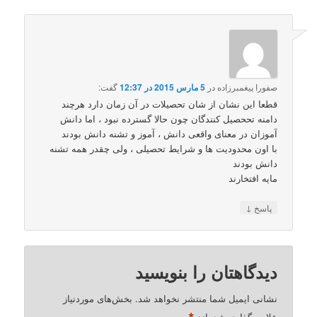
صفورا پیغمبرزاده
در
5 مارس 2015 در 12:37
گفت:
قطعا این نشان از شان تحصیلات در آن زمان دارد هرچند
دامنه تححصیل کنندگان چون حالا گسترده نبود ، اما دانش
آموزان در معنای واقعی دانش ، آموز و تشنه دانش بودند
با اون محدودیت ها و شرایط تحصیلی ، ولی چقدر همه تشنه
دانش بودند
مایه افتخارند
↓
پاسخ
دیدگاهتان را بنویسید
نشانی ایمیل شما منتشر نخواهد شد.
بخش‌های موردنیاز
علامت‌گذاری شده‌اند