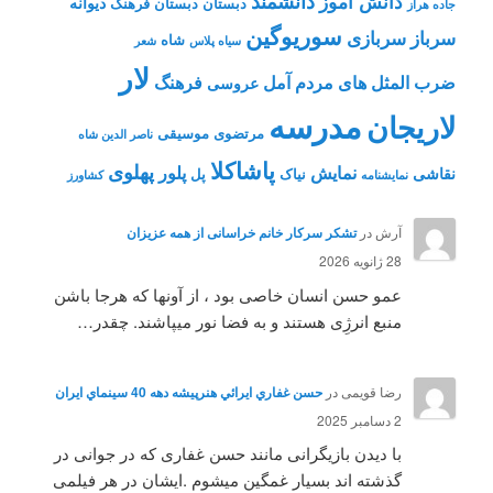
دانشمند
دانش آموز
دیوانه
دبستان
دبستان فرهنگ
جاده هراز
سوریوگین
سرباز
سربازی
شاه
سیاه پلاس
شعر
لار
ضرب المثل های مردم آمل
فرهنگ
عروسی
مدرسه
لاریجان
مرتضوی
موسیقی
ناصر الدین شاه
پاشاکلا
پهلوی
نمایش
پلور
نقاشی
نیاک
پل
نمايشنامه
کشاورز
آرش
در
تشکر سرکار خانم خراسانی از همه عزیزان
28 ژانویه 2026
عمو حسن انسان خاصی بود ، از آونها که هرجا باشن
منبع انرژِی هستند و به فضا نور میپاشند. چقدر…
رضا قویمی
در
حسن غفاري ايرائي هنرپيشه دهه 40 سينماي ايران
2 دسامبر 2025
با دیدن بازیگرانی مانند حسن غفاری که در جوانی در
گذشته اند بسیار غمگین میشوم .ایشان در هر فیلمی