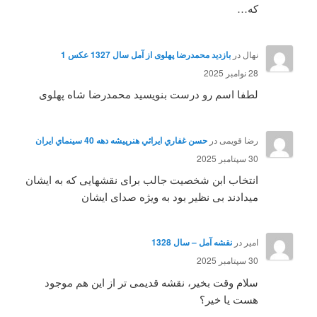
که…
نهال
در
بازدید محمدرضا پهلوی از آمل سال 1327 عکس 1
28 نوامبر 2025
لطفا اسم رو درست بنویسید محمدرضا شاه پهلوی
رضا قویمی
در
حسن غفاري ايرائي هنرپيشه دهه 40 سينماي ايران
30 سپتامبر 2025
انتخاب ابن شخصیت جالب برای نقشهایی که به ایشان
میدادند بی نظیر بود به ویژه صدای ایشان
امیر
در
نقشه آمل – سال 1328
30 سپتامبر 2025
سلام وقت بخیر، نقشه قدیمی تر از این هم موجود
هست یا خیر؟