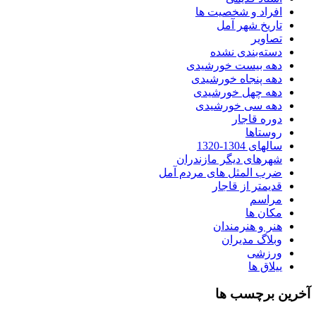
افراد و شخصیت ها
تاریخ شهر آمل
تصاویر
دسته‌بندی نشده
دهه بیست خورشیدی
دهه پنجاه خورشیدی
دهه چهل خورشیدی
دهه سی خورشیدی
دوره قاجار
روستاها
سالهای 1304-1320
شهرهای دیگر مازندران
ضرب المثل های مردم آمل
قدیمتر از قاجار
مراسم
مکان ها
هنر و هنرمندان
وبلاگ مدیران
ورزشی
ییلاق ها
آخرین برچسب ها