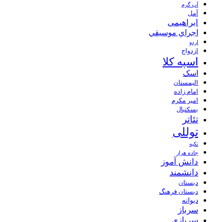
آب گرم
آمل
ابراهیمی
اجراي موسيقي
اردو
ازدواج
اسپه کلا
اسک
الیمستان
امام زاده
امیر مکرم
بسکتبال
تئاتر
توللی
تکیه
جاده هراز
دانش آموز
دانشمند
دبستان
دبستان فرهنگ
دیوانه
سرباز
سربازی