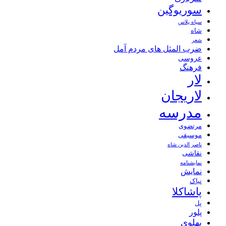
سوریوگین
سیاه پلاس
شاه
شعر
ضرب المثل های مردم آمل
عروسی
فرهنگ
لار
لاریجان
مدرسه
مرتضوی
موسیقی
ناصر الدین شاه
نقاشی
نمايشنامه
نمایش
نیاک
پاشاکلا
پل
پلور
پهلوی