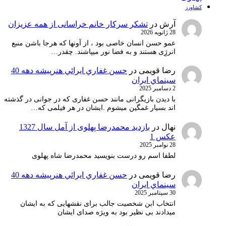
کشاورز
آرش
در
تشکر سرکار خانم خراسانی از همه عزیزان
28 ژانویه 2026
عمو حسن انسان خاصی بود ، از آونها که هرجا باشن منبع
انرژِی هستند و به فضا نور میپاشند. چقدر…
رضا قویمی
در
حسن غفاري ايرائي هنرپيشه دهه 40
سينماي ايران
2 دسامبر 2025
با دیدن بازیگرانی مانند حسن غفاری که در جوانی در گذشته
اند بسیار غمگین میشوم .ایشان در هر فیلمی که…
نهال
در
بازدید محمدرضا پهلوی از آمل سال 1327
عکس 1
28 نوامبر 2025
لطفا اسم رو درست بنویسید محمدرضا شاه پهلوی
رضا قویمی
در
حسن غفاري ايرائي هنرپيشه دهه 40
سينماي ايران
30 سپتامبر 2025
انتخاب ابن شخصیت جالب برای نقشهایی که به ایشان
میدادند بی نظیر بود به ویژه صدای ایشان