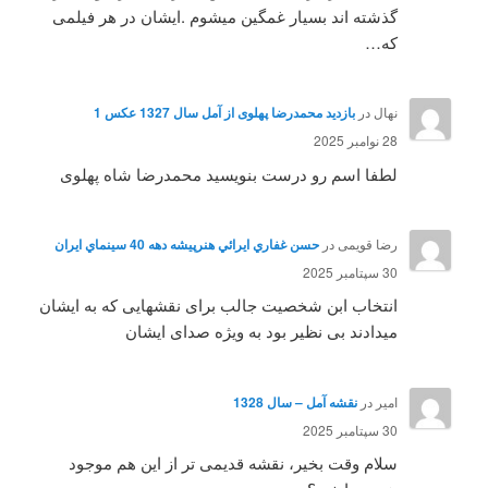
گذشته اند بسیار غمگین میشوم .ایشان در هر فیلمی
که…
نهال
در
بازدید محمدرضا پهلوی از آمل سال 1327 عکس 1
28 نوامبر 2025
لطفا اسم رو درست بنویسید محمدرضا شاه پهلوی
رضا قویمی
در
حسن غفاري ايرائي هنرپيشه دهه 40 سينماي ايران
30 سپتامبر 2025
انتخاب ابن شخصیت جالب برای نقشهایی که به ایشان
میدادند بی نظیر بود به ویژه صدای ایشان
امیر
در
نقشه آمل – سال 1328
30 سپتامبر 2025
سلام وقت بخیر، نقشه قدیمی تر از این هم موجود