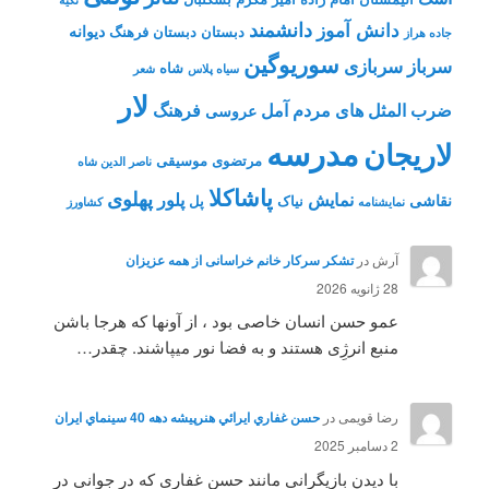
دانشمند
دانش آموز
دیوانه
دبستان
دبستان فرهنگ
جاده هراز
سوریوگین
سرباز
سربازی
شاه
سیاه پلاس
شعر
لار
ضرب المثل های مردم آمل
فرهنگ
عروسی
مدرسه
لاریجان
مرتضوی
موسیقی
ناصر الدین شاه
پاشاکلا
پهلوی
نمایش
پلور
نقاشی
نیاک
پل
نمايشنامه
کشاورز
آرش
در
تشکر سرکار خانم خراسانی از همه عزیزان
28 ژانویه 2026
عمو حسن انسان خاصی بود ، از آونها که هرجا باشن
منبع انرژِی هستند و به فضا نور میپاشند. چقدر…
رضا قویمی
در
حسن غفاري ايرائي هنرپيشه دهه 40 سينماي ايران
2 دسامبر 2025
با دیدن بازیگرانی مانند حسن غفاری که در جوانی در