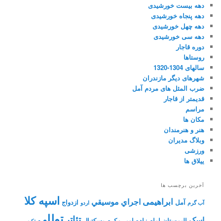
دهه بیست خورشیدی
دهه پنجاه خورشیدی
دهه چهل خورشیدی
دهه سی خورشیدی
دوره قاجار
روستاها
سالهای 1304-1320
شهرهای دیگر مازندران
ضرب المثل های مردم آمل
قدیمتر از قاجار
مراسم
مکان ها
هنر و هنرمندان
وبلاگ مدیران
ورزشی
ییلاق ها
آخرین برچسب ها
اسپه کلا
ابراهیمی
اجراي موسيقي
آمل
ازدواج
آب گرم
اردو
توللی
تئاتر
اسک
الیمستان
امام زاده
امیر مکرم
بسکتبال
تکیه