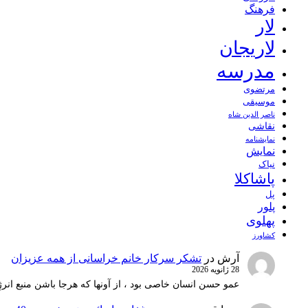
فرهنگ
لار
لاریجان
مدرسه
مرتضوی
موسیقی
ناصر الدین شاه
نقاشی
نمايشنامه
نمایش
نیاک
پاشاکلا
پل
پلور
پهلوی
کشاورز
آرش
در
تشکر سرکار خانم خراسانی از همه عزیزان
28 ژانویه 2026
عمو حسن انسان خاصی بود ، از آونها که هرجا باشن منبع انرژ