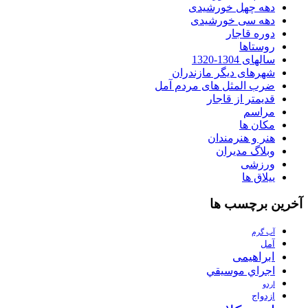
دهه چهل خورشیدی
دهه سی خورشیدی
دوره قاجار
روستاها
سالهای 1304-1320
شهرهای دیگر مازندران
ضرب المثل های مردم آمل
قدیمتر از قاجار
مراسم
مکان ها
هنر و هنرمندان
وبلاگ مدیران
ورزشی
ییلاق ها
آخرین برچسب ها
آب گرم
آمل
ابراهیمی
اجراي موسيقي
اردو
ازدواج