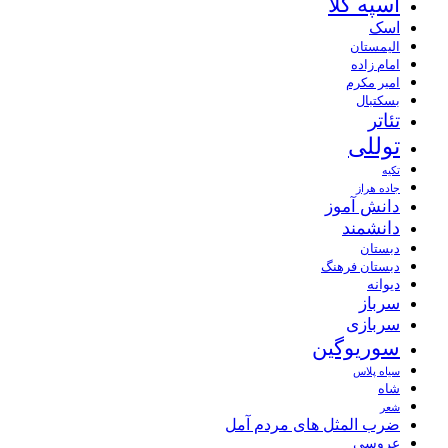
اسپه کلا
اسک
الیمستان
امام زاده
امیر مکرم
بسکتبال
تئاتر
توللی
تکیه
جاده هراز
دانش آموز
دانشمند
دبستان
دبستان فرهنگ
دیوانه
سرباز
سربازی
سوریوگین
سیاه پلاس
شاه
شعر
ضرب المثل های مردم آمل
عروسی