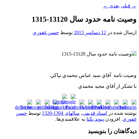
→
قبلی
بعدی
←
وصيت نامه حدود سال 13120-1315
ارسال شده در
12 دسامبر 2013
توسط
حسن غفوري
وصيت نامه آقاي سيد عباس محمدي نياکي
با تشکر از آقاي مجيد محمدي
نوشته شده در
اسناد قدیمی
،
سالهای 1304-1320
توسط
حسن
غفوري
. افزودن
پیوند یکتا
به علاقمندی‌ها.
دیدگاهتان را بنویسید