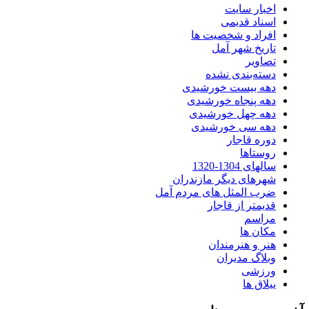
اخبار سایت
اسناد قدیمی
افراد و شخصیت ها
تاریخ شهر آمل
تصاویر
دسته‌بندی نشده
دهه بیست خورشیدی
دهه پنجاه خورشیدی
دهه چهل خورشیدی
دهه سی خورشیدی
دوره قاجار
روستاها
سالهای 1304-1320
شهرهای دیگر مازندران
ضرب المثل های مردم آمل
قدیمتر از قاجار
مراسم
مکان ها
هنر و هنرمندان
وبلاگ مدیران
ورزشی
ییلاق ها