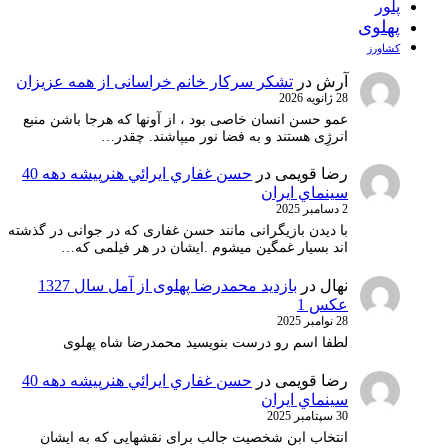
پلور
پهلوی
کشاورز
آرش
در
تشکر سرکار خانم خراسانی از همه عزیزان
28 ژانویه 2026
عمو حسن انسان خاصی بود ، از آونها که هرجا باشن منبع
انرژِی هستند و به فضا نور میپاشند. چقدر…
رضا قویمی
در
حسن غفاري ايرائي هنرپيشه دهه 40
سينماي ايران
2 دسامبر 2025
با دیدن بازیگرانی مانند حسن غفاری که در جوانی در گذشته
اند بسیار غمگین میشوم .ایشان در هر فیلمی که…
نهال
در
بازدید محمدرضا پهلوی از آمل سال 1327
عکس 1
28 نوامبر 2025
لطفا اسم رو درست بنویسید محمدرضا شاه پهلوی
رضا قویمی
در
حسن غفاري ايرائي هنرپيشه دهه 40
سينماي ايران
30 سپتامبر 2025
انتخاب ابن شخصیت جالب برای نقشهایی که به ایشان