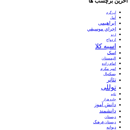
آخرین برچسب ها
آب گرم
آمل
ابراهیمی
اجراي موسيقي
اردو
ازدواج
اسپه کلا
اسک
الیمستان
امام زاده
امیر مکرم
بسکتبال
تئاتر
توللی
تکیه
جاده هراز
دانش آموز
دانشمند
دبستان
دبستان فرهنگ
دیوانه