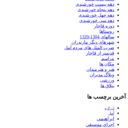
دهه بیست خورشیدی
دهه پنجاه خورشیدی
دهه چهل خورشیدی
دهه سی خورشیدی
دوره قاجار
روستاها
سالهای 1304-1320
شهرهای دیگر مازندران
ضرب المثل های مردم آمل
قدیمتر از قاجار
مراسم
مکان ها
هنر و هنرمندان
وبلاگ مدیران
ورزشی
ییلاق ها
آخرین برچسب ها
آب گرم
آمل
ابراهیمی
اجراي موسيقي