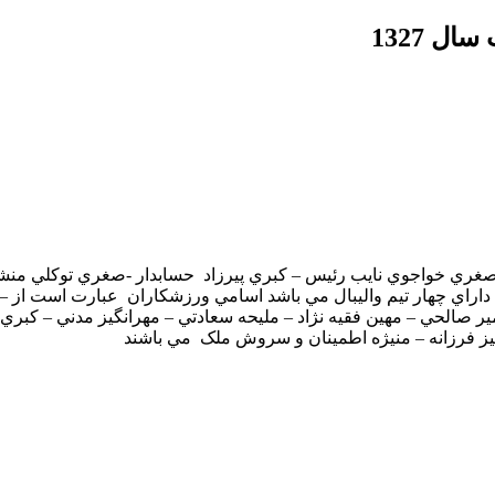
 1327
 صغري خواجوي نايب رئيس – کبري پيرزاد حسابدار -صغري توکلي منشي 
اراي چهار تيم واليبال مي باشد اسامي ورزشکاران عبارت است از –
صالحي – مهين فقيه نژاد – مليحه سعادتي – مهرانگيز مدني – کبري پ
يز فرزانه – منيژه اطمينان و سروش ملک مي باشند