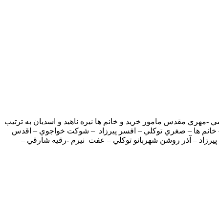
-مهري مقدس مامور خريد و خانم ها نيره ناهيد و اسديان به ترتيب
 خانم ها – صغري توکلي – افسر پيرزاد – شوکت خواجوي – اقدس
يرزاد – آذر روشن شهربانو توکلي – عفت نيرم -رقيه شارقي –