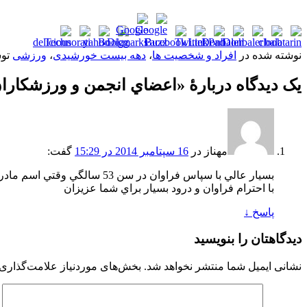
نوشته شده در
افراد و شخصیت ها
،
دهه بیست خورشیدی
،
ورزشی
تو
یک دیدگاه دربارهٔ «
اعضاي انجمن و ورزشکاران 
مهناز
در
16 سپتامبر 2014 در 15:29
گفت:
بسيار عالي با سپاس فراوان در سن 53 سالگي وقتي اسم مادر را اين صفحه و عكسشان را ديدم بسيار شاد و خوشحال شدم
با احترام فراوان و درود بسيار براي شما عزيزان
پاسخ
↓
دیدگاهتان را بنویسید
نشانی ایمیل شما منتشر نخواهد شد.
بخش‌های موردنیاز علامت‌گذاری 