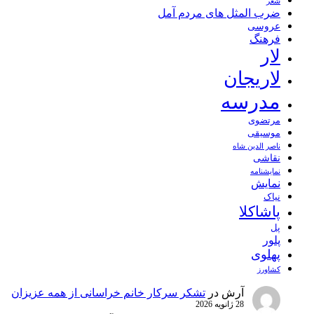
شعر
ضرب المثل های مردم آمل
عروسی
فرهنگ
لار
لاریجان
مدرسه
مرتضوی
موسیقی
ناصر الدین شاه
نقاشی
نمايشنامه
نمایش
نیاک
پاشاکلا
پل
پلور
پهلوی
کشاورز
آرش
در
تشکر سرکار خانم خراسانی از همه عزیزان
28 ژانویه 2026