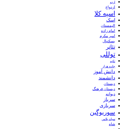
اردو
ازدواج
اسپه کلا
اسک
الیمستان
امام زاده
امیر مکرم
بسکتبال
تئاتر
توللی
تکیه
جاده هراز
دانش آموز
دانشمند
دبستان
دبستان فرهنگ
دیوانه
سرباز
سربازی
سوریوگین
سیاه پلاس
شاه