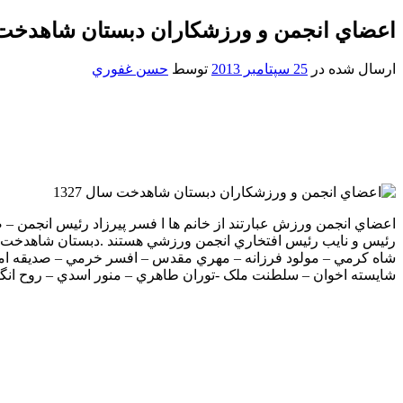
اعضاي انجمن و ورزشکاران دبستان شاهدخت سال
ارسال شده در
25 سپتامبر 2013
توسط
حسن غفوري
اعضاي انجمن ورزش عبارتند از خانم ها ا فسر پيرزاد رئيس انجمن –
رئيس و نايب رئيس افتخاري انجمن ورزشي هستند .دبستان شاهدخت د
شاه کرمي – مولود فرزانه – مهري مقدس – افسر خرمي – صديقه امير 
شايسته اخوان – سلطنت ملک -توران طاهري – منور اسدي – روح انگ