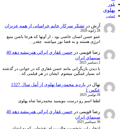
پلور
پهلوی
کشاورز
آرش
در
تشکر سرکار خانم خراسانی از همه عزیزان
28 ژانویه 2026
عمو حسن انسان خاصی بود ، از آونها که هرجا باشن منبع
انرژِی هستند و به فضا نور میپاشند. چقدر…
رضا قویمی
در
حسن غفاري ايرائي هنرپيشه دهه 40
سينماي ايران
2 دسامبر 2025
با دیدن بازیگرانی مانند حسن غفاری که در جوانی در گذشته
اند بسیار غمگین میشوم .ایشان در هر فیلمی که…
نهال
در
بازدید محمدرضا پهلوی از آمل سال 1327
عکس 1
28 نوامبر 2025
لطفا اسم رو درست بنویسید محمدرضا شاه پهلوی
رضا قویمی
در
حسن غفاري ايرائي هنرپيشه دهه 40
سينماي ايران
30 سپتامبر 2025
انتخاب ابن شخصیت جالب برای نقشهایی که به ایشان