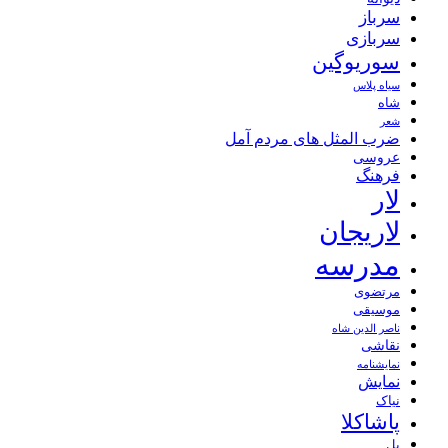
سرباز
سربازی
سوریوگین
سیاه پلاس
شاه
شعر
ضرب المثل های مردم آمل
عروسی
فرهنگ
لار
لاریجان
مدرسه
مرتضوی
موسیقی
ناصر الدین شاه
نقاشی
نمايشنامه
نمایش
نیاک
پاشاکلا
پل