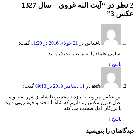
2 نظر در “
آیت الله غروی – سال 1327
عکس 3
”
ناشناس
در
21 جولای 2016 در 11:29
گفت:
اسامی علماء را به ترتیب ثبت فرمایید
پاسخ
↓
atefe
در
11 دسامبر 2013 در 09:13
گفت:
اين عكس مربوط به بازديد محمدرضا شاه از شهر آمله و ما
اصل همين عكس رو داريم كه شاه با لبخند و خوشرويي داره
با بزرگان امل صحبت مي كنه
پاسخ
↓
دیدگاهتان را بنویسید