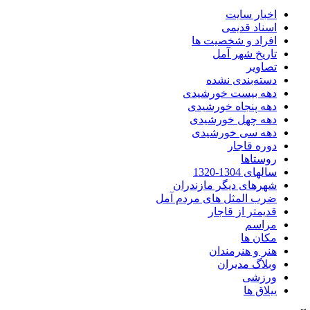
اخبار سایت
اسناد قدیمی
افراد و شخصیت ها
تاریخ شهر آمل
تصاویر
دسته‌بندی نشده
دهه بیست خورشیدی
دهه پنجاه خورشیدی
دهه چهل خورشیدی
دهه سی خورشیدی
دوره قاجار
روستاها
سالهای 1304-1320
شهرهای دیگر مازندران
ضرب المثل های مردم آمل
قدیمتر از قاجار
مراسم
مکان ها
هنر و هنرمندان
وبلاگ مدیران
ورزشی
ییلاق ها