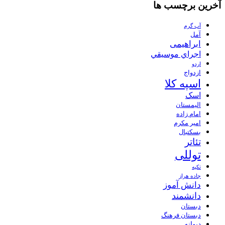
آخرین برچسب ها
آب گرم
آمل
ابراهیمی
اجراي موسيقي
اردو
ازدواج
اسپه کلا
اسک
الیمستان
امام زاده
امیر مکرم
بسکتبال
تئاتر
توللی
تکیه
جاده هراز
دانش آموز
دانشمند
دبستان
دبستان فرهنگ
دیوانه