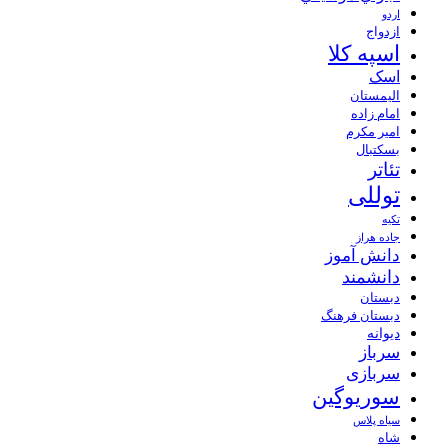
اردو
ازدواج
اسپه کلا
اسک
الیمستان
امام زاده
امیر مکرم
بسکتبال
تئاتر
توللی
تکیه
جاده هراز
دانش آموز
دانشمند
دبستان
دبستان فرهنگ
دیوانه
سرباز
سربازی
سوریوگین
سیاه پلاس
شاه