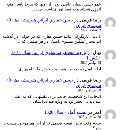
عمو حسن انسان خاصی بود ، از آونها که هرجا باشن منبع
انرژِی هستند و به فضا نور میپاشند. چقدر…
رضا قویمی
در
حسن غفاري ايرائي هنرپيشه دهه 40
سينماي ايران
2 دسامبر 2025
با دیدن بازیگرانی مانند حسن غفاری که در جوانی در گذشته
اند بسیار غمگین میشوم .ایشان در هر فیلمی که…
نهال
در
بازدید محمدرضا پهلوی از آمل سال 1327
عکس 1
28 نوامبر 2025
لطفا اسم رو درست بنویسید محمدرضا شاه پهلوی
رضا قویمی
در
حسن غفاري ايرائي هنرپيشه دهه 40
سينماي ايران
30 سپتامبر 2025
انتخاب ابن شخصیت جالب برای نقشهایی که به ایشان
میدادند بی نظیر بود به ویژه صدای ایشان
امیر
در
نقشه آمل – سال 1328
30 سپتامبر 2025
سلام وقت بخیر، نقشه قدیمی تر از این هم موجود هست یا
خیر؟