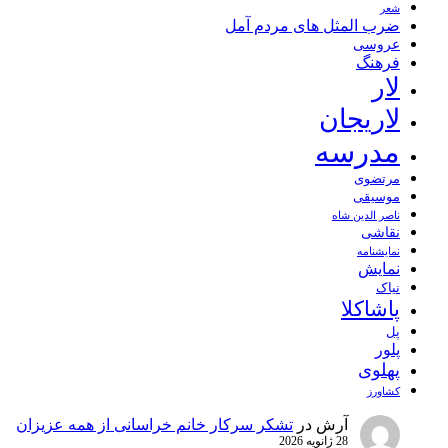
شعر
ضرب المثل های مردم آمل
عروسی
فرهنگ
لار
لاریجان
مدرسه
مرتضوی
موسیقی
ناصر الدین شاه
نقاشی
نمايشنامه
نمایش
نیاک
پاشاکلا
پل
پلور
پهلوی
کشاورز
آرش
در
تشکر سرکار خانم خراسانی از همه عزیزان
28 ژانویه 2026