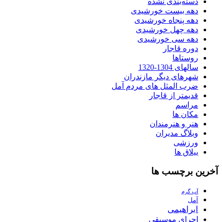
دسته‌بندی نشده
دهه بیست خورشیدی
دهه پنجاه خورشیدی
دهه چهل خورشیدی
دهه سی خورشیدی
دوره قاجار
روستاها
سالهای 1304-1320
شهرهای دیگر مازندران
ضرب المثل های مردم آمل
قدیمتر از قاجار
مراسم
مکان ها
هنر و هنرمندان
وبلاگ مدیران
ورزشی
ییلاق ها
آخرین برچسب ها
آب گرم
آمل
ابراهیمی
اجراي موسيقي