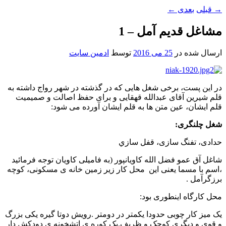
→
قبلی
بعدی
←
مشاغل قدیم آمل – 1
ارسال شده در
25 می 2016
توسط
ادمین سایت
در این پست، برخی شغل هایی که در گذشته در شهر رواج داشته به
قلم شیرین آقای عبدالله قهقایی و برای حفظ اصالت و صمیمیت
قلم ایشان، عین متن ها به قلم ایشان آورده می شود:
شغل چلنگری
:
حدادی، تفنگ سازی، قفل سازي
شاغل آق عمو فضل الله کاویانپور (به فامیلی کاویان توجه فرمائید
،اسم با مسما یعنی این محل کار زیر زمین خانه ی مسکونی، كوچه
برزگرآمل .
محل کارگاه اینطوری بود:
یک میز کار چوبی حدودا یکمتر در دومتر .رویش دوتا گیره یکی بزرگ
و قوی و دیگری کوچک و ظریف.یک کوره ی اتشخونه ی دودکش دار