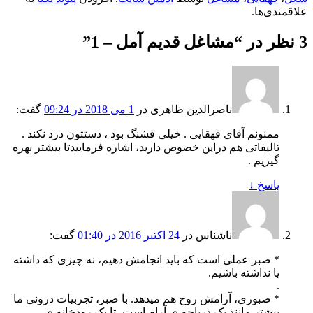
علاقمندی‌ها.
3 نظر در “
مشاغل قدیم آمل – 1
”
ناصرالدین ظاهری
در
1 می 2018 در 09:24
گفت:
ممنونم آقای قهقایی . خیلی قشنگ بود ، دستتون درد نکند .
تالیفاتی هم دراین خصوص دارید، اشاره فرماییدتا بیشتر بهره
گیریم .
پاسخ
↓
ناشناس
در
24 اکتبر 2016 در 01:40
گفت:
* صبر عملی است که باید انجامش دهیم، نه چیزی که داشته
یا نداشته باشیم.
.
* صبوری، آرامش روح هم میدهد. با صبر، تجربیات درونی ما
بیشتر مانند یک دریاچه ی آرام است، تا یک رودخانه ی