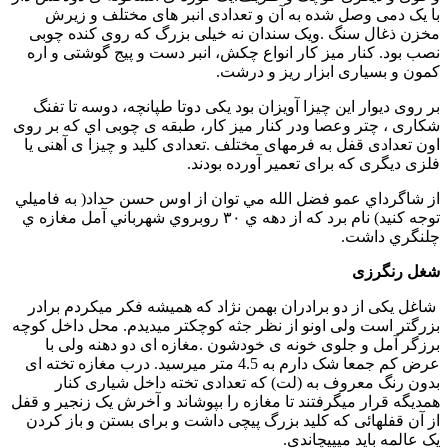
با یک دمی وصل شده به آن و تعدادی انبر های مختلف و زیرش
مخزن ذغال سنگ .ویک سندان نه خیلی بزرگ که روی کنده چوبی
نصب بود. کنار میز کار انواع چکش، انبر دست و پیج گوشتی و اره
کمون و بسیاری ابزار ریز و درشت.
بر روی دیوار این چیزا آویزان بود یکی دوتا طپانچه، دوسه تا تفنگ
شکاری ، چتر وعصا ودر کنار میز کار، طبقه ی چوبی اي که بر روی
اون تعدادی قفل به فرمهای مختلف .تعدادی کلید و چیزا ی آهنی یا
فلزی دیگری که برای تعمیر آورده بودند.
از شاگرداي عمو فضل الله مي توان از اوس حسن حداد( به فاميلي
توجه كنيد) نام برد كه از دهه ي ٣٠ روبروي شهرباني آمل مغازه ي
چلنگري داشت.
شغل رنگرزی
شاغل یکی از دو برادران بهمن نژاد که همیشه فکر میکردم برادر
بزرگتر است ولی اونو از نظر جثه کوچکتر میدیدم. محل داخل کوچه
برزگر آمل و جلوی خونه ی خودشون .مغازه ای دو دهنه ولی با
عرض کم جمعا شک دارم به 4.5 متر میرسید. درب مغازه تخته ای
بدون رنگ معروف به (لت) که تعدادی تخته داخل شیاری کنار
همدیگه قرار میگرفتند تا مغازه را بپوشاند و آخرش یک زنجیر و قفل
از آن قفلهائی که کلید بزرگ پیچی داشت و برای بستن و باز کردن
یک عالمه باید میپیچاندی.