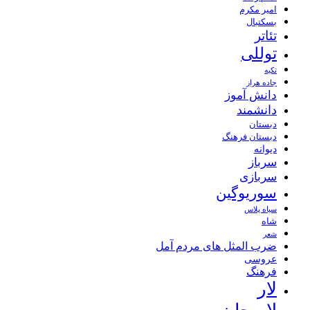
امیر مکرم
بسکتبال
تئاتر
توللی
تکیه
جاده هراز
دانش آموز
دانشمند
دبستان
دبستان فرهنگ
دیوانه
سرباز
سربازی
سوریوگین
سیاه پلاس
شاه
شعر
ضرب المثل های مردم آمل
عروسی
فرهنگ
لار