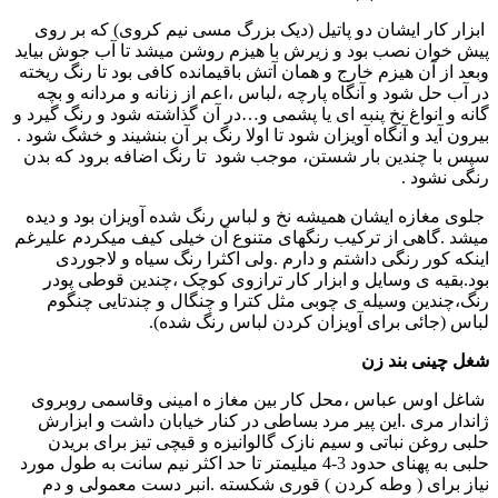
ابزار کار ایشان دو پاتیل (دیک بزرگ مسی نیم کروی) که بر روی
پیش خوان نصب بود و زیرش با هیزم روشن میشد تا آب جوش بیاید
وبعد از آن هیزم خارج و همان آتش باقیمانده کافی بود تا رنگ ریخته
در آب حل شود و آنگاه پارچه ،لباس ،اعم از زنانه و مردانه و بچه
گانه و انواغ نخ پنبه ای یا پشمی و…در آن گذاشته شود و رنگ گیرد و
بیرون آید و آنگاه آویزان شود تا اولا رنگ بر آن بنشیند و خشگ شود .
سپس با چندین بار شستن، موجب شود تا رنگ اضافه برود که بدن
رنگی نشود .
جلوی مغازه ایشان همیشه نخ و لباس رنگ شده آویزان بود و دیده
میشد .گاهی از ترکیب رنگهای متنوع آن خیلی کیف میکردم علیرغم
اینکه کور رنگی داشتم و دارم .ولی اکثرا رنگ سیاه و لاجوردی
بود.بقیه ی وسایل و ابزار کار ترازوی کوچک ،چندین قوطی پودر
رنگ،چندین وسیله ی چوبی مثل کترا و چنگال و چندتایی چنگوم
لباس (جائی برای آویزان کردن لباس رنگ شده).
شغل چینی بند زن
شاغل اوس عباس ،محل كار بین مغاز ه امینی وقاسمی روبروی
ژاندار مری .این پیر مرد بساطی در کنار خیابان داشت و ابزارش
حلبی روغن نباتی و سیم نازک گالوانیزه و قیچی تیز برای بریدن
حلبی به پهنای حدود 3-4 میلیمتر تا حد اکثر نیم سانت به طول مورد
نیاز برای ( وطه کردن ) قوری شکسته .انبر دست معمولی و دم