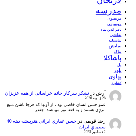
لاریجان
مدرسه
مرتضوی
موسیقی
ناصر الدین شاه
نقاشی
نمايشنامه
نمایش
نیاک
پاشاکلا
پل
پلور
پهلوی
کشاورز
آرش
در
تشکر سرکار خانم خراسانی از همه عزیزان
28 ژانویه 2026
عمو حسن انسان خاصی بود ، از آونها که هرجا باشن منبع
انرژِی هستند و به فضا نور میپاشند. چقدر…
رضا قویمی
در
حسن غفاري ايرائي هنرپيشه دهه 40
سينماي ايران
2 دسامبر 2025