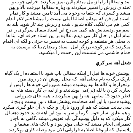
آمد و سفالها را با زنبیل میداد پائین تمیز میکردند .خرابی چوب و
تخته ی زیرش را تعمیر میکردند ودوباره سفالها میرفت بالا و پهن
میشد و کسری که حتما به وجو د می آمد تامین میشد و کار تمام
.استاد این فن که میدانم اصالتا آملی نیست را میشناختم لاغر اندام
.کمی هم می لنگید، کلاه شاپو داشت و زیرش چند تار شوید بلند به
اسم مو .ودستانش هم کمی بی رج.این استاد سفال سرگری را در
تمام آمل در حال کار می دیدم .علاوه بر این استاد حرفه ای، بنا ها
ی محلی هر منطقه و کوچه نسبت به تعمیرات جزئی و لکه ای اقدام
میکردند که در كوچه برزگر آمل استاد رمضان بنا که نرسیده به
حمام هاشمی می نشست این زحمت را میکشید.
شغل
آهه سر کري
پوشش خونه ها قبل از اینکه سفالی باب شود با استفاده از یک گیاه
باریک برگ به نام محلی آهه. که محل رویش آن در روی مرز
برنجزارها و کاله ها بود پوشیده میشد .شیروانی خونه ها را پس از
نجاری کردن با لله (نی)می پوشاندند و از لبه ی کار دسته های به
قطر حدود 15 سانتی آهه را پهن میکردند تا همه جای شیروانی
پوشیده شود با این آهه ضخامت پوشش سقف بین بیست و پنج تا
سی سانت میشد که هم از ورود باران و چکه ی آن جلو گیری میکرد
و هم عایق بسار خوب گرما و سر ما بود این آهه شاید حدود دهسال
کار میکرد که به دلیل پوسیدگی باید تعویض میشد .گاهی به ناچار
تعمیراتی انجام میشد که خیلی موثر نبو د و با تکه های مشما و
پلاستیک که اونوقتا اصلا به فراوانی الان نبود وصله کاری میکردند.