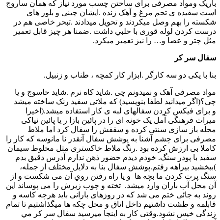
باریک ومواد مصرفی برای ساختن چسب مورد نیاز که همان ساروج
است سفیده ی تحم مرغ و آهک زنده .ایشان چینی و بلور های
شکسته را بهم وصل میکردند و تحویل میدادند .تبحر خاصی هم در
درست کردن لوله قوری با حلبي داشت .ضمنا هر چیز قابل تعمیر
مثل چتر و عصا و… را نیز تعمیر میکرد.
سفال سر کر
بنا با یکی دو سه کارگر .ابزار کار کمچه ، طناب و زنبیل.
مواد مصرفی آهک و نمیدونم چی .شاید کاه نرم .شاید خاسوج و یا
چی؟(اگر ميدانيد لطفا بنويسيد) که ملاتی سفید رنک ساخته میشد
و برای فیکس کردن سفالهای لبه ی کار استفاده میشد.(اخیرا
میراث فرهنگی آمل یک خونه ای را در پائین بازا ر یا پائین نیاکی
محله باز سازی سنتی کرده و سقفش را سفال کرد اما ملاط
مصرفی برای چشم آشنا به پوشش سفال آنقدر نا مانوسه که کار را
کاملا بی ارزش کرده بود .رنگ ملاط خاکستری مثل مخلوط سیمان
سفید با پودر سنگ. خودم دیدم حضور ذهن ندارم آدرس دقیق بدم
)ببخشید بیراهه رفتم.پوشش سفال بنا به دلایل مختلف از جمله،
سنگ پرت کردن ما بچه ها و يا راه رفتن روي آن می شکست و از
آن محل آب باران وارد میشد. تخته و چوب زیرش را می پوساند این
روند به جائی ختم می شد که در روزهای بارانی باید هرچه کاسه و
قابلمه و طشت داشتیم داخل اتاق و محل چکه ها میگذاشتیم تا تمام
زندگی خیس نشود.وقتی کار به اینجا میرسید سفال سر کر مي