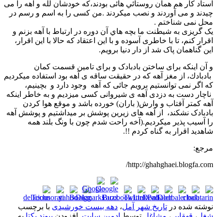
استاد کار هم همان روستائي هائی بودند،که خودشان لله و آهه را می
چیدند و می آوردند و نصب میکردند .من کسی را به اسم و رسم در
محل نمی شناختم .
یک گریزی به شیطنت ما بچه هاي آن دوره در ارتباط با آهه بزنم و
اقرار کنم، تا با خاطری آسوده و با این اعتقاد که حالا با این اقرار،
این گناهمان پاک شد از دار دنیا برویم.
و آن اینکه برای ساختن بادبادک و برای تامین قسمت کمان
بادبادك، از مغز آهه که در حقیقت ساقه ی آهه بود استفاده میکردیم
که اگر نمی توانستیم برویم جائی که آهه وجود دارد و بچینیم،
ناچار دست به دزدی آهه ی شیروانی کسی میزدیم و به خاطر اینکه
آهه کمتر آفتاب و وارش( باران) خورده باشد و موقع هوا کردن
بادبادک نشکند، از آهه های زیرین پوشش بر میداشتیم و پوشش آهه
را آسیب پذیر میکردیم.(آخه راحت شدم چون با ونگ بلند همه
شاهدید اقرار به گناه کردم !!.
مرجع:
http://ghahghaei.blogfa.com/
نوشته شده در
تاریخ شهر آمل
،
دهه بیست خورشیدی
با برچسب
شغل
،
قهقایی
،
مشاغل
توسط
ادمین سایت
. افزودن
پیوند یکتا
به