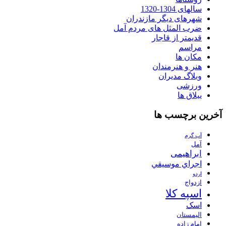
سالهای 1304-1320
شهرهای دیگر مازندران
ضرب المثل های مردم آمل
قدیمتر از قاجار
مراسم
مکان ها
هنر و هنرمندان
وبلاگ مدیران
ورزشی
ییلاق ها
آخرین برچسب ها
آب گرم
آمل
ابراهیمی
اجراي موسيقي
اردو
ازدواج
اسپه کلا
اسک
الیمستان
امام زاده