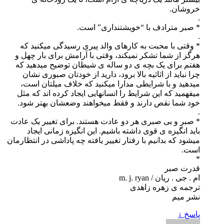
خروشان.
.
* صبر مترادف با “خویشتنداری” است.
.
* وقتی با محبت به کارهای والد پیری رسیدگی میکنید که
هرگز از شما تشکر نمیکند، وقتی با آرامش برای بار چهل و
هفتم برای یک بچه ی دو ساله ی شیطان توضیح میدهید که
چرا نباید از اثاثیه بالا برود، دارید از خودتان صبوری نشان
میدهید و با شرایطی مدارا میکنید که خلاف میلتان است،
میفهمید که این شرایط را انسانهایی ایجاد کرده اند که مثل
خود شما نقص دارند و فقط میخواهند وضعشان بهتر شود.
.
* صبر و بی صبری هر دو عادت هستند. برای تغییر یک عادت
باید انگیزه ی قوی داشته باشیم. این انگیزه زمانی ایجاد
میشود که بدانیم با رفتار تغییر یافته چه پاداشی در انتظارمان
است.
*
قدرت صبر
ام . جی . ریان / m. j. ryan
ترجمه ی زهره زاهدی
نشر میم
پاسخ
↓