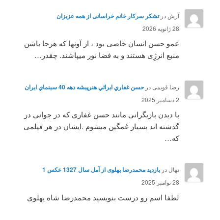
آرش
در
تشکر سرکار خانم خراسانی از همه عزیزان
28 ژانویه 2026
عمو حسن انسان خاصی بود ، از آونها که هرجا باشن
منبع انرژِی هستند و به فضا نور میپاشند. چقدر…
رضا قویمی
در
حسن غفاري ايرائي هنرپيشه دهه 40 سينماي ايران
2 دسامبر 2025
با دیدن بازیگرانی مانند حسن غفاری که در جوانی در
گذشته اند بسیار غمگین میشوم .ایشان در هر فیلمی
که…
نهال
در
بازدید محمدرضا پهلوی از آمل سال 1327 عکس 1
28 نوامبر 2025
لطفا اسم رو درست بنویسید محمدرضا شاه پهلوی