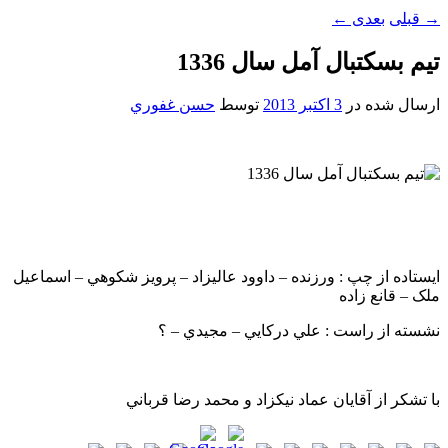
→
قبلی
بعدی
←
تيم بسکتبال آمل سال 1336
ارسال شده در
3 اکتبر 2013
توسط
حسن غفوري
ايستاده از چپ : ورزنده – داوود عاليزاد – پرويز شکوهي – اسماعيل
ملک – قانع زاده
نشسته از راست : علي درکايي – مجيدي – ؟
با تشکر از آقايان عماد نيکزاد و محمد رضا قرباني