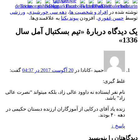
نوشته شده در
افراد و شخصیت ها
،
دهه سی خورشیدی
،
ورزشی
توسط
حسن غفوري
. افزودن
پیوند یکتا
به علاقمندی‌ها.
یک دیدگاه دربارهٔ «
تيم بسکتبال آمل سال
»
1336
حمید -کانادا
در
20 آگوست 2017 در 04:37
گفت:
غلط گیری:
نام نفر ایستاده نه‌ داوود عالی‌ زاد، بلکه میتواند “نصرت عالی‌
زاد” باشد.
زنده یاد آقای درکایی از آموزگاران ارزنده دبستان حکیمی در
دهه ۴۰ بودند.
پاسخ
↓
دیدگاهتان را بنویسید