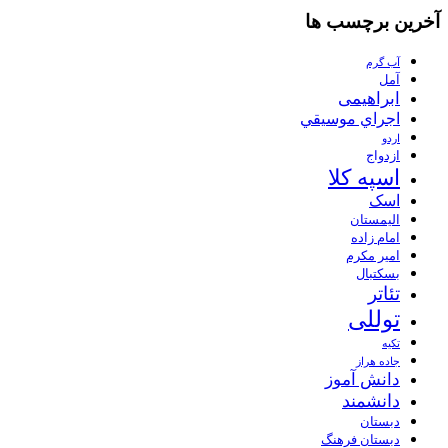
آخرین برچسب ها
آب گرم
آمل
ابراهیمی
اجراي موسيقي
اردو
ازدواج
اسپه کلا
اسک
الیمستان
امام زاده
امیر مکرم
بسکتبال
تئاتر
توللی
تکیه
جاده هراز
دانش آموز
دانشمند
دبستان
دبستان فرهنگ