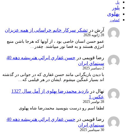
پل
پلور
پهلوی
کشاورز
آرش
در
تشکر سرکار خانم خراسانی از همه عزیزان
28 ژانویه 2026
عمو حسن انسان خاصی بود ، از آونها که هرجا باشن منبع
انرژِی هستند و به فضا نور میپاشند. چقدر…
رضا قویمی
در
حسن غفاري ايرائي هنرپيشه دهه 40
سينماي ايران
2 دسامبر 2025
با دیدن بازیگرانی مانند حسن غفاری که در جوانی در گذشته
اند بسیار غمگین میشوم .ایشان در هر فیلمی که…
نهال
در
بازدید محمدرضا پهلوی از آمل سال 1327
عکس 1
28 نوامبر 2025
لطفا اسم رو درست بنویسید محمدرضا شاه پهلوی
رضا قویمی
در
حسن غفاري ايرائي هنرپيشه دهه 40
سينماي ايران
30 سپتامبر 2025