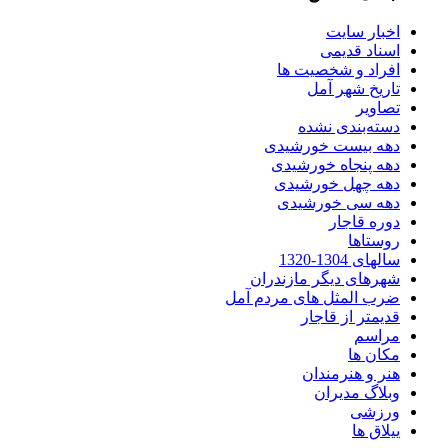
اخبار سایت
اسناد قدیمی
افراد و شخصیت ها
تاریخ شهر آمل
تصاویر
دسته‌بندی نشده
دهه بیست خورشیدی
دهه پنجاه خورشیدی
دهه چهل خورشیدی
دهه سی خورشیدی
دوره قاجار
روستاها
سالهای 1304-1320
شهرهای دیگر مازندران
ضرب المثل های مردم آمل
قدیمتر از قاجار
مراسم
مکان ها
هنر و هنرمندان
وبلاگ مدیران
ورزشی
ییلاق ها