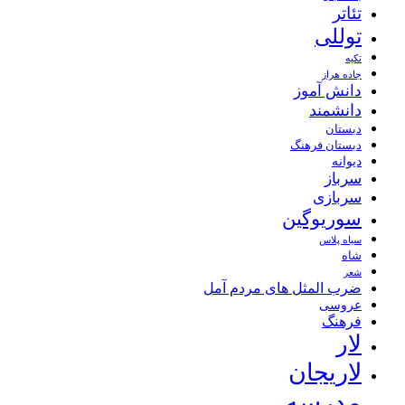
تئاتر
توللی
تکیه
جاده هراز
دانش آموز
دانشمند
دبستان
دبستان فرهنگ
دیوانه
سرباز
سربازی
سوریوگین
سیاه پلاس
شاه
شعر
ضرب المثل های مردم آمل
عروسی
فرهنگ
لار
لاریجان
مدرسه