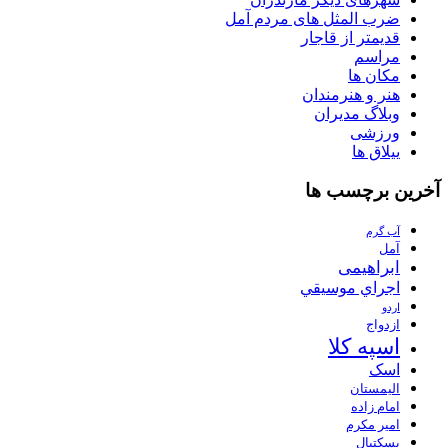
ضرب المثل های مردم آمل
قدیمتر از قاجار
مراسم
مکان ها
هنر و هنرمندان
وبلاگ مدیران
ورزشی
ییلاق ها
آخرین برچسب ها
آب گرم
آمل
ابراهیمی
اجراي موسيقي
اردو
ازدواج
اسپه کلا
اسک
الیمستان
امام زاده
امیر مکرم
بسکتبال