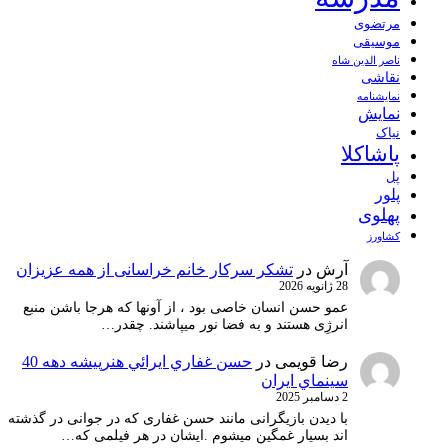
مرتضوی
موسیقی
ناصر الدین شاه
نقاشی
نمايشنامه
نمایش
نیاک
پاشاکلا
پل
پلور
پهلوی
کشاورز
آرش
در
تشکر سرکار خانم خراسانی از همه عزیزان
28 ژانویه 2026
عمو حسن انسان خاصی بود ، از آونها که هرجا باشن منبع
انرژِی هستند و به فضا نور میپاشند. چقدر…
رضا قویمی
در
حسن غفاري ايرائي هنرپيشه دهه 40
سينماي ايران
2 دسامبر 2025
با دیدن بازیگرانی مانند حسن غفاری که در جوانی در گذشته
اند بسیار غمگین میشوم .ایشان در هر فیلمی که…