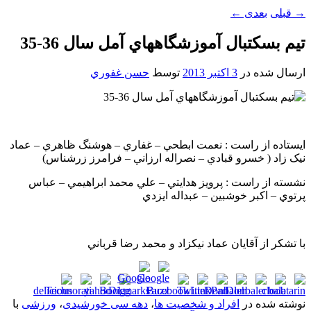
→
قبلی
بعدی
←
تيم بسکتبال آموزشگاههاي آمل سال 36-35
ارسال شده در
3 اکتبر 2013
توسط
حسن غفوري
ايستاده از راست : نعمت ابطحي – غفاري – هوشنگ ظاهري – عماد
نيک زاد ( خسرو قبادي – نصراله ارزاني – فرامرز زرشناس)
نشسته از راست : پرويز هدايتي – علي محمد ابراهيمي – عباس
پرتوي – اکبر خوشبين – عبداله ايزدي
با تشکر از آقايان عماد نيکزاد و محمد رضا قرباني
نوشته شده در
افراد و شخصیت ها
،
دهه سی خورشیدی
،
ورزشی
با