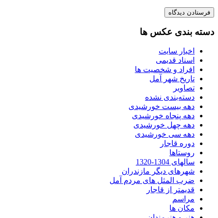
دسته بندی عکس ها
اخبار سایت
اسناد قدیمی
افراد و شخصیت ها
تاریخ شهر آمل
تصاویر
دسته‌بندی نشده
دهه بیست خورشیدی
دهه پنجاه خورشیدی
دهه چهل خورشیدی
دهه سی خورشیدی
دوره قاجار
روستاها
سالهای 1304-1320
شهرهای دیگر مازندران
ضرب المثل های مردم آمل
قدیمتر از قاجار
مراسم
مکان ها
هنر و هنرمندان