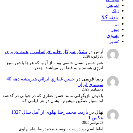
نمايشنامه
نمایش
نیاک
پاشاکلا
پل
پلور
پهلوی
کشاورز
آرش
در
تشکر سرکار خانم خراسانی از همه عزیزان
28 ژانویه 2026
عمو حسن انسان خاصی بود ، از آونها که هرجا باشن منبع
انرژِی هستند و به فضا نور میپاشند. چقدر…
رضا قویمی
در
حسن غفاري ايرائي هنرپيشه دهه 40
سينماي ايران
2 دسامبر 2025
با دیدن بازیگرانی مانند حسن غفاری که در جوانی در گذشته
اند بسیار غمگین میشوم .ایشان در هر فیلمی که…
نهال
در
بازدید محمدرضا پهلوی از آمل سال 1327
عکس 1
28 نوامبر 2025
لطفا اسم رو درست بنویسید محمدرضا شاه پهلوی