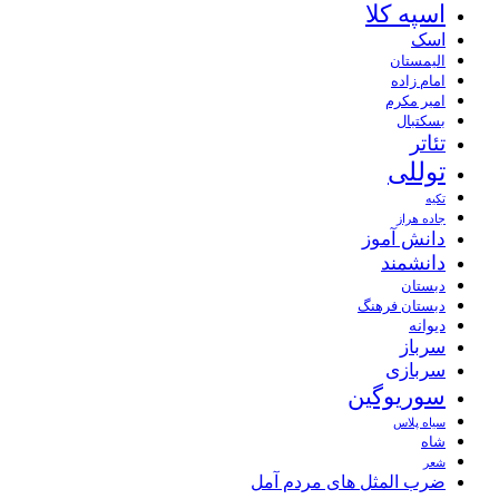
اسپه کلا
اسک
الیمستان
امام زاده
امیر مکرم
بسکتبال
تئاتر
توللی
تکیه
جاده هراز
دانش آموز
دانشمند
دبستان
دبستان فرهنگ
دیوانه
سرباز
سربازی
سوریوگین
سیاه پلاس
شاه
شعر
ضرب المثل های مردم آمل