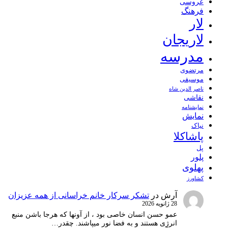
عروسی
فرهنگ
لار
لاریجان
مدرسه
مرتضوی
موسیقی
ناصر الدین شاه
نقاشی
نمايشنامه
نمایش
نیاک
پاشاکلا
پل
پلور
پهلوی
کشاورز
آرش
در
تشکر سرکار خانم خراسانی از همه عزیزان
28 ژانویه 2026
عمو حسن انسان خاصی بود ، از آونها که هرجا باشن منبع
انرژِی هستند و به فضا نور میپاشند. چقدر…