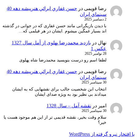
رضا قویمی
در
حسن غفاري ايرائي هنرپيشه دهه 40
سينماي ايران
2 دسامبر 2025
با دیدن بازیگرانی مانند حسن غفاری که در جوانی در گذشته
اند بسیار غمگین میشوم .ایشان در هر فیلمی که…
نهال
در
بازدید محمدرضا پهلوی از آمل سال 1327
عکس 1
28 نوامبر 2025
لطفا اسم رو درست بنویسید محمدرضا شاه پهلوی
رضا قویمی
در
حسن غفاري ايرائي هنرپيشه دهه 40
سينماي ايران
30 سپتامبر 2025
انتخاب ابن شخصیت جالب برای نقشهایی که به ایشان
میدادند بی نظیر بود به ویژه صدای ایشان
امیر
در
نقشه آمل – سال 1328
30 سپتامبر 2025
سلام وقت بخیر، نقشه قدیمی تر از این هم موجود هست یا
خیر؟
با افتخار نیرو گرفته از WordPress