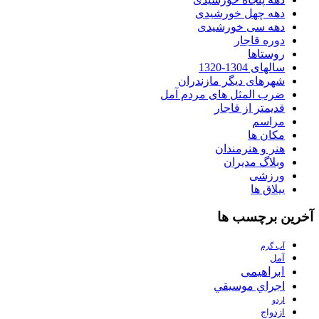
دهه چهل خورشیدی
دهه سی خورشیدی
دوره قاجار
روستاها
سالهای 1304-1320
شهرهای دیگر مازندران
ضرب المثل های مردم آمل
قدیمتر از قاجار
مراسم
مکان ها
هنر و هنرمندان
وبلاگ مدیران
ورزشی
ییلاق ها
آخرین برچسب ها
آب گرم
آمل
ابراهیمی
اجراي موسيقي
اردو
ازدواج