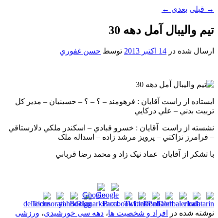
→
قبلی
بعدی
←
تيم واليبال آمل دهه 30
ارسال شده در
14 اکتبر 2013
توسط
حسن غفوري
ايستاده از راست آقايان : فرهومند – ؟ – ؟ – حسينيان – مدير کل
تربيت بدني – علي درکايي
نشسته از راست آقايان : خسرو قبادي – اسکندر ملکي دلارستاقي
– فرامرز نزاکتي – پرويز مرشد زاده – اسداله ملک
با تشکر از آقايان عماد نيک زاد و محمد رضا قرباني
نوشته شده در
افراد و شخصیت ها
،
دهه سی خورشیدی
،
ورزشی