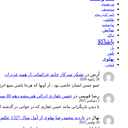
مرتضوی
موسیقی
ناصر الدین شاه
نقاشی
نمايشنامه
نمایش
نیاک
پاشاکلا
پل
پلور
پهلوی
کشاورز
آرش
در
تشکر سرکار خانم خراسانی از همه عزیزان
28 ژانویه 2026
عمو حسن انسان خاصی بود ، از آونها که هرجا باشن منبع انرژ
رضا قویمی
در
حسن غفاري ايرائي هنرپيشه دهه 40 سينماي ايران
2 دسامبر 2025
با دیدن بازیگرانی مانند حسن غفاری که در جوانی در گذشته 
نهال
در
بازدید محمدرضا پهلوی از آمل سال 1327 عکس 1
28 نوامبر 2025