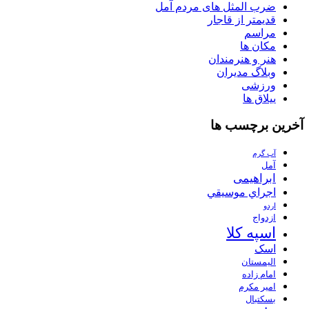
ضرب المثل های مردم آمل
قدیمتر از قاجار
مراسم
مکان ها
هنر و هنرمندان
وبلاگ مدیران
ورزشی
ییلاق ها
آخرین برچسب ها
آب گرم
آمل
ابراهیمی
اجراي موسيقي
اردو
ازدواج
اسپه کلا
اسک
الیمستان
امام زاده
امیر مکرم
بسکتبال