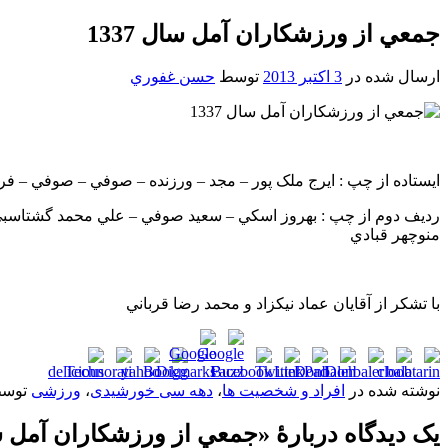
جمعي از ورزشکاران آمل سال 1337
ارسال شده در
3 اکتبر 2013
توسط
حسن غفوري
ايستاده از چپ : ايرج ملک پور – مجد – ورزنده – صوفي – صوفي – ف
رديف دوم از چپ : ​بهروز اسکي – سعيد صوفي – علي محمد گشتاسبي
منوچهر قبادي
با تشکر از آقايان عماد نيکزاد و محمد رضا قرباني
نوشته شده در
افراد و شخصیت ها
،
دهه سی خورشیدی
،
ورزشی
توس
یک دیدگاه دربارهٔ «
جمعي از ورزشکاران آمل سال 