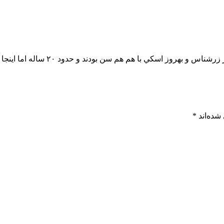
سن بودند و حدود ٢٠ ساله اما اينجا يه پسر بچه ١٤ ساله رو بهروز اسكي گفتيد
شده‌اند
*