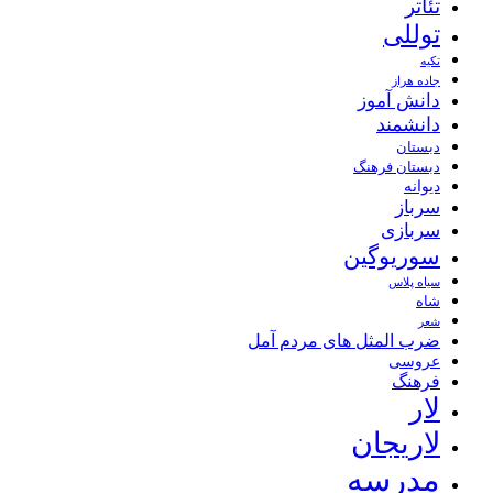
تئاتر
توللی
تکیه
جاده هراز
دانش آموز
دانشمند
دبستان
دبستان فرهنگ
دیوانه
سرباز
سربازی
سوریوگین
سیاه پلاس
شاه
شعر
ضرب المثل های مردم آمل
عروسی
فرهنگ
لار
لاریجان
مدرسه