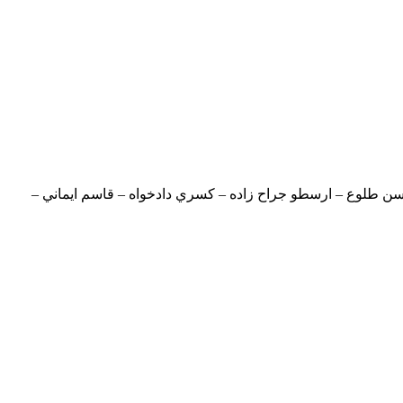
ن طلوع – ارسطو جراح زاده – کسري دادخواه – قاسم ايماني –