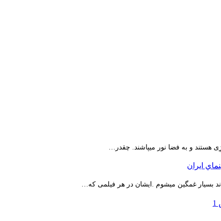
ِی هستند و به فضا نور میپاشند. چقدر…
اند بسیار غمگین میشوم .ایشان در هر فیلمی که…