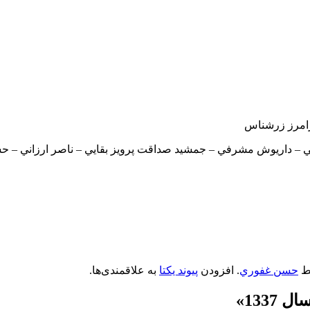
رامرز زرشناس
 – داريوش مشرفي – جمشيد صداقت پرويز بقايي – ناصر ارزاني – حس
ط
حسن غفوري
. افزودن
پیوند یکتا
به علاقمندی‌ها.
1337
»