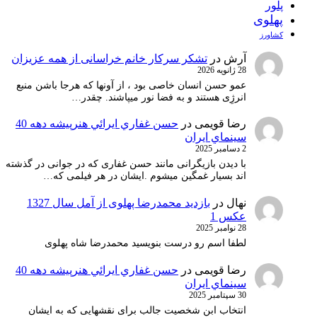
پلور
پهلوی
کشاورز
آرش
در
تشکر سرکار خانم خراسانی از همه عزیزان
28 ژانویه 2026
عمو حسن انسان خاصی بود ، از آونها که هرجا باشن منبع
انرژِی هستند و به فضا نور میپاشند. چقدر…
رضا قویمی
در
حسن غفاري ايرائي هنرپيشه دهه 40
سينماي ايران
2 دسامبر 2025
با دیدن بازیگرانی مانند حسن غفاری که در جوانی در گذشته
اند بسیار غمگین میشوم .ایشان در هر فیلمی که…
نهال
در
بازدید محمدرضا پهلوی از آمل سال 1327
عکس 1
28 نوامبر 2025
لطفا اسم رو درست بنویسید محمدرضا شاه پهلوی
رضا قویمی
در
حسن غفاري ايرائي هنرپيشه دهه 40
سينماي ايران
30 سپتامبر 2025
انتخاب ابن شخصیت جالب برای نقشهایی که به ایشان