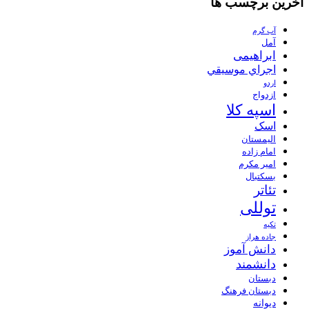
آخرین برچسب ها
آب گرم
آمل
ابراهیمی
اجراي موسيقي
اردو
ازدواج
اسپه کلا
اسک
الیمستان
امام زاده
امیر مکرم
بسکتبال
تئاتر
توللی
تکیه
جاده هراز
دانش آموز
دانشمند
دبستان
دبستان فرهنگ
دیوانه