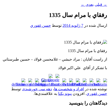
→
قبلی
بعدی
←
رفقاي با مرام سال 1335
ارسال شده در
7 ژانویه 2014
توسط
حسن غفوري
رفقاي با مرام سال 1335
از راست آقايان : مراد حبشي – غلامحسن فولاد – حسين طبرستاني
با تشکر از آقاي علي اکبر فولاد
نوشته شده در
افراد و شخصیت ها
،
دهه سی خورشیدی
توسط
حسن غفوري
. افزودن
پیوند یکتا
به علاقمندی‌ها.
دیدگاهتان را بنویسید