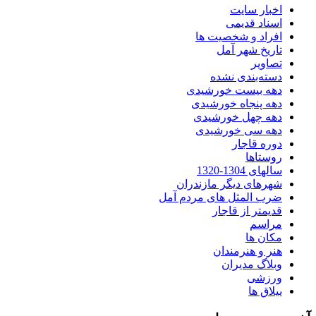
اخبار سایت
اسناد قدیمی
افراد و شخصیت ها
تاریخ شهر آمل
تصاویر
دسته‌بندی نشده
دهه بیست خورشیدی
دهه پنجاه خورشیدی
دهه چهل خورشیدی
دهه سی خورشیدی
دوره قاجار
روستاها
سالهای 1304-1320
شهرهای دیگر مازندران
ضرب المثل های مردم آمل
قدیمتر از قاجار
مراسم
مکان ها
هنر و هنرمندان
وبلاگ مدیران
ورزشی
ییلاق ها