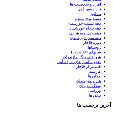
افراد و شخصیت ها
تاریخ شهر آمل
تصاویر
دسته‌بندی نشده
دهه بیست خورشیدی
دهه پنجاه خورشیدی
دهه چهل خورشیدی
دهه سی خورشیدی
دوره قاجار
روستاها
سالهای 1304-1320
شهرهای دیگر مازندران
ضرب المثل های مردم آمل
قدیمتر از قاجار
مراسم
مکان ها
هنر و هنرمندان
وبلاگ مدیران
ورزشی
ییلاق ها
آخرین برچسب ها