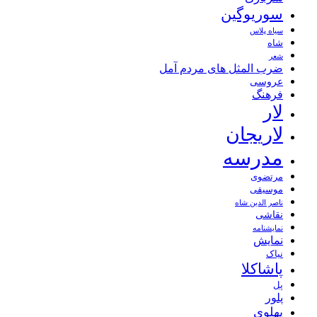
سوریوگین
سیاه پلاس
شاه
شعر
ضرب المثل های مردم آمل
عروسی
فرهنگ
لار
لاریجان
مدرسه
مرتضوی
موسیقی
ناصر الدین شاه
نقاشی
نمايشنامه
نمایش
نیاک
پاشاکلا
پل
پلور
پهلوی