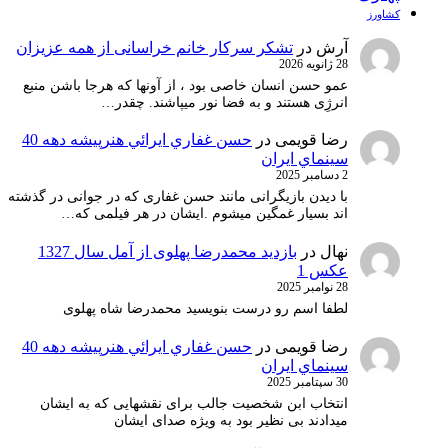
کشاورز
آرش
در
تشکر سرکار خانم خراسانی از همه عزیزان
28 ژانویه 2026
عمو حسن انسان خاصی بود ، از آونها که هرجا باشن منبع
انرژِی هستند و به فضا نور میپاشند. چقدر…
رضا قویمی
در
حسن غفاري ايرائي هنرپيشه دهه 40
سينماي ايران
2 دسامبر 2025
با دیدن بازیگرانی مانند حسن غفاری که در جوانی در گذشته
اند بسیار غمگین میشوم .ایشان در هر فیلمی که…
نهال
در
بازدید محمدرضا پهلوی از آمل سال 1327
عکس 1
28 نوامبر 2025
لطفا اسم رو درست بنویسید محمدرضا شاه پهلوی
رضا قویمی
در
حسن غفاري ايرائي هنرپيشه دهه 40
سينماي ايران
30 سپتامبر 2025
انتخاب ابن شخصیت جالب برای نقشهایی که به ایشان
میدادند بی نظیر بود به ویژه صدای ایشان