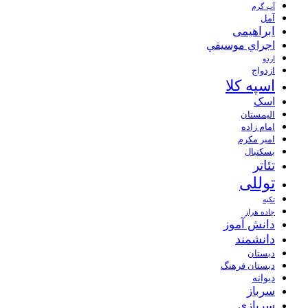
آب گرم
آمل
ابراهیمی
اجراي موسيقي
اردو
ازدواج
اسپه کلا
اسک
الیمستان
امام زاده
امیر مکرم
بسکتبال
تئاتر
توللی
تکیه
جاده هراز
دانش آموز
دانشمند
دبستان
دبستان فرهنگ
دیوانه
سرباز
سربازی