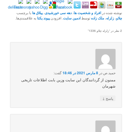
نوشته شده در
افراد و شخصیت ها
،
دهه سی خورشیدی
،
ییلاق ها
با برچسب
چلاو
،
زلزله
،
ملک زاده
توسط
ادمین سایت
. افزودن
پیوند یکتا
به علاقمندی‌ها.
2 نظر در “
زلزله چلاو 1336
”
حمید.ص
در
8 مارس 2021 در 18:46
گفت:
ممنون از گردانندگان این سایت وزین بابت اطلاعات تاریخی
شهرمان
↓
پاسخ