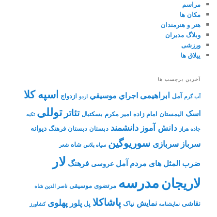
مراسم
مکان ها
هنر و هنرمندان
وبلاگ مدیران
ورزشی
ییلاق ها
آخرین برچسب ها
اسپه کلا
ابراهیمی
اجراي موسيقي
آمل
ازدواج
آب گرم
اردو
توللی
تئاتر
اسک
الیمستان
امام زاده
امیر مکرم
بسکتبال
تکیه
دانشمند
دانش آموز
دیوانه
دبستان
دبستان فرهنگ
جاده هراز
سوریوگین
سرباز
سربازی
شاه
سیاه پلاس
شعر
لار
ضرب المثل های مردم آمل
فرهنگ
عروسی
مدرسه
لاریجان
مرتضوی
موسیقی
ناصر الدین شاه
پاشاکلا
پهلوی
نمایش
پلور
نقاشی
نیاک
پل
نمايشنامه
کشاورز