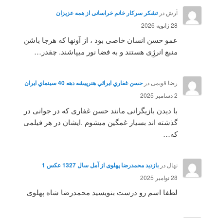
آرش
در
تشکر سرکار خانم خراسانی از همه عزیزان
28 ژانویه 2026
عمو حسن انسان خاصی بود ، از آونها که هرجا باشن
منبع انرژِی هستند و به فضا نور میپاشند. چقدر…
رضا قویمی
در
حسن غفاري ايرائي هنرپيشه دهه 40 سينماي ايران
2 دسامبر 2025
با دیدن بازیگرانی مانند حسن غفاری که در جوانی در
گذشته اند بسیار غمگین میشوم .ایشان در هر فیلمی
که…
نهال
در
بازدید محمدرضا پهلوی از آمل سال 1327 عکس 1
28 نوامبر 2025
لطفا اسم رو درست بنویسید محمدرضا شاه پهلوی