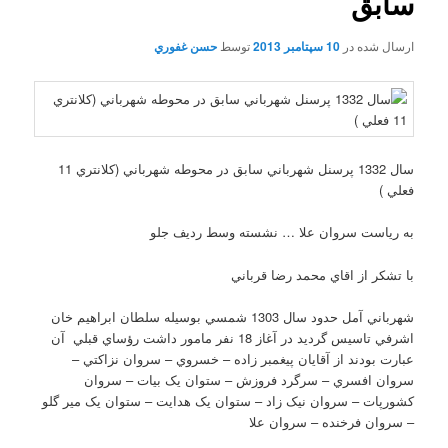
سابق
ارسال شده در
10 سپتامبر 2013
توسط
حسن غفوري
سال 1332 پرسنل شهرباني سابق در محوطه شهرباني (کلانتري 11
فعلي )
به رياست سروان علا … نشسته وسط رديف جلو
با تشکر از اقاي محمد رضا قرباني
شهرباني آمل حدود سال 1303 شمسي بوسيله سلطان ابراهيم خان
اشرفي تاسيس گرديد در آغاز 18 نفر مامور داشت رؤساي قبلي آن
عبارت بودند از آقايان پيغمبر زاده – خسروي – سروان نزاکتي –
سروان افسري – سرگرد فروزش – ستوان يک بيات – سروان
کشورپات – سروان نيک زاد – ستوان يک هدايت – ستوان يک مير گلو
– سروان فرخنده – سروان علا