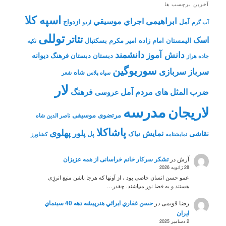
آخرین برچسب ها
اسپه کلا
ابراهیمی
اجراي موسيقي
آمل
ازدواج
آب گرم
اردو
توللی
تئاتر
اسک
الیمستان
امام زاده
امیر مکرم
بسکتبال
تکیه
دانشمند
دانش آموز
دیوانه
دبستان
دبستان فرهنگ
جاده هراز
سوریوگین
سرباز
سربازی
شاه
سیاه پلاس
شعر
لار
ضرب المثل های مردم آمل
فرهنگ
عروسی
مدرسه
لاریجان
مرتضوی
موسیقی
ناصر الدین شاه
پاشاکلا
پهلوی
نمایش
پلور
نقاشی
نیاک
پل
نمايشنامه
کشاورز
آرش
در
تشکر سرکار خانم خراسانی از همه عزیزان
28 ژانویه 2026
عمو حسن انسان خاصی بود ، از آونها که هرجا باشن منبع انرژِی
هستند و به فضا نور میپاشند. چقدر…
رضا قویمی
در
حسن غفاري ايرائي هنرپيشه دهه 40 سينماي
ايران
2 دسامبر 2025