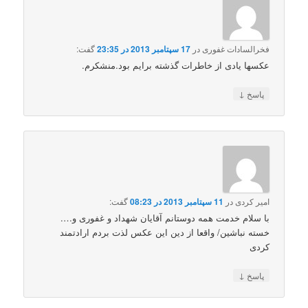
فخرالسادات غفوری
در
17 سپتامبر 2013 در 23:35
گفت:
عکسها یادی از خاطرات گذشته برایم بود.منشکرم.
↓
پاسخ
امیر کردی
در
11 سپتامبر 2013 در 08:23
گفت:
با سلام خدمت همه دوستانم آقایان شهداد و غفوری و….
خسته نباشین/ واقعا از دین این عکس لذت بردم ارادتمند
کردی
↓
پاسخ