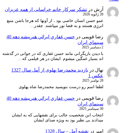
آرش
در
تشکر سرکار خانم خراسانی از همه عزیزان
28 ژانویه 2026
عمو حسن انسان خاصی بود ، از آونها که هرجا باشن منبع
انرژِی هستند و به فضا نور میپاشند. چقدر…
رضا قویمی
در
حسن غفاري ايرائي هنرپيشه دهه 40
سينماي ايران
2 دسامبر 2025
با دیدن بازیگرانی مانند حسن غفاری که در جوانی در گذشته
اند بسیار غمگین میشوم .ایشان در هر فیلمی که…
نهال
در
بازدید محمدرضا پهلوی از آمل سال 1327
عکس 1
28 نوامبر 2025
لطفا اسم رو درست بنویسید محمدرضا شاه پهلوی
رضا قویمی
در
حسن غفاري ايرائي هنرپيشه دهه 40
سينماي ايران
30 سپتامبر 2025
انتخاب ابن شخصیت جالب برای نقشهایی که به ایشان
میدادند بی نظیر بود به ویژه صدای ایشان
امیر
در
نقشه آمل – سال 1328