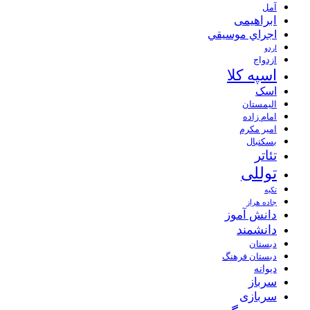
آمل
ابراهیمی
اجراي موسيقي
اردو
ازدواج
اسپه کلا
اسک
الیمستان
امام زاده
امیر مکرم
بسکتبال
تئاتر
توللی
تکیه
جاده هراز
دانش آموز
دانشمند
دبستان
دبستان فرهنگ
دیوانه
سرباز
سربازی