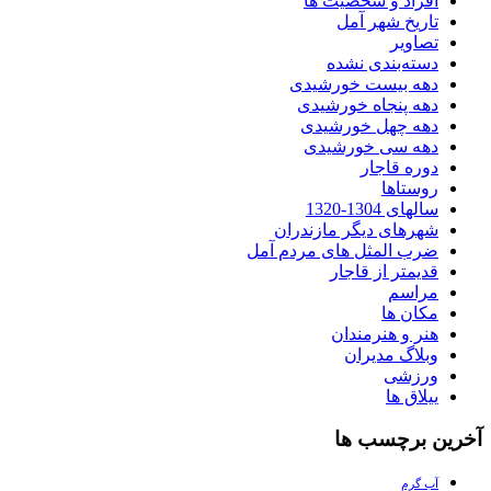
افراد و شخصیت ها
تاریخ شهر آمل
تصاویر
دسته‌بندی نشده
دهه بیست خورشیدی
دهه پنجاه خورشیدی
دهه چهل خورشیدی
دهه سی خورشیدی
دوره قاجار
روستاها
سالهای 1304-1320
شهرهای دیگر مازندران
ضرب المثل های مردم آمل
قدیمتر از قاجار
مراسم
مکان ها
هنر و هنرمندان
وبلاگ مدیران
ورزشی
ییلاق ها
آخرین برچسب ها
آب گرم