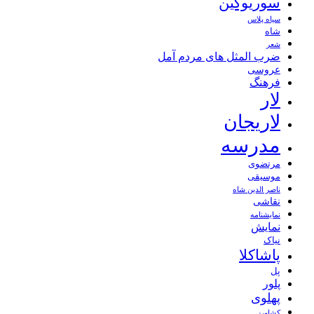
سوریوگین
سیاه پلاس
شاه
شعر
ضرب المثل های مردم آمل
عروسی
فرهنگ
لار
لاریجان
مدرسه
مرتضوی
موسیقی
ناصر الدین شاه
نقاشی
نمايشنامه
نمایش
نیاک
پاشاکلا
پل
پلور
پهلوی
کشاورز