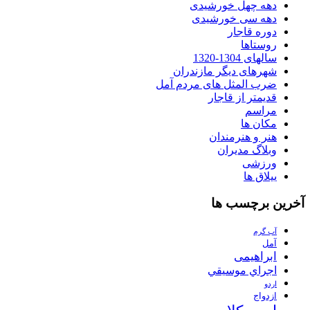
دهه چهل خورشیدی
دهه سی خورشیدی
دوره قاجار
روستاها
سالهای 1304-1320
شهرهای دیگر مازندران
ضرب المثل های مردم آمل
قدیمتر از قاجار
مراسم
مکان ها
هنر و هنرمندان
وبلاگ مدیران
ورزشی
ییلاق ها
آخرین برچسب ها
آب گرم
آمل
ابراهیمی
اجراي موسيقي
اردو
ازدواج