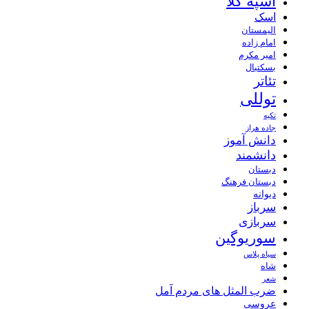
اسپه کلا
اسک
الیمستان
امام زاده
امیر مکرم
بسکتبال
تئاتر
توللی
تکیه
جاده هراز
دانش آموز
دانشمند
دبستان
دبستان فرهنگ
دیوانه
سرباز
سربازی
سوریوگین
سیاه پلاس
شاه
شعر
ضرب المثل های مردم آمل
عروسی