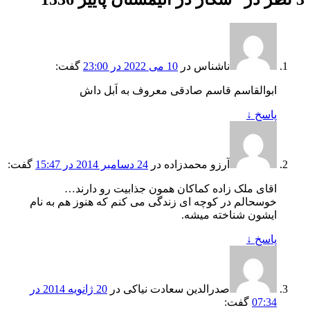
ناشناس
در
10 می 2022 در 23:00
گفت:
ابوالقاسم قاسم صادقی معروف به اَبل داش
پاسخ
↓
آرزو محمدزاده
در
24 دسامبر 2014 در 15:47
گفت:
اقای ملک زاده کماکان همون جذابیت رو دارند…
خوسحالم در کوچه ای زندگی می کنم که هنوز هم به نام
ایشون شناخته میشه.
پاسخ
↓
صدرالدین سعادت نیاکی
در
20 ژانویه 2014 در
07:34
گفت: