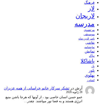
فرهنگ
لار
لاریجان
مدرسه
مرتضوی
موسیقی
ناصر الدین شاه
نقاشی
نمايشنامه
نمایش
نیاک
پاشاکلا
پل
پلور
پهلوی
کشاورز
آرش
در
تشکر سرکار خانم خراسانی از همه عزیزان
28 ژانویه 2026
عمو حسن انسان خاصی بود ، از آونها که هرجا باشن منبع
انرژِی هستند و به فضا نور میپاشند. چقدر…