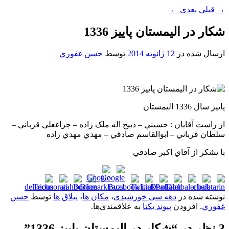
→
قبلی
بعدی
←
شکار در اليمستان پاييز 1336
ارسال شده در
12 ژانویه 2014
توسط
حسن غفوري
پاييز سال 1336 اليمستان
از راست آقايان : حسيني – ذبيح اله ملک زاده – چراغعلي قرباني –
سلطان قرباني – ابوالقاسم صادقي – مهدي مهدي زاده
با تشکر از آقاي اکبر صادقي
نوشته شده در
دهه سی خورشیدی
،
مکان ها
،
ییلاق ها
توسط
حسن
غفوري
. افزودن
پیوند یکتا
به علاقمندی‌ها.
3 نظر در “
شکار در اليمستان پاييز 1336
”