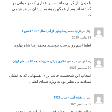
با دیدن بازیگرانی مانند حسن غفاری که در جوانی در
گذشته اند بسیار غمگین میشوم .ایشان در هر فیلمی
که…
نهال
در
بازدید محمدرضا پهلوی از آمل سال 1327 عکس 1
28 نوامبر 2025
لطفا اسم رو درست بنویسید محمدرضا شاه پهلوی
رضا قویمی
در
حسن غفاري ايرائي هنرپيشه دهه 40 سينماي ايران
30 سپتامبر 2025
انتخاب ابن شخصیت جالب برای نقشهایی که به ایشان
میدادند بی نظیر بود به ویژه صدای ایشان
امیر
در
نقشه آمل – سال 1328
30 سپتامبر 2025
سلام وقت بخیر، نقشه قدیمی تر از این هم موجود