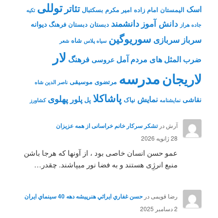
توللی
تئاتر
اسک
الیمستان
امام زاده
امیر مکرم
بسکتبال
تکیه
دانشمند
دانش آموز
دیوانه
دبستان
دبستان فرهنگ
جاده هراز
سوریوگین
سرباز
سربازی
شاه
سیاه پلاس
شعر
لار
ضرب المثل های مردم آمل
فرهنگ
عروسی
مدرسه
لاریجان
مرتضوی
موسیقی
ناصر الدین شاه
پاشاکلا
پهلوی
نمایش
پلور
نقاشی
نیاک
پل
نمايشنامه
کشاورز
آرش
در
تشکر سرکار خانم خراسانی از همه عزیزان
28 ژانویه 2026
عمو حسن انسان خاصی بود ، از آونها که هرجا باشن
منبع انرژِی هستند و به فضا نور میپاشند. چقدر…
رضا قویمی
در
حسن غفاري ايرائي هنرپيشه دهه 40 سينماي ايران
2 دسامبر 2025