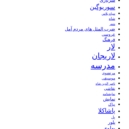
سربازی
سوریوگین
سیاه پلاس
شاه
شعر
ضرب المثل های مردم آمل
عروسی
فرهنگ
لار
لاریجان
مدرسه
مرتضوی
موسیقی
ناصر الدین شاه
نقاشی
نمايشنامه
نمایش
نیاک
پاشاکلا
پل
پلور
پهلوی