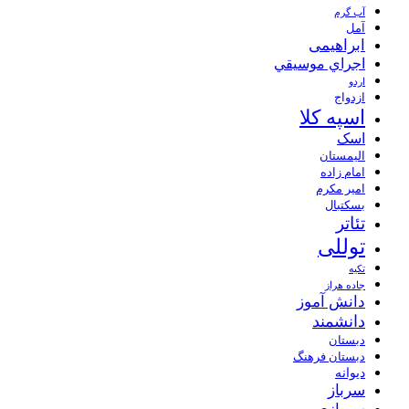
آب گرم
آمل
ابراهیمی
اجراي موسيقي
اردو
ازدواج
اسپه کلا
اسک
الیمستان
امام زاده
امیر مکرم
بسکتبال
تئاتر
توللی
تکیه
جاده هراز
دانش آموز
دانشمند
دبستان
دبستان فرهنگ
دیوانه
سرباز