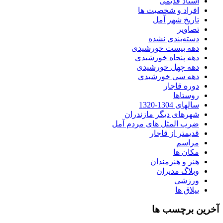
اسناد قدیمی
افراد و شخصیت ها
تاریخ شهر آمل
تصاویر
دسته‌بندی نشده
دهه بیست خورشیدی
دهه پنجاه خورشیدی
دهه چهل خورشیدی
دهه سی خورشیدی
دوره قاجار
روستاها
سالهای 1304-1320
شهرهای دیگر مازندران
ضرب المثل های مردم آمل
قدیمتر از قاجار
مراسم
مکان ها
هنر و هنرمندان
وبلاگ مدیران
ورزشی
ییلاق ها
آخرین برچسب ها