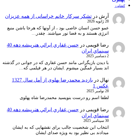
کشاورز
آرش
در
تشکر سرکار خانم خراسانی از همه عزیزان
28 ژانویه 2026
عمو حسن انسان خاصی بود ، از آونها که هرجا باشن منبع
انرژِی هستند و به فضا نور میپاشند. چقدر…
رضا قویمی
در
حسن غفاري ايرائي هنرپيشه دهه 40
سينماي ايران
2 دسامبر 2025
با دیدن بازیگرانی مانند حسن غفاری که در جوانی در گذشته
اند بسیار غمگین میشوم .ایشان در هر فیلمی که…
نهال
در
بازدید محمدرضا پهلوی از آمل سال 1327
عکس 1
28 نوامبر 2025
لطفا اسم رو درست بنویسید محمدرضا شاه پهلوی
رضا قویمی
در
حسن غفاري ايرائي هنرپيشه دهه 40
سينماي ايران
30 سپتامبر 2025
انتخاب ابن شخصیت جالب برای نقشهایی که به ایشان
میدادند بی نظیر بود به ویژه صدای ایشان