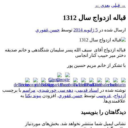
→
قبلی
بعدی
←
قباله ازدواج سال 1312
ارسال شده در
5 ژانویه 2014
توسط
حسن غفوري
قباله ازدواج آقای سیف الله پسر سلیمان شنگلدهی و خانم صدیقه
دختر میر حبیب کنار انجامی
با تشکر از خانم مريم حسين پور
نوشته شده در
اسناد قدیمی
،
دهه سی خورشیدی
،
مراسم
با برچسب
ازدواج
،
عروسی
توسط
حسن غفوري
. افزودن
پیوند یکتا
به
علاقمندی‌ها.
دیدگاهتان را بنویسید
نشانی ایمیل شما منتشر نخواهد شد.
بخش‌های موردنیاز