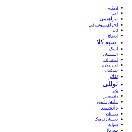
آب گرم
آمل
ابراهیمی
اجراي موسيقي
اردو
ازدواج
اسپه کلا
اسک
الیمستان
امام زاده
امیر مکرم
بسکتبال
تئاتر
توللی
تکیه
جاده هراز
دانش آموز
دانشمند
دبستان
دبستان فرهنگ
دیوانه
سرباز