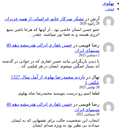
پهلوی
کشاورز
آرش
در
تشکر سرکار خانم خراسانی از همه عزیزان
28 ژانویه 2026
عمو حسن انسان خاصی بود ، از آونها که هرجا باشن منبع
انرژِی هستند و به فضا نور میپاشند. چقدر…
رضا قویمی
در
حسن غفاري ايرائي هنرپيشه دهه 40
سينماي ايران
2 دسامبر 2025
با دیدن بازیگرانی مانند حسن غفاری که در جوانی در گذشته
اند بسیار غمگین میشوم .ایشان در هر فیلمی که…
نهال
در
بازدید محمدرضا پهلوی از آمل سال 1327
عکس 1
28 نوامبر 2025
لطفا اسم رو درست بنویسید محمدرضا شاه پهلوی
رضا قویمی
در
حسن غفاري ايرائي هنرپيشه دهه 40
سينماي ايران
30 سپتامبر 2025
انتخاب ابن شخصیت جالب برای نقشهایی که به ایشان
میدادند بی نظیر بود به ویژه صدای ایشان