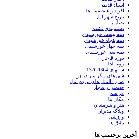
اسناد قدیمی
افراد و شخصیت ها
تاریخ شهر آمل
تصاویر
دسته‌بندی نشده
دهه بیست خورشیدی
دهه پنجاه خورشیدی
دهه چهل خورشیدی
دهه سی خورشیدی
دوره قاجار
روستاها
سالهای 1304-1320
شهرهای دیگر مازندران
ضرب المثل های مردم آمل
قدیمتر از قاجار
مراسم
مکان ها
هنر و هنرمندان
وبلاگ مدیران
ورزشی
ییلاق ها
آخرین برچسب ها