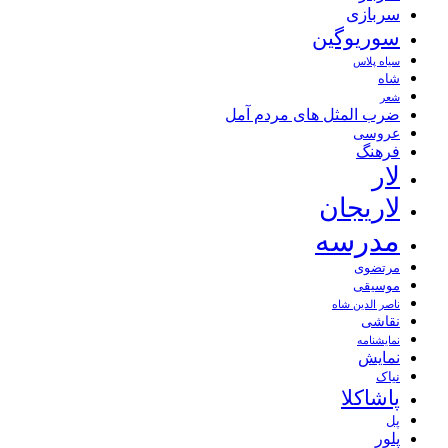
سربازی
سوریوگین
سیاه پلاس
شاه
شعر
ضرب المثل های مردم آمل
عروسی
فرهنگ
لار
لاریجان
مدرسه
مرتضوی
موسیقی
ناصر الدین شاه
نقاشی
نمايشنامه
نمایش
نیاک
پاشاکلا
پل
پلور