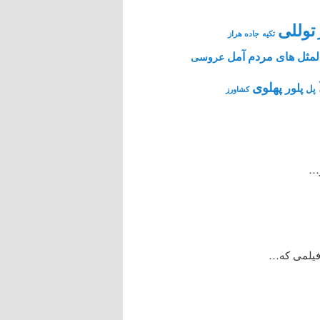
توللی
تکیه
جاده هراز
مثل های مردم آمل
عروسی
پهلوی
پلور
پل
کشاورز
ر…
 فیلمی که…