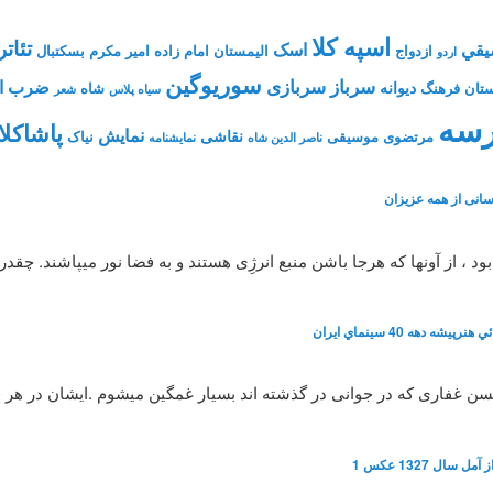
اسپه کلا
تئاتر
يقي
اسک
ازدواج
الیمستان
امام زاده
امیر مکرم
بسکتبال
اردو
سوریوگین
سرباز
سربازی
ضرب ال
دیوانه
تان فرهنگ
شاه
سیاه پلاس
شعر
سه
پاشاکلا
نمایش
نقاشی
مرتضوی
موسیقی
نیاک
ناصر الدین شاه
نمايشنامه
انی از همه عزیزان
، از آونها که هرجا باشن منبع انرژِی هستند و به فضا نور میپاشند. چقد
شه دهه 40 سينماي ايران
 حسن غفاری که در جوانی در گذشته اند بسیار غمگین میشوم .ایشان در هر
سال 1327 عکس 1