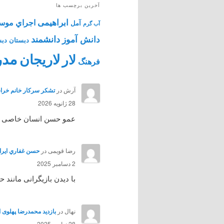
آخرین برچسب ها
ابراهیمی
اجراي موس
آمل
آب گرم
دانشمند
دانش آموز
دبستان
دبس
مدر
لاریجان
لار
فرهنگ
آرش
در
تشکر سرکار خانم خراس
28 ژانویه 2026
عمو حسن انسان خاصی بود 
رضا قویمی
در
حسن غفاري ايرائي هنرپي
2 دسامبر 2025
با دیدن بازیگرانی مانند
نهال
در
بازدید محمدرضا پهلوی از آمل 
28 نوامبر 2025