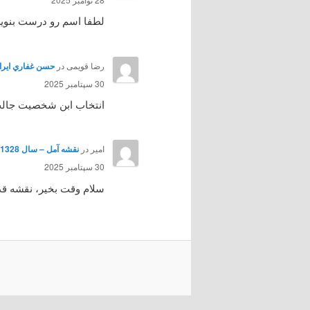
لطفا اسم رو درست بنوی
رضا قویمی
در
حسن غفاري ايرائي هنرپي
30 سپتامبر 2025
انتخاب ابن شخصیت جالب ب
امیر
در
نقشه آمل – سال 1328
30 سپتامبر 2025
سلام وقت بخیر، نقشه قد