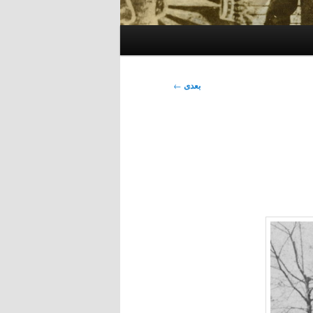
بعدی
←