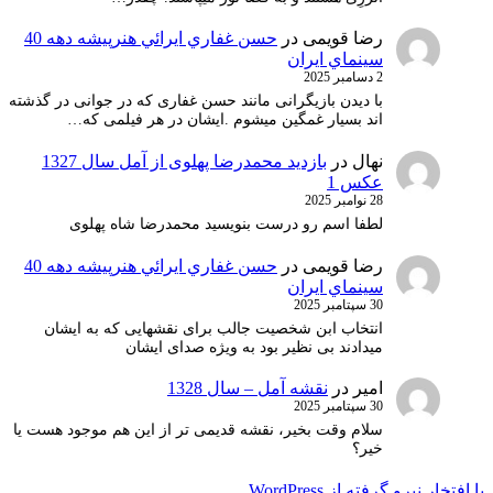
رضا قویمی
در
حسن غفاري ايرائي هنرپيشه دهه 40
سينماي ايران
2 دسامبر 2025
با دیدن بازیگرانی مانند حسن غفاری که در جوانی در گذشته
اند بسیار غمگین میشوم .ایشان در هر فیلمی که…
نهال
در
بازدید محمدرضا پهلوی از آمل سال 1327
عکس 1
28 نوامبر 2025
لطفا اسم رو درست بنویسید محمدرضا شاه پهلوی
رضا قویمی
در
حسن غفاري ايرائي هنرپيشه دهه 40
سينماي ايران
30 سپتامبر 2025
انتخاب ابن شخصیت جالب برای نقشهایی که به ایشان
میدادند بی نظیر بود به ویژه صدای ایشان
امیر
در
نقشه آمل – سال 1328
30 سپتامبر 2025
سلام وقت بخیر، نقشه قدیمی تر از این هم موجود هست یا
خیر؟
با افتخار نیرو گرفته از WordPress