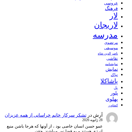
عروسی
فرهنگ
لار
لاریجان
مدرسه
مرتضوی
موسیقی
ناصر الدین شاه
نقاشی
نمايشنامه
نمایش
نیاک
پاشاکلا
پل
پلور
پهلوی
کشاورز
آرش
در
تشکر سرکار خانم خراسانی از همه عزیزان
28 ژانویه 2026
عمو حسن انسان خاصی بود ، از آونها که هرجا باشن منبع
انرژِی هستند و به فضا نور میپاشند. چقدر…