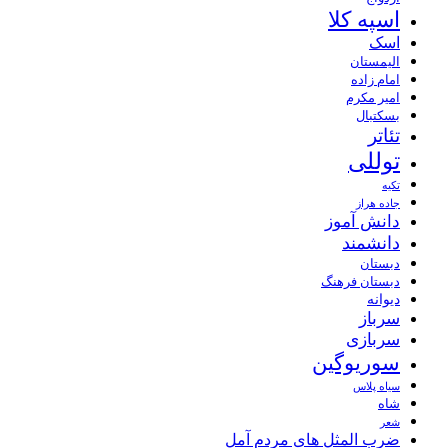
اسپه کلا
اسک
الیمستان
امام زاده
امیر مکرم
بسکتبال
تئاتر
توللی
تکیه
جاده هراز
دانش آموز
دانشمند
دبستان
دبستان فرهنگ
دیوانه
سرباز
سربازی
سوریوگین
سیاه پلاس
شاه
شعر
ضرب المثل های مردم آمل