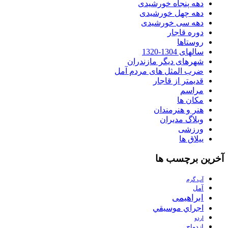
دهه پنجاه خورشیدی
دهه چهل خورشیدی
دهه سی خورشیدی
دوره قاجار
روستاها
سالهای 1304-1320
شهرهای دیگر مازندران
ضرب المثل های مردم آمل
قدیمتر از قاجار
مراسم
مکان ها
هنر و هنرمندان
وبلاگ مدیران
ورزشی
ییلاق ها
آخرین برچسب ها
آب گرم
آمل
ابراهیمی
اجراي موسيقي
اردو
ازدواج