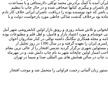
ایران آمده با کمک برادرش محمد توکلی دلارستاقی و با مساعدت
 ناشران و پیگیری کتابها صحافی شده و در حال چاپ با تنظیم
ر که خود نویسنده بوده را دریافت. ناشران ایرانی خلاف کار نادم
 افتاده بود برخلاف گذشت شاکی خاطی مورد بازخواست دولت و با
 کتابخوانی و تلاش شبانه روزی و رونق بازار اولین کتابفروشی شهر آمل
نی خوشنام و مورد اعتماد بازار و فامیل، و اهل قلم و مطبوعات بوده
نامه و مجله همکاری تنگاتنگ داشته توللی در کنار شادروان اخوان
رشد و نمو کرده و تشویق این آموزگار خوش نیت یعنی سید اسداله اخوان موجب شد توللی در 18 سالگی خبرنگار چندین روزنامه محلی و سراسری ایران را بعهده گرفته و در سال 1390 در روز تجلیل از
مسئولین شهری برگزار گردید تندیس افتخار را از عالی ترین مقام
وی مدیر و صاحب امتیاز اولین چاپخانه شهر به نام چاپ دانش شد، و در مهرماه
عت چاپ در سالن همایش های بین المللی صدا و سیما در تهران
ستور زبان آلمانی زحمت فراوانی را متحمل شد و موجب افتخار