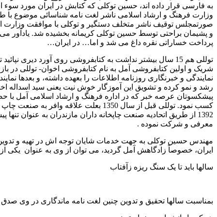
به فارسی قرار داده اند، حسین توکلی که کتابش در ایران مورد سوء 
وزارت فرهنگ و ارشاد اسلامی ناشر لغت نامه شناسائی موضوع با طرح
صورتمجلس توقیف ناشر متخلف دستگیر و توکلی با موافقت وزارت ارشا
و پشیمان براحتی توسط حسین توکلی کریمانه بخشیده شد. یادآور می 
پرداخت خساراتی نقره داغ می شد و اما… در ایران…
توللی هم 15 سال بیشتر نداشت به کتابفروشی روی آورد دیری 
شریک و اولین کتابفروشی آمل به نام کتابفروشی اخوان- توللی در بازا
نمایندگی و خبرنگاری روزنامه اطلاعات را بعهده داشته، و بعدها نماین
پیشکسوتان عرصه خبر که در اداره فرهنگ و ارشاد اسلامی آمل با حضو
کسب نمود. توللی قبل از سال 1350 بعلت 
1392 از طریق اتحادیه صنعت چاپخانه داران مازندران به عنوان 
معرفی و شرکت نموده .
مهندس حسین توکلی به جهت خدمات شایان توجه اش در تهیه و تدوین و
ایران، خصوصاً زادگاهش آمل گردید، می توان از وی به عنوان یکی ازم
سالها باید تا یک سنگ ریزه زآفتاب
بمناسبت سالها تحقیق و تدوین چنین لغت نامه ماندگاری در وی صدق 