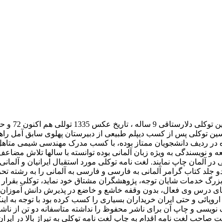
سین توکلی پس از کسب دیپلم طبیعی از دبیرستان پهلوی سابق آمل راهی
اره در ردیف دانشجویان ممتاز بوده، با کسب مدرک مهندسی شیمی متاه
لعه و نویسندگی به ویژه زبان آلمانی بوده توانسته با سالها تلاش مض
 هر جلد دارای 600 صفحه با هزینه شخصی در آلمان چاپ نمایند. لغت نامه توکلی مورد استقبال 
 دو جلد کتاب گرامر آلمانی به فارسی و فارسی به آلمانی را به رشته 
م بزرگ خدمات شایان توجه، پژوهشگران مشتاق خود نماید، توکلی بقرار
ای درس وی فعال، بدون وقفه خاشع و خاضع در پذیرش دانش آموزان فرا
روپائی و حتی ایران خریداران بسیاری را کسب کرده بود با توجه به ای
ویسی و چاپ آن برای ناشر محفوظ را نداشته متاسفانه دو تن از ناشری
حب لغت نامه اقدام به چاپ لغت نامه توکلی به تیراژ بالا در ایران