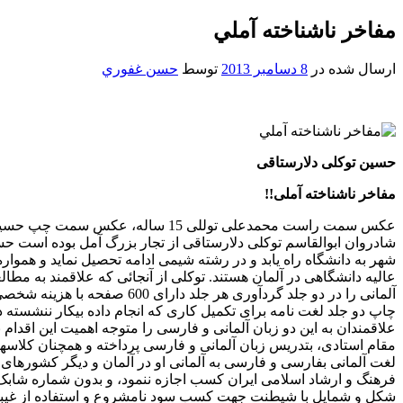
مفاخر ناشناخته آملي
ارسال شده در
8 دسامبر 2013
توسط
حسن غفوري
حسین توکلی دلارستاقی
مفاخر ناشناخته آملی!!
شادروان ابوالقاسم توکلی دلارستاقی از تجار بزرگ آمل بوده است ح
شهر به دانشگاه راه یابد و در رشته شیمی ادامه تحصیل نماید و همو
عالیه دانشگاهی در آلمان هستند. توکلی از آنجائی که علاقمند به مطا
آلمانی را در دو جلد گردآوری
چاپ دو جلد لغت نامه برای تکمیل کاری که انجام داده بیکار ننشسته
علاقمندان به این دو زبان آلمانی و فارسی را متوجه اهمیت این اقدا
مقام استادی، بتدریس زبان آلمانی و فارسی پرداخته و همچنان کلاسه
لغت آلمانی بفارسی و فارسی به آلمانی او در آلمان و دیگر کشورهای ا
فرهنگ و ارشاد اسلامی ایران کسب اجازه ننمود، و بدون شماره شابک ن
شکل و شمایل با شیطنت جهت کسب سود نامشروع و استفاده از غیبت صا