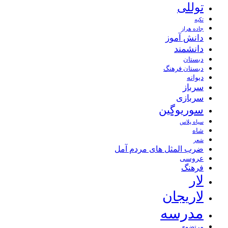
توللی
تکیه
جاده هراز
دانش آموز
دانشمند
دبستان
دبستان فرهنگ
دیوانه
سرباز
سربازی
سوریوگین
سیاه پلاس
شاه
شعر
ضرب المثل های مردم آمل
عروسی
فرهنگ
لار
لاریجان
مدرسه
مرتضوی