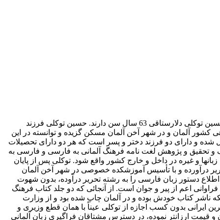
عکس سمت راست محمدعلی توللی 15 ساله، عکس سمت چپ حسین توکلی دلارستاقی 9 ساله ، تاریخ عکس 1335 توللی هم اکنون 72 و حسین توکلی دلارستاقی 63 سال سن دارند. حسین توکلی فرزند
 کشور آلمان و در شهر آخن آلمان مسکن گزیده و توانسته در این
ل شده و دارای دو فرزند دختر و پسر است که هر دو دارای تحصیلات
اعف و تحقیق و پژوهش لغت نامه فرهنگ آلمانی به فارسی و فارسی به
ایرانیان و آلمانی زبانها و غیره در داخل و خارج کشور واقع شود. توکلی پس از پایان
تحریر درآورده و با تأسیس آموزشکده خصوصی در شهر آخن آلمان
 اطلاع دستور زبان فارسی را به رشته تحریر درآوده، بدون شهوت
وانی اعم از پیر و جوان است. از آنجائی که دو جلد کتاب فرهنگ
نکه ناشر کتاب خودش بوده و در آلمان چاپ شده بود و از وزارت
ن ایرانی بدون کسب اجازه از توکلی عیناً با همان قطع وزیری و
 و قیمت ارزانتر نموده، در دسترس مشتاقان فراگیری زبان آلمانی