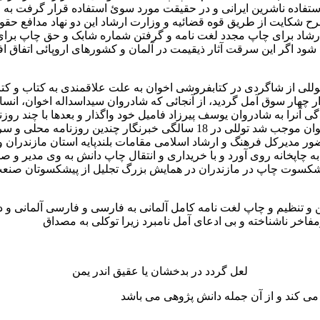
استفاده ناشرین ایرانی و در حقیقت مورد سوئ استفاده قرار گرفت به 
 شکایت از طریق قوه قضائیه و وزارت ارشاد این دو نهاد مدافع حقوق
د برای چاپ مجدد لغت نامه و گرفتن شماره شابک و حق چاپ برای ناش
شود اگر این سرقت آثار ذیقیمت در آلمان و کشورهای اروپائی اتفاق
نپائید توللی از شاگردی در کتابفروشی اخوان به علت علاقمندی به کتاب و
ر چهار سوق آمل گردید، از آنجائی که شادروان سیداسداله اخوان، انسا
دگی آنرا به شادروان یوسف پیرزاد فامیل خود واگذار و بعدها با چند روز
ر مدیرکل فرهنگ و ارشاد اسلامی مقامات بلندپایه استان مازندران و 
علاقه وافر به صنعت چاپ به چاپخانه روی آورد و با خریداری و انتقال چاپ دانش به 
تنها پیشکسوت چاپ در مازندران در همایش بزرگ تجلیل از پیشکسوتان صن
 تنظیم و چاپ لغت نامه کامل آلمانی به فارسی و فارسی آلمانی و د
فاخر ناشناخته و بی ادعای آمل نامبرد زیرا توکلی به مصداق
لعل گردد در بدخشان یا عقیق اندر یمن
می کند و از آن جمله دانش پژوهی می باشد