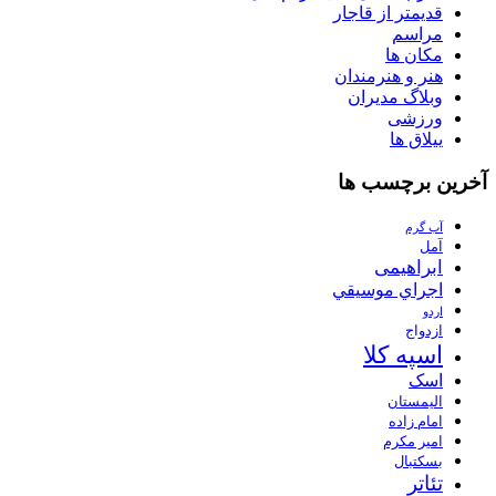
قدیمتر از قاجار
مراسم
مکان ها
هنر و هنرمندان
وبلاگ مدیران
ورزشی
ییلاق ها
آخرین برچسب ها
آب گرم
آمل
ابراهیمی
اجراي موسيقي
اردو
ازدواج
اسپه کلا
اسک
الیمستان
امام زاده
امیر مکرم
بسکتبال
تئاتر