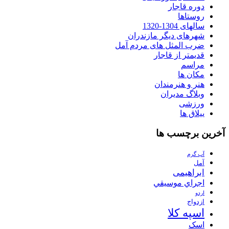
دوره قاجار
روستاها
سالهای 1304-1320
شهرهای دیگر مازندران
ضرب المثل های مردم آمل
قدیمتر از قاجار
مراسم
مکان ها
هنر و هنرمندان
وبلاگ مدیران
ورزشی
ییلاق ها
آخرین برچسب ها
آب گرم
آمل
ابراهیمی
اجراي موسيقي
اردو
ازدواج
اسپه کلا
اسک