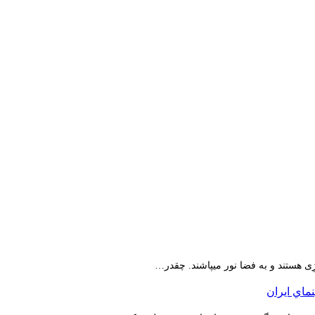
ِی هستند و به فضا نور میپاشند. چقدر…