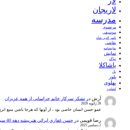
لار
لاریجان
مدرسه
مرتضوی
موسیقی
ناصر الدین شاه
نقاشی
نمايشنامه
نمایش
نیاک
پاشاکلا
پل
پلور
پهلوی
کشاورز
آرش
در
تشکر سرکار خانم خراسانی از همه عزیزان
28 ژانویه 2026
عمو حسن انسان خاصی بود ، از آونها که هرجا باشن منبع انرژ
رضا قویمی
در
حسن غفاري ايرائي هنرپيشه دهه 40 سينماي ايران
2 دسامبر 2025