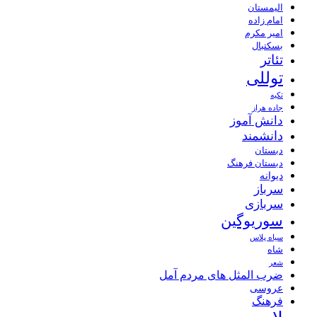
الیمستان
امام زاده
امیر مکرم
بسکتبال
تئاتر
توللی
تکیه
جاده هراز
دانش آموز
دانشمند
دبستان
دبستان فرهنگ
دیوانه
سرباز
سربازی
سوریوگین
سیاه پلاس
شاه
شعر
ضرب المثل های مردم آمل
عروسی
فرهنگ