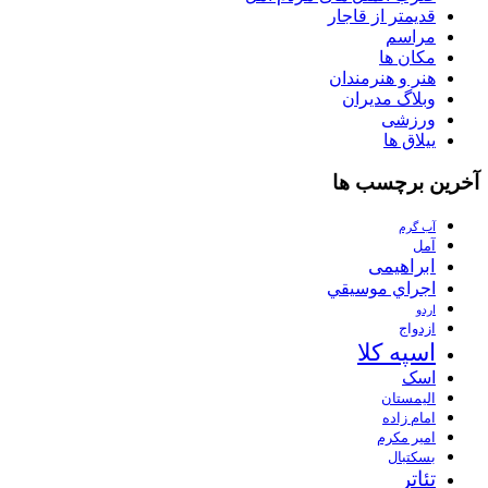
قدیمتر از قاجار
مراسم
مکان ها
هنر و هنرمندان
وبلاگ مدیران
ورزشی
ییلاق ها
آخرین برچسب ها
آب گرم
آمل
ابراهیمی
اجراي موسيقي
اردو
ازدواج
اسپه کلا
اسک
الیمستان
امام زاده
امیر مکرم
بسکتبال
تئاتر