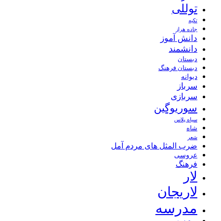
توللی
تکیه
جاده هراز
دانش آموز
دانشمند
دبستان
دبستان فرهنگ
دیوانه
سرباز
سربازی
سوریوگین
سیاه پلاس
شاه
شعر
ضرب المثل های مردم آمل
عروسی
فرهنگ
لار
لاریجان
مدرسه