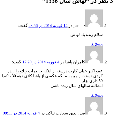
3 نظر در “
لهاش سال 1336
”
parinaz
در
14 فوریه 2014 در 23:56
گفت:
سلام زنده باد لهاش
پاسخ
↓
کامران پاشا
در
4 فوریه 2014 در 17:20
گفت:
عمو اکبر خیلی کارت درسته از اینکه خاطرات چلاو را زنده
کردی دستت رامیبوسم اگه عکسی از پاشا کلای دهه 30 ، 40یا
50 داری بزار
انشالله سالهای سال زنده باشی
پاسخ
↓
صدرالدین سعادت نیاکی
در
4 فوریه 2014 در 08:11