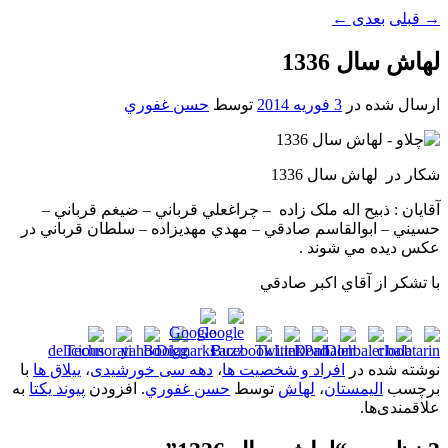
→
قبلی
بعدی
←
لهاش سال 1336
ارسال شده در
3 فوریه 2014
توسط
حسن غفوري
شکار در لهاش سال 1336
آقايان : ذبيح اله ملک زاده – چراغعلي قرباني – ضيغم قرباني –
حسيني – ابوالقاسم صادقي – مهدي مهديزاده – سلطان قرباني در
عکس ديده مي شوند .
با تشکر از آقاي اکبر صادقي
نوشته شده در
افراد و شخصیت ها
،
دهه سی خورشیدی
،
ییلاق ها
با
برچسب
الیمستان
،
لهاش
توسط
حسن غفوري
. افزودن
پیوند یکتا
به
علاقمندی‌ها.