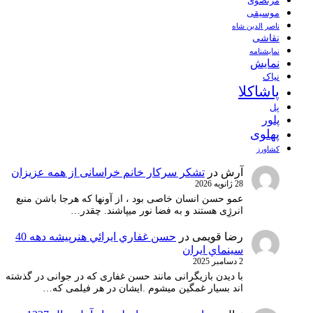
مرتضوی
موسیقی
ناصر الدین شاه
نقاشی
نمايشنامه
نمایش
نیاک
پاشاکلا
پل
پلور
پهلوی
کشاورز
آرش
در
تشکر سرکار خانم خراسانی از همه عزیزان
28 ژانویه 2026
عمو حسن انسان خاصی بود ، از آونها که هرجا باشن منبع
انرژِی هستند و به فضا نور میپاشند. چقدر…
رضا قویمی
در
حسن غفاري ايرائي هنرپيشه دهه 40
سينماي ايران
2 دسامبر 2025
با دیدن بازیگرانی مانند حسن غفاری که در جوانی در گذشته
اند بسیار غمگین میشوم .ایشان در هر فیلمی که…