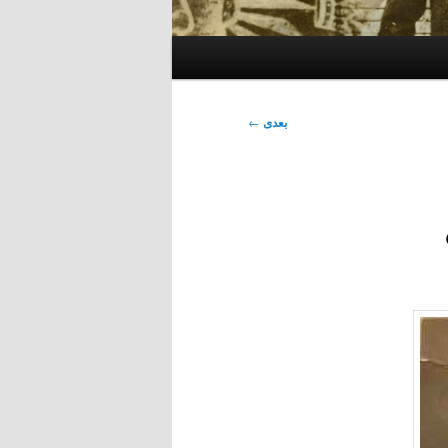
بعدی
←