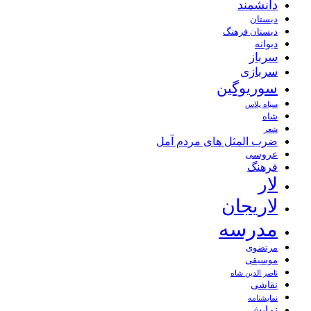
دانشمند
دبستان
دبستان فرهنگ
دیوانه
سرباز
سربازی
سوریوگین
سیاه پلاس
شاه
شعر
ضرب المثل های مردم آمل
عروسی
فرهنگ
لار
لاریجان
مدرسه
مرتضوی
موسیقی
ناصر الدین شاه
نقاشی
نمايشنامه
نمایش