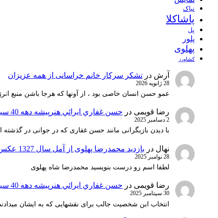
نیاک
پاشاکلا
پل
پلور
پهلوی
کشاورز
آرش
در
تشکر سرکار خانم خراسانی از همه عزیزان
28 ژانویه 2026
عمو حسن انسان خاصی بود ، از آونها که هرجا باشن منبع انرژ
رضا قویمی
در
حسن غفاري ايرائي هنرپيشه دهه 40 سينماي ايران
2 دسامبر 2025
با دیدن بازیگرانی مانند حسن غفاری که در جوانی در گذشته 
نهال
در
بازدید محمدرضا پهلوی از آمل سال 1327 عکس 1
28 نوامبر 2025
لطفا اسم رو درست بنویسید محمدرضا شاه پهلوی
رضا قویمی
در
حسن غفاري ايرائي هنرپيشه دهه 40 سينماي ايران
30 سپتامبر 2025
انتخاب ابن شخصیت جالب برای نقشهایی که به ایشان میدادند 