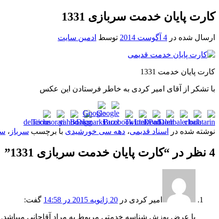
کارت پایان خدمت سربازی 1331
ارسال شده در
4 آگوست 2014
توسط
ادمین سایت
کارت پایان خدمت 1331
با تشکر از آقای امیر کردی به خاطر فرستادن این عکس
نوشته شده در
اسناد قدیمی
،
دهه سی خورشیدی
با برچسب
سرباز
،
سر
4 نظر در “
کارت پایان خدمت سربازی 1331
”
امیر کردی
در
20 ژانویه 2015 در 14:58
گفت:
با عرض پوزش شناسه خدمتی مربوط به مراد آقاجانی میباشد.