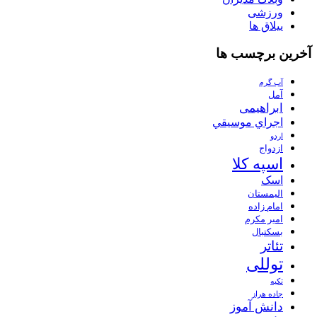
ورزشی
ییلاق ها
آخرین برچسب ها
آب گرم
آمل
ابراهیمی
اجراي موسيقي
اردو
ازدواج
اسپه کلا
اسک
الیمستان
امام زاده
امیر مکرم
بسکتبال
تئاتر
توللی
تکیه
جاده هراز
دانش آموز