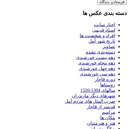
دسته بندی عکس ها
اخبار سایت
اسناد قدیمی
افراد و شخصیت ها
تاریخ شهر آمل
تصاویر
دسته‌بندی نشده
دهه بیست خورشیدی
دهه پنجاه خورشیدی
دهه چهل خورشیدی
دهه سی خورشیدی
دوره قاجار
روستاها
سالهای 1304-1320
شهرهای دیگر مازندران
ضرب المثل های مردم آمل
قدیمتر از قاجار
مراسم
مکان ها
هنر و هنرمندان
وبلاگ مدیران