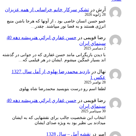
آرش
در
تشکر سرکار خانم خراسانی از همه عزیزان
28 ژانویه 2026
عمو حسن انسان خاصی بود ، از آونها که هرجا باشن منبع
انرژِی هستند و به فضا نور میپاشند. چقدر…
رضا قویمی
در
حسن غفاري ايرائي هنرپيشه دهه 40
سينماي ايران
2 دسامبر 2025
با دیدن بازیگرانی مانند حسن غفاری که در جوانی در گذشته
اند بسیار غمگین میشوم .ایشان در هر فیلمی که…
نهال
در
بازدید محمدرضا پهلوی از آمل سال 1327
عکس 1
28 نوامبر 2025
لطفا اسم رو درست بنویسید محمدرضا شاه پهلوی
رضا قویمی
در
حسن غفاري ايرائي هنرپيشه دهه 40
سينماي ايران
30 سپتامبر 2025
انتخاب ابن شخصیت جالب برای نقشهایی که به ایشان
میدادند بی نظیر بود به ویژه صدای ایشان
امیر
در
نقشه آمل – سال 1328