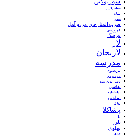
سوریوگین
سیاه پلاس
شاه
شعر
ضرب المثل های مردم آمل
عروسی
فرهنگ
لار
لاریجان
مدرسه
مرتضوی
موسیقی
ناصر الدین شاه
نقاشی
نمايشنامه
نمایش
نیاک
پاشاکلا
پل
پلور
پهلوی
کشاورز