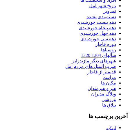
افراد و شخصیت ها
تاریخ شهر آمل
تصاویر
دسته‌بندی نشده
دهه بیست خورشیدی
دهه پنجاه خورشیدی
دهه چهل خورشیدی
دهه سی خورشیدی
دوره قاجار
روستاها
سالهای 1304-1320
شهرهای دیگر مازندران
ضرب المثل های مردم آمل
قدیمتر از قاجار
مراسم
مکان ها
هنر و هنرمندان
وبلاگ مدیران
ورزشی
ییلاق ها
آخرین برچسب ها
آب گرم