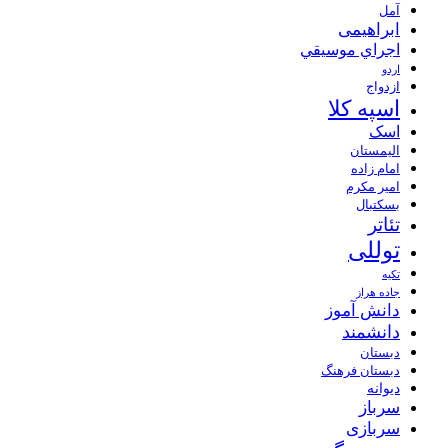
آمل
ابراهیمی
اجراي موسيقي
اردو
ازدواج
اسپه کلا
اسک
الیمستان
امام زاده
امیر مکرم
بسکتبال
تئاتر
توللی
تکیه
جاده هراز
دانش آموز
دانشمند
دبستان
دبستان فرهنگ
دیوانه
سرباز
سربازی