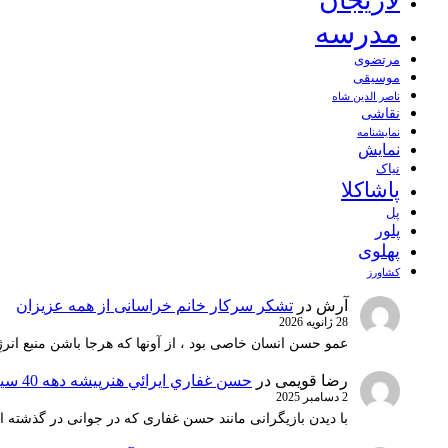
مدرسه
مرتضوی
موسیقی
ناصر الدین شاه
نقاشی
نمايشنامه
نمایش
نیاک
پاشاکلا
پل
پلور
پهلوی
کشاورز
آرش
در
تشکر سرکار خانم خراسانی از همه عزیزان
28 ژانویه 2026
عمو حسن انسان خاصی بود ، از آونها که هرجا باشن منبع انرژ
رضا قویمی
در
حسن غفاري ايرائي هنرپيشه دهه 40 سينماي ايران
2 دسامبر 2025
با دیدن بازیگرانی مانند حسن غفاری که در جوانی در گذشته 