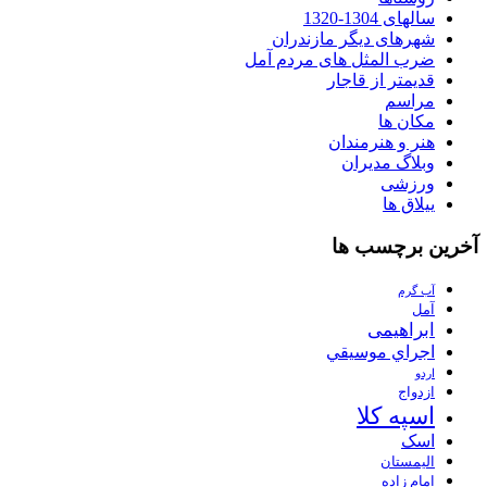
سالهای 1304-1320
شهرهای دیگر مازندران
ضرب المثل های مردم آمل
قدیمتر از قاجار
مراسم
مکان ها
هنر و هنرمندان
وبلاگ مدیران
ورزشی
ییلاق ها
آخرین برچسب ها
آب گرم
آمل
ابراهیمی
اجراي موسيقي
اردو
ازدواج
اسپه کلا
اسک
الیمستان
امام زاده