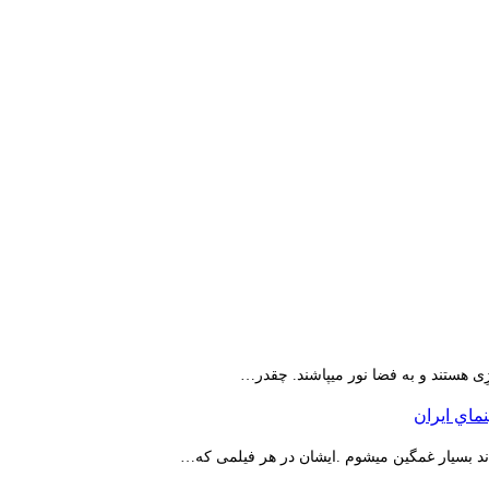
ِی هستند و به فضا نور میپاشند. چقدر…
اند بسیار غمگین میشوم .ایشان در هر فیلمی که…