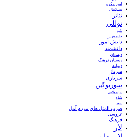
امیر مکرم
بسکتبال
تئاتر
توللی
تکیه
جاده هراز
دانش آموز
دانشمند
دبستان
دبستان فرهنگ
دیوانه
سرباز
سربازی
سوریوگین
سیاه پلاس
شاه
شعر
ضرب المثل های مردم آمل
عروسی
فرهنگ
لار
لاریجان