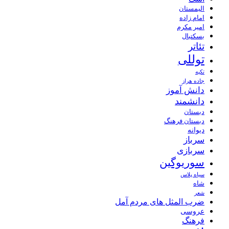
الیمستان
امام زاده
امیر مکرم
بسکتبال
تئاتر
توللی
تکیه
جاده هراز
دانش آموز
دانشمند
دبستان
دبستان فرهنگ
دیوانه
سرباز
سربازی
سوریوگین
سیاه پلاس
شاه
شعر
ضرب المثل های مردم آمل
عروسی
فرهنگ