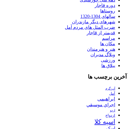
دوره قاجار
روستاها
سالهای 1304-1320
شهرهای دیگر مازندران
ضرب المثل های مردم آمل
قدیمتر از قاجار
مراسم
مکان ها
هنر و هنرمندان
وبلاگ مدیران
ورزشی
ییلاق ها
آخرین برچسب ها
آب گرم
آمل
ابراهیمی
اجراي موسيقي
اردو
ازدواج
اسپه کلا
اسک