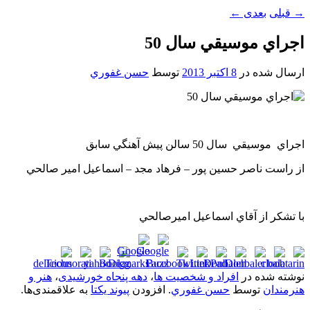
→
قبلی
بعدی
←
اجراي موسيقي سال 50
ارسال شده در
8 اکتبر 2013
توسط
حسن غفوري
اجراي موسيقي سال 50 سالن پيش آهنگي سابق
از راست ناصر حسين پور – فرهاد مجد – اسماعيل امير صالحي
با تشکر از آقاي اسماعيل اميرصالحي
نوشته شده در
افراد و شخصیت ها
،
دهه پنجاه خورشیدی
،
هنر و
هنرمندان
توسط
حسن غفوري
. افزودن
پیوند یکتا
به علاقمندی‌ها.