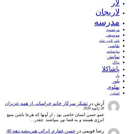
لار
لاریجان
مدرسه
مرتضوی
موسیقی
ناصر الدین شاه
نقاشی
نمايشنامه
نمایش
نیاک
پاشاکلا
پل
پلور
پهلوی
کشاورز
آرش
در
تشکر سرکار خانم خراسانی از همه عزیزان
28 ژانویه 2026
عمو حسن انسان خاصی بود ، از آونها که هرجا باشن منبع
انرژِی هستند و به فضا نور میپاشند. چقدر…
رضا قویمی
در
حسن غفاري ايرائي هنرپيشه دهه 40