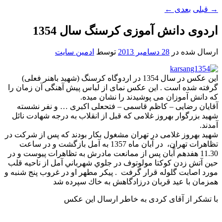
→
قبلی
بعدی
←
اردوی دانش آموزی کرسنگ سال 1354
ارسال شده در
28 دسامبر 2013
توسط
ادمین سایت
این عکس در سال 1354 در اردوگاه کرسنگ (شهید باهنر فعلی)
گرفته شده است . این عکس نمای از لباس پیش آهنگی آن زمان را
که دانش آموزان می پوشیدند را نشان میده.
آقایان رضایی – کاظم قاسمی – فتحعلی اکبری … و نفر نشسته
شهید بزرگوار بهروز غلامی که قبل از انقلاب به درجه شهادت نائل
آمدند.
شهید بهروز غلامی در تهران مشغول بکار بودند که پس از شركت در
تظاهرات تهران، در آبان ماه 1357 به آمل بازگشت و در ساعت
11.30 هفدهم آّبان پس از ممانعت مادرش به تظاهرات پيوست و در
حين آتش زدن كوكتا مولوتوف در جلوي شهرباني آمل از ناحيه قلب
مورد اصابت گلوله قرار گرفت . پيكر مطهر او در غروب پنج شنبه و
همزمان با عيد قربان درزادگاهش به خاك سپرده شد
با تشکر از آقای کردی به خاطر ارسال این عکس