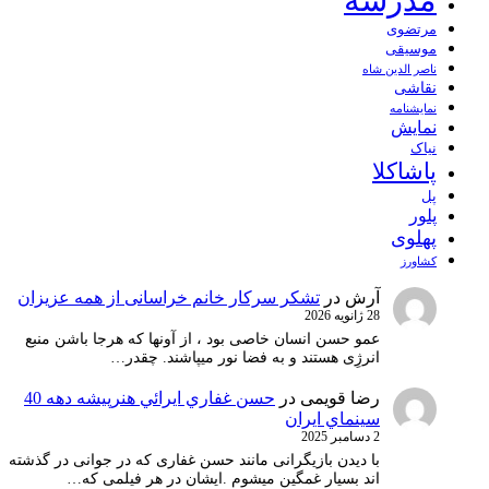
مرتضوی
موسیقی
ناصر الدین شاه
نقاشی
نمايشنامه
نمایش
نیاک
پاشاکلا
پل
پلور
پهلوی
کشاورز
آرش
در
تشکر سرکار خانم خراسانی از همه عزیزان
28 ژانویه 2026
عمو حسن انسان خاصی بود ، از آونها که هرجا باشن منبع
انرژِی هستند و به فضا نور میپاشند. چقدر…
رضا قویمی
در
حسن غفاري ايرائي هنرپيشه دهه 40
سينماي ايران
2 دسامبر 2025
با دیدن بازیگرانی مانند حسن غفاری که در جوانی در گذشته
اند بسیار غمگین میشوم .ایشان در هر فیلمی که…