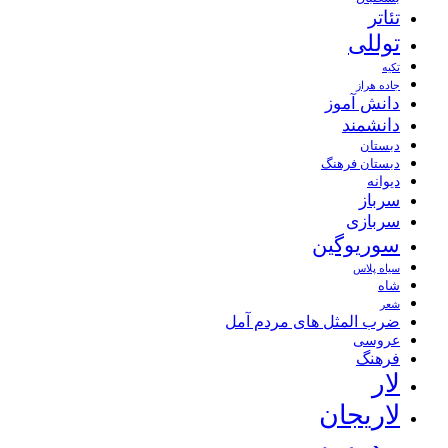
تئاتر
توللی
تکیه
جاده هراز
دانش آموز
دانشمند
دبستان
دبستان فرهنگ
دیوانه
سرباز
سربازی
سوریوگین
سیاه پلاس
شاه
شعر
ضرب المثل های مردم آمل
عروسی
فرهنگ
لار
لاریجان
مدرسه