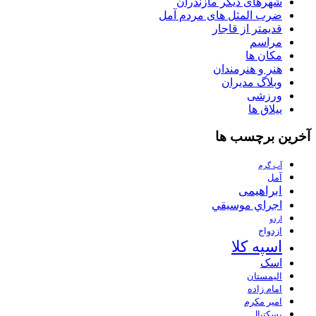
شهرهای دیگر مازندران
ضرب المثل های مردم آمل
قدیمتر از قاجار
مراسم
مکان ها
هنر و هنرمندان
وبلاگ مدیران
ورزشی
ییلاق ها
آخرین برچسب ها
آب گرم
آمل
ابراهیمی
اجراي موسيقي
اردو
ازدواج
اسپه کلا
اسک
الیمستان
امام زاده
امیر مکرم
بسکتبال