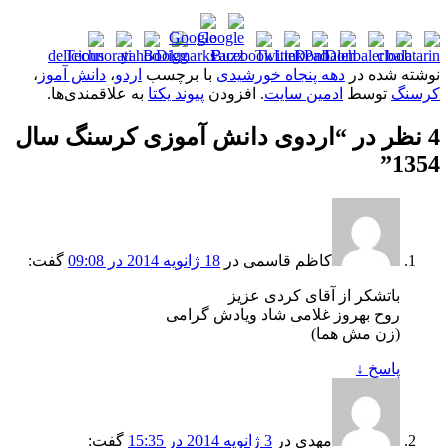
نوشته شده در
دهه پنجاه خورشیدی
با برچسب
اردو
،
دانش آموز
،
کرسنگ
توسط
ادمین سایت
. افزودن
پیوند یکتا
به علاقمندی‌ها.
4 نظر در “
اردوی دانش آموزی کرسنگ سال
”
1354
کاظم قاسمی
در
18 ژانویه 2014 در 09:08
گفت:
باتشکر از آقای کردی عزیز
روح بهروز غلامی شاد ویادش گرامی
(زن مش هما)
پاسخ
↓
مهدي
در
3 ژانویه 2014 در 15:35
گفت: