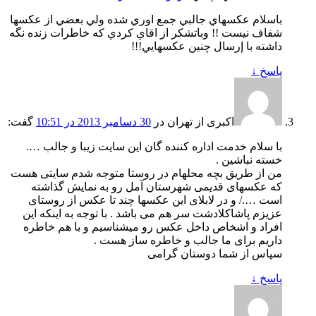
باسلام عكسهاي جالبي جمع اوري شده ولي بعضي از عكسها
شفاف نيست !! وباتشكر از اقاي كردي كه خاطرات زنده نگه
داشته با إرسال چنين عكسهايي!!!
پاسخ
↓
اکبری از تهران
در
30 دسامبر 2013 در 10:51
گفت:
با سلام خدمت اداره کننده گان این سایت زیبا و جالب ….
خسته نباشین .
من از طریق بچه محلهام در روستا متوجه شدم سایتی هست
که عکسهای قدیمی شهرستان آمل رو به نمایش گذاشته
است …./ و در لابلای این عکسها چند تا عکس از روستای
عزیزم پاشاکلادشت سر هم می باشد . با توجه به اینکه این
افراد و اشخاص داخل عکس رو میشناسیم و با هم خاطره
داریم برای ما جالب و خاطره ساز هست .
سپاس از شما دوستان گرامی
پاسخ
↓